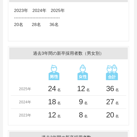
大学、阪南大学、広島工業大学、北海道大学、龍谷大学
＜短大・高専・専門学校＞
2023年 2024年 2025年
堺女子短期大学、園田学園女子大学短期大学部
------------------------------
20名 28名 36名
過去3年間の新卒採用者数（男女別）
24
12
36
2025年
名
名
名
18
9
27
2024年
名
名
名
12
8
20
2023年
名
名
名