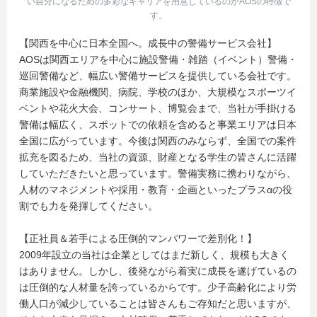
い自分になるための多彩なキャリアを用意しているのがAOSの特徴で
す。
【関西を中心に日本全国へ。成長中の警備サービス会社】
AOSは関西エリアを中心に施設警備・雑踏（イベント）警備・
巡回警備など、幅広い警備サービスを提供している会社です。
商業施設や金融機関、病院、学校のほか、大規模なスポーツイ
ベントや花火大会、コンサート、博覧会まで、当社が手掛ける
警備は幅広く、スポットでの依頼を含めると事業エリアは日本
全国に広がっています。今後は関西のみならず、全国での案件
拡充を図るため、当社の資源、財産となる学生の皆さんに活躍
していただきたいと思っています。警備実務に携わりながら、
人材のマネジメントや採用・教育・企画といったプラスαの役
割でも力を発揮してください。
【正社員＆若手による圧倒的マンパワーで差別化！】
2009年設立の当社は企業としてはまだ新しく、規模も大きく
はありません。しかし、後発ながら着実に成長を遂げているの
は圧倒的な人材量を誇っているからです。少子高齢化により労
働人口が減少していることは皆さんもご存知だと思いますが、