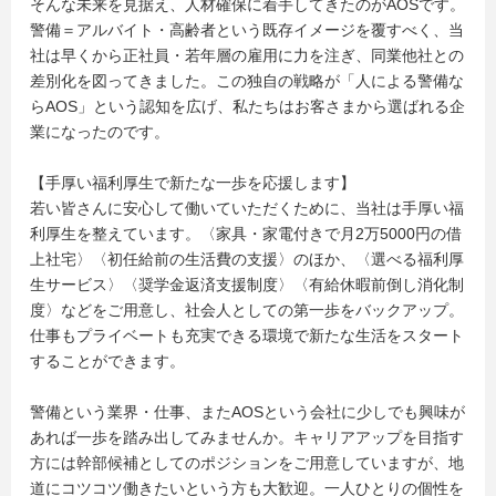
そんな未来を見据え、人材確保に着手してきたのがAOSです。
警備＝アルバイト・高齢者という既存イメージを覆すべく、当
社は早くから正社員・若年層の雇用に力を注ぎ、同業他社との
差別化を図ってきました。この独自の戦略が「人による警備な
らAOS」という認知を広げ、私たちはお客さまから選ばれる企
業になったのです。
【手厚い福利厚生で新たな一歩を応援します】
若い皆さんに安心して働いていただくために、当社は手厚い福
利厚生を整えています。〈家具・家電付きで月2万5000円の借
上社宅〉〈初任給前の生活費の支援〉のほか、〈選べる福利厚
生サービス〉〈奨学金返済支援制度〉〈有給休暇前倒し消化制
度〉などをご用意し、社会人としての第一歩をバックアップ。
仕事もプライベートも充実できる環境で新たな生活をスタート
することができます。
警備という業界・仕事、またAOSという会社に少しでも興味が
あれば一歩を踏み出してみませんか。キャリアアップを目指す
方には幹部候補としてのポジションをご用意していますが、地
道にコツコツ働きたいという方も大歓迎。一人ひとりの個性を