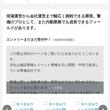
現場運営から会社運営まで幅広く挑戦できる環境。警
備のプロとして、また内勤業務でも成長できるフィー
ルドがあります。
エントリーまだまだ受付中！
（2026/07/30更新）
この度は当社のページをご覧いただきありがとうございま
す。
当社は施設警備とイベント警備を主に関西・中部で提供し
ている警備会社です。
警備と聞くと高齢者の多い業界なのではと思われる方もい
らっしゃるかと思いますが、
もっと見る
当社は社内の年齢バランスを考え20～30代を含め幅広い年
代のスタッフを採用しています。
その中でも重視しているのが“新卒”。経験や資格等は関係
Previous
Next