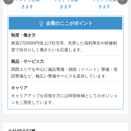
なく「イチからしっかり学べる方」を必要としています。
当社は現在、営業・品質管理・採用・デジタル化推進など
の内勤業務を担う人材を特に必要としています。現場理解
企業のここがポイント
を基に、会社運営に関わる中核ポジションとして活躍いた
だけます。
制度・働き方
家賃2万5000円借上げ社宅等、充実した福利厚生や研修制
また、当社は福利厚生が充実しており、Netflix見放題、奨
度で自分らしく働きたいを応援します。
学金支援制度、家賃月2万の新生活応援制度など、従業員
に寄り添った制度も多くあります。
製品・サービス力
関西エリアを中心に施設警備・雑踏（イベント）警備・巡
ご興味をお持ちいただいた方は是非エントリーしてくださ
回警備など、幅広い警備サービスを提供しています。
い。
キャリア
＃内々定まで最短2週間 ＃夏採用
キャリアアップを目指す方には幹部候補としてのポジショ
ンをご用意しています。