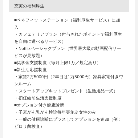
充実の福利厚生
■ベネフィットステーション（福利厚生サービス）に加
入
・カフェテリアプラン（付与されたポイントで福利厚生
を自由に選べるサービス）
・Netflixベーシックプラン（世界最大級の動画配信サー
ビスが見放題）
■奨学金支援制度（毎月上限1万／規定あり）
■新生活応援制度
・家賃2万5000円（2年目は1万5000円）家具家電付きワ
ンルーム
・スタートアップキットプレゼント（生活用品一式）
・初任給前生活支援制度
■オプション付き健康診断
・子宮がん乳がん検診毎年実施※女性のみ
・一般の健康診断にプラスしてオプションを追加（例：
ピロリ菌検査）