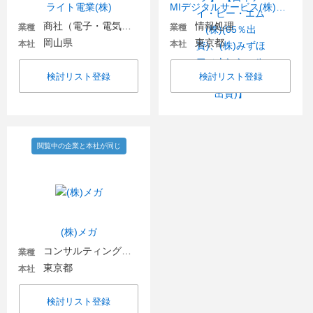
ライト電業(株)
MIデジタルサービス(株)【IBMグループ】 【日本アイ・ビー・エム(株)(65％出資)、(株)みずほフィナンシャルグループ(35%出資)】
商社（電子・電気機器・OA機器）
情報処理
業種
業種
岡山県
東京都
本社
本社
検討リスト登録
検討リスト登録
閲覧中の企業と本社が同じ
(株)メガ
コンサルティングファーム
業種
東京都
本社
検討リスト登録