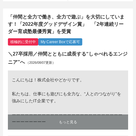
「仲間と全力で働き、全力で遊ぶ」を大切にしていま
す！「2022年度グッドデザイン賞」 「2年連続リー
ダー育成塾最優秀賞」を受賞
積極的に受付中
My Career Boxで応募可
＼27卒採用／仲間とともに成長する“しゃべれるエンジ
ニア”へ
（2026/08/07更新）
こんにちは！株式会社やどかりです。
私たちは、仕事にも遊びにも全力な、“人とのつながり”を
強みにしたIT企業です。
ーーーーーーーーーーーーーーーーーーーーーーーーーー
ーーーーーーーー
もっと見る
● オンライン会社説明会 予約受付中！