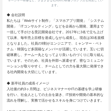
ネージャー研修など、さまざまな社内外の研修プログラムも用意してい
ます。
● 株式会社やどかり 公式Webサイト
◆ 会社説明
やどかりに興味を持ってくれた方は、こちらをチェック！
私たちは「Webサイト制作」「スマホアプリ開発」「システム
↓
開発」「ITコンサルティング」などを企画から開発、運用まで
一括して手がける受託開発会社です。2017年に3名で立ち上げ
https://www.yadokari.tv/
て以来、毎年売上目標を達成しながら成長し、現在は30名規模
となりました。社員の9割がエンジニアで、ミャンマー・ベト
ナム・韓国など多国籍なメンバーが活躍しています。互いに切
磋琢磨し、チーム一丸となってより良いものづくりに取り組ん
でいます。そのため、社員を外部へ派遣せず、密なコミュニケ
ーションが取りやすく、チームとしての力を最大限に発揮でき
る社内開発を大切にしています。
◆ 新卒社員の成長イメージ
入社後の約3ヶ月間は、ビジネスマナーやITの基礎を学ぶ研修
を行い、社会人としての土台を築き、IT技術や開発の基本的な
流れを理解し、実務で活かせるスキルを身につけていきます。