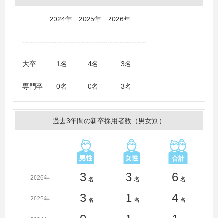
【その他採用実績】
・KADOKAWAドワンゴ情報工科学院
2024年 2025年 2026年
・Hung Yen University of Technology and Education
・Ontario College of Art and Design University
---------------------------------------------------
・Santa Barbara City College
・Thai Nguyen University
大卒 1名 4名 3名
・University Of Information and Communication
Technology
専門卒 0名 0名 3名
・Yangon University of Computer Studies
・Yangon University Of Economics
過去3年間の新卒採用者数（男女別）
3
3
6
2026年
名
名
名
3
1
4
2025年
名
名
名