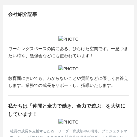
(1) マイナビよりエントリー
会社紹介記事
↓
(2) 会社説明会（オンライン）に参加
↓
(3) エントリーシート提出
↓
ワーキングスペースの隣にある、ひらけた空間です。一息つき
(4) 一次面接
たい時や、勉強会などにも使われています！
↓
(5) 最終面接
↓
教育面においても、わからないことや質問などに優しくお答え
(6) 内定
します。業務での成長をサポートし、指導いたします。
一次面接を通過された場合、最終面接当日までに
適性検査を受験していただきます。（30分で終わる検査で
私たちは「仲間と全力で働き、全力で遊ぶ」を大切に
す）
しています！
ーーーーーーーーーーーーーーーーーーーーーーーーーー
ーーーーーーーー
社員の成長を支援するため、リーダー育成塾やAI研修、プロジェクトマ