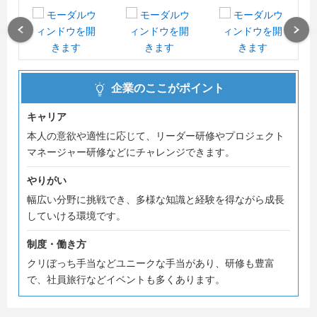
株式会社やどかりのオンライン会社説明会を開催しており
Previous
Next
ます。
「やどかりってどんな会社？」
企業のここがポイント
「職場の雰囲気は？」
「どんな開発実績があるの？」
キャリア
本人の意欲や適性に応じて、リーダー研修やプロジェクト
などなど、やどかりについて詳しく、わかりやすくご説明
マネージャー研修などにチャレンジできます。
いたします。
やりがい
「まずは話だけ聞いてみたい」と言う方も大歓迎です。
幅広い分野に挑戦でき、多様な知識と経験を得ながら成長
していける環境です。
「説明会・セミナー」ページからぜひご予約ください◎
制度・働き方
ーーーーーーーーーーーーーーーーーーーーーーーーーー
クリぼっち手当などユニークな手当があり、研修も豊富
ーーーーーーーー
で、社員旅行などイベントも多くあります。
● 2027年度新卒採用 選考フローについて