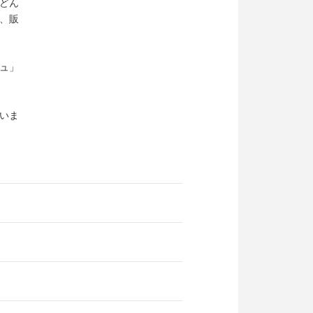
どん
、販
ュ」
いま