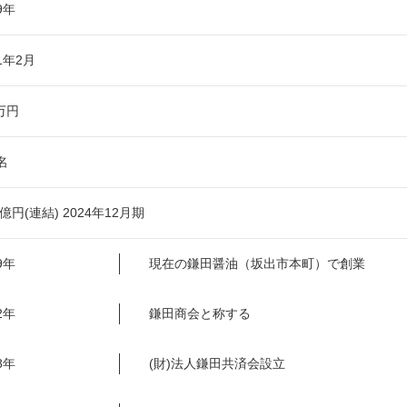
9年
41年2月
万円
名
1億円(連結) 2024年12月期
9年
現在の鎌田醤油（坂出市本町）で創業
2年
鎌田商会と称する
8年
(財)法人鎌田共済会設立