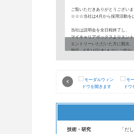
ご覧いただきありがとうございま
☆☆☆当社は4月から採用活動を
当社は説明会を全日程終了し、
マイキャリアボックスよりエント
エントリーいただいた方に順次、
期日：5月14日(木)までにご提
技術職・営業職・製造職・マーケ
みなさんぜひご応募ください！
(5月8日更新)
Previous
技術・研究
「だし