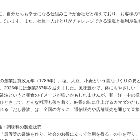
に、自分たちも幸せになる仕組みこそが会社だと考えており、お客様の
しています。また、社員一人ひとりがチャレンジできる環境と福利厚生
の創業は寛政元年（1789年）。塩、大豆、小麦という醤油づくりの要
、2026年には創業237年を迎えました。風味豊かで、体にもやさしい
醤油というと和食のイメージが強いかもしれませんが、和・洋・中の様
ひとさしで、どんな料理も落ち着く、納得の味に仕上げるカマダのだし
れる「だし醤油」は、全国の方々に、通信販売や店舗販売を通じて直接
油・調味料の製造販売
「最優等の醤油を作り、社会のお役に立って信用を得る」の心を守り、