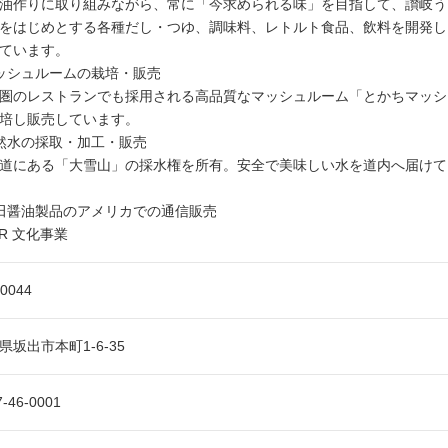
油作りに取り組みながら、常に「今求められる味」を目指して、讃岐う
をはじめとする各種だし・つゆ、調味料、レトルト食品、飲料を開発し
ています。
ッシュルームの栽培・販売
圏のレストランでも採用される高品質なマッシュルーム「とかちマッシ
培し販売しています。
然水の採取・加工・販売
道にある「大雪山」の採水権を所有。安全で美味しい水を道内へ届けて
田醤油製品のアメリカでの通信販売
SR 文化事業
-0044
県坂出市本町1-6-35
7-46-0001