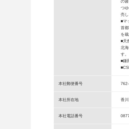
の醤
つゆ
売し
■マ
首都
を栽
■天
北海
す。
■鎌
■C
本社郵便番号
762
本社所在地
香川
本社電話番号
087