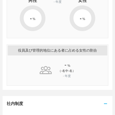
男性
女性
-
年度
-
-
%
%
役員及び管理的地位にある者に占める女性の割合
-
%
（-名中-名）
-
年度
社内制度