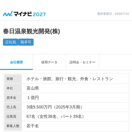
最終更新日：2026/7/10
春日温泉観光開発(株)
正社員
既卒可
会社概要
採用データ
説明会・セミナー
ホテル・旅館
旅行・観光
外食・レストラン
業種
富山県
本社
１億円
資本金
3億9,500万円（2025年3月期）
売上高
67名（女性38名、パート39名）
従業員
若干名
募集人数