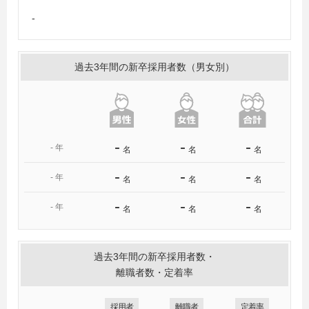
-
過去3年間の新卒採用者数（男女別）
-
-
-
-
年
名
名
名
-
-
-
-
年
名
名
名
-
-
-
-
年
名
名
名
過去3年間の新卒採用者数・
離職者数・定着率
採用者
離職者
定着率