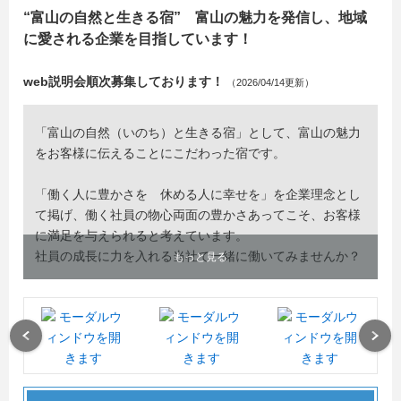
“富山の自然と生きる宿” 富山の魅力を発信し、地域
に愛される企業を目指しています！
web説明会順次募集しております！
（2026/04/14更新）
「富山の自然（いのち）と生きる宿」として、富山の魅力
をお客様に伝えることにこだわった宿です。
「働く人に豊かさを 休める人に幸せを」を企業理念とし
て掲げ、働く社員の物心両面の豊かさあってこそ、お客様
に満足を与えられると考えています。
社員の成長に力を入れる当社で一緒に働いてみませんか？
もっと見る
Previous
Next