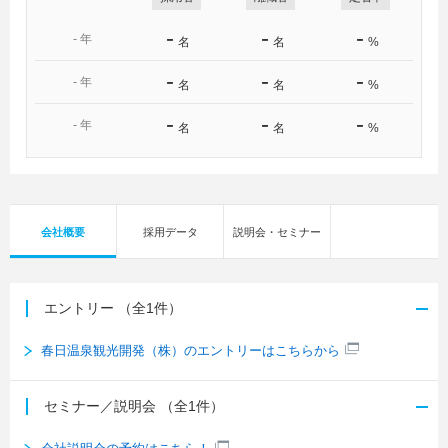
-
-
-
-
年
名
名
%
-
-
-
-
年
名
名
%
-
-
-
-
年
名
名
%
会社概要
採用データ
説明会・セミナー
エントリー
（全1件）
春日温泉観光開発（株）のエントリーはこちらから
セミナー／説明会
（全1件）