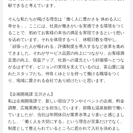
献できると考えています。
そんな私たちが掲げる理念は「働く人に豊かさを 休める人に
幸せを」。ここには、社員が働きがいを実感できる環境をつく
ることで、初めてお客様の本当の満足を実現できるという想い
を込めています。それを体現するべく、休暇日数を増やし、
「頑張った人が報われる」評価制度を導入するなど改革を進め
てきました。それがサービス品質の向上につながり、お客様満
足度の向上、収益アップ、社員への還元という好循環へとつな
がるはずです。ビジョンの実現を支えているのは、富山愛に溢
れたスタッフたち。仲良くゆとりを持って働ける職場をつく
り、地域に愛される会社であり続けたいと思います。
【企画開発課 立川さん】
私は企画開発課で、新しい宿泊プランやイベントの企画、料金
調整、広報業務などを担当しています。前職も温泉旅館で働い
ていましたが、当社は年間休日が業界水準より多いと感じまし
たし、「働く人を大切にする」という理念が言葉だけでなく、
制度として整えられているところに惹かれて入社を決めまし