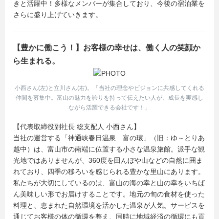
きと活躍中！多様なメンバーが集合しており、今後の宿泊業を
さらに盛り上げていきます。
【豊かに働こう！】お客様の幸せは、働く人の笑顔か
ら生まれる。
小西さん(左)と立川さん(右)。「当社の理念やビジョンに共感してくれる
仲間を募集中。富山の魅力を誇りを持って伝えたい人が、成長を実感し
ながら活躍できる会社です！」
【代表取締役副社長 総支配人 小西さん】
当社の運営する「神通峡春日温泉 富の環」（旧：ゆ～とりあ
越中）は、富山市の南端に位置する小さな温泉旅館。派手な観
光地ではありませんが、360度を田んぼや山などの自然に囲ま
れており、四季の移ろいを感じられる豊かな里山にあります。
私たちが大切にしているのは、富山の海の幸と山の幸をいちば
ん美味しい形でお届けすることです。地元の旬の食材を使った
料理と、恵まれた自然環境を活かした温泉が人気。サービスを
通じてお客様の体の循環を整え、同時に地域経済の循環にも貢