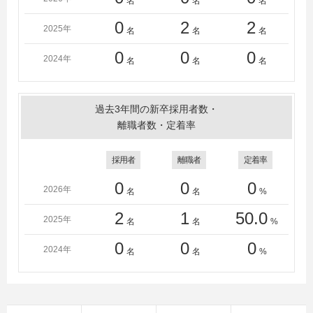
名
名
名
0
2
2
2025年
名
名
名
0
0
0
2024年
名
名
名
過去3年間の新卒採用者数・
離職者数・定着率
採用者
離職者
定着率
0
0
0
2026年
名
名
%
2
1
50.0
2025年
名
名
%
0
0
0
2024年
名
名
%