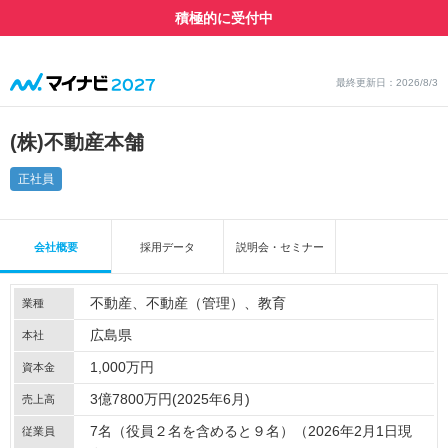
積極的に受付中
最終更新日：2026/8/3
(株)不動産本舗
正社員
会社概要
採用データ
説明会・セミナー
不動産
不動産（管理）
教育
業種
広島県
本社
1,000万円
資本金
3億7800万円(2025年6月)
売上高
7名（役員２名を含めると９名）（2026年2月1日現
従業員