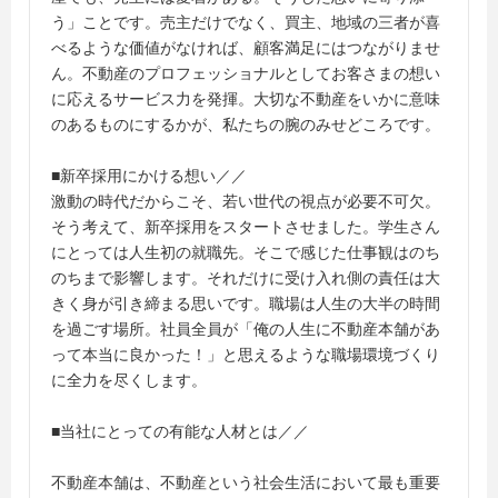
う」ことです。売主だけでなく、買主、地域の三者が喜
べるような価値がなければ、顧客満足にはつながりませ
ん。不動産のプロフェッショナルとしてお客さまの想い
に応えるサービス力を発揮。大切な不動産をいかに意味
のあるものにするかが、私たちの腕のみせどころです。
■新卒採用にかける想い／／
激動の時代だからこそ、若い世代の視点が必要不可欠。
そう考えて、新卒採用をスタートさせました。学生さん
にとっては人生初の就職先。そこで感じた仕事観はのち
のちまで影響します。それだけに受け入れ側の責任は大
きく身が引き締まる思いです。職場は人生の大半の時間
を過ごす場所。社員全員が「俺の人生に不動産本舗があ
って本当に良かった！」と思えるような職場環境づくり
に全力を尽くします。
■当社にとっての有能な人材とは／／
不動産本舗は、不動産という社会生活において最も重要