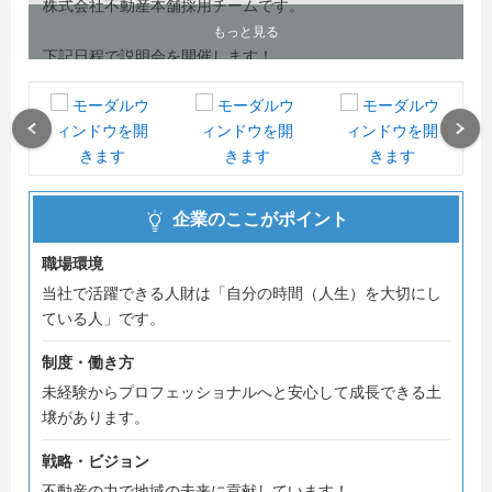
株式会社不動産本舗採用チームです。
もっと見る
下記日程で説明会を開催します！
【説明会】
・8月18日(火) 13:00～14:00
Previous
Next
・8月26日(水) 15:00～16:00
【30分限定カジュアル面談！】
企業のここがポイント
・8月21日 (金) 10:00～10:30
・8月28日 (金) 11:00～11:30
職場環境
当社で活躍できる人財は「自分の時間（人生）を大切にし
ている人」です。
数多くのエントリー、お待ちしております！
制度・働き方
未経験からプロフェッショナルへと安心して成長できる土
お会いできるのを楽しみにしております！
壌があります。
＊＊＊ーーーーーーーーーーーーーーーーー＊＊＊
戦略・ビジョン
不動産の力で地域の未来に貢献しています！