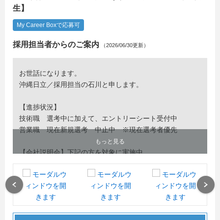
生】
My Career Boxで応募可
採用担当者からのご案内
（2026/06/30更新）
お世話になります。
沖縄日立／採用担当の石川と申します。
【進捗状況】
技術職 選考中に加えて、エントリーシート受付中
営業職 現在新規選考 中止中 ※現在選考者優先
もっと見る
【会社説明会】下記の方を対象に実施中
・ 技術系の職種に興味ある方
（学んできたことを活かしたい方、未経験からチャレンジ
したい方大歓迎です）
Previous
Next
【エントリー締切】