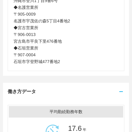
沖縄市登川1丁目9番6号
◆名護営業所
〒905-0009
名護市宇茂佐の森5丁目4番地2
◆宮古営業所
〒906-0013
宮古島市平良下里476番地
◆石垣営業所
〒907-0004
石垣市字登野城477番地2
働き方データ
平均勤続勤務年数
17.6
年