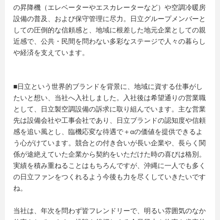
の昇降機（エレベーターやエスカレーターなど）や空調冷暖房
設備の普及、および保守管理に尽力。日立グループメンバーと
しての圧倒的な信頼感と、地域に根差した地元企業としての親
近感で、公共・民間を問わない多彩なステージで人々の暮らし
や経済を支えています。
■日立という世界的ブランドを背景に、地域に資する仕事がし
たいと想い、当社へ入社しました。入社後は希望通りの営業職
として、日立製空調設備の訴求に取り組んでいます。主な営業
先は設備会社や工事会社であり、日立ブランドの認知度や信頼
感を追い風とし、臨機応変な待遇で＋αの価値を提供できるよ
う心がけています。競合との付き合いが長い企業や、長らく関
係が途絶えていた企業から契約をいただけた時の喜びは格別。
実績を積み重ねることはもちろんですが、沖縄に一人でも多く
の日立ファンをつくれるよう今後も力を尽くしていきたいです
ね。
当社は、年次を問わず皆フレンドリーで、明るい雰囲気のなか