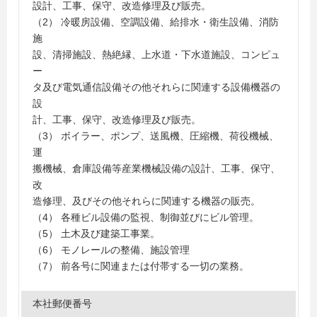
設計、工事、保守、改造修理及び販売。
（2） 冷暖房設備、空調設備、給排水・衛生設備、消防
施
設、清掃施設、熱絶縁、上水道・下水道施設、コンピュ
ー
タ及び電気通信設備その他それらに関連する設備機器の
設
計、工事、保守、改造修理及び販売。
（3） ボイラー、ポンプ、送風機、圧縮機、荷役機械、
運
搬機械、倉庫設備等産業機械設備の設計、工事、保守、
改
造修理、及びその他それらに関連する機器の販売。
（4） 各種ビル設備の監視、制御並びにビル管理。
（5） 土木及び建築工事業。
（6） モノレールの整備、施設管理
（7） 前各号に関連または付帯する一切の業務。
本社郵便番号