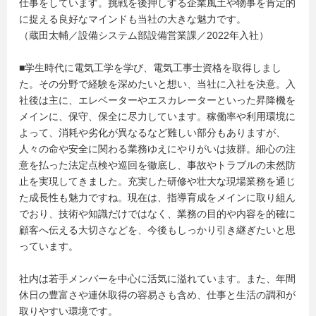
仕事をしています。挑戦を後押しする企業風土や物事を肯定的
に捉える良好なマインドも当社の大きな魅力です。
（蔵田太輔／設備システム部設備営業課／2022年入社）
■学生時代に電気工学を学び、電気工事士資格を取得しまし
た。その分野で経験を深めたいと想い、当社に入社を決意。入
社後は主に、エレベーターやエスカレーターといった昇降機を
メインに、保守、保全に尽力しています。稼働率や利用環境に
よって、消耗や劣化が異なるなど難しい部分もありますが、
人々の命や安全に関わる業務ゆえにやりがいは抜群。細心の注
意を払った法定点検や巡回を徹底し、事故やトラブルの未然防
止を実現してきました。充実した研修や壮大な現場業務を通じ
た成長性も魅力ですね。現在は、指導育成をメインに取り組ん
でおり、技術や知識だけではなく、業務の目的や内容を的確に
顧客へ伝える大切さなどを、今後もしっかり引き継ぎたいと思
っています。
社内は若手メンバーを中心に活気に溢れています。また、年間
休日の豊富さや連休取得の容易さも含め、仕事と生活の調和が
取りやすい環境です。