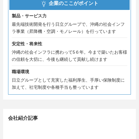
【エントリーシート 提出期限 ７月２０日（月）迄延
企業のここがポイント
長】
製品・サービス力
【選考イメージ】
最先端技術開発を行う日立グループで、沖縄の社会インフ
選考会内々定時期 ６月下旬～7月中旬
ラ事業（昇降機・空調・モノレール）を行っています
【選考の流れ】
安定性・将来性
１ エントリーシート提出
沖縄の社会インフラに携わって5６年。今まで築いたお客様
２ 適正検査
の信頼を大切に、今後も継続して貢献し続けます
（選考ではなく面接時の参考データとなります。合否無
し）
職場環境
３ 面接1回
日立グループとして充実した福利厚生、手厚い保険制度に
加えて、社宅制度や各種手当も整っています
随時面接選考を実施、内々定通知を行っていきます。
興味のある方は、お気軽に下記石川までご連絡をお願いし
ます！
会社紹介記事
(株)沖縄日立
管理部 担当／石川