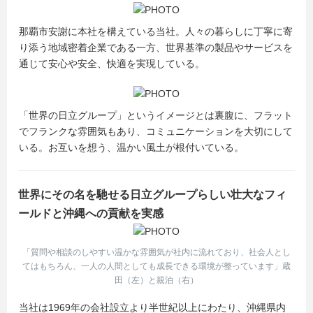
那覇市安謝２３０番地
TEL:098-861-1045
那覇市安謝に本社を構えている当社。人々の暮らしに丁寧に寄
E-mail:sho.ishikawa.cb@hitachi.com
り添う地域密着企業である一方、世界基準の製品やサービスを
通じて安心や安全、快適を実現している。
「世界の日立グループ」というイメージとは裏腹に、フラット
でフランクな雰囲気もあり、コミュニケーションを大切にして
いる。お互いを想う、温かい風土が根付いている。
世界にその名を馳せる日立グループらしい壮大なフィ
ールドと沖縄への貢献を実感
「質問や相談のしやすい温かな雰囲気が社内に流れており、社会人とし
てはもちろん、一人の人間としても成長できる環境が整っています」蔵
田（左）と親泊（右）
当社は1969年の会社設立より半世紀以上にわたり、沖縄県内