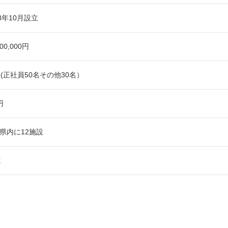
18年10月設立
000,000円
名(正社員50名その他30名）
円
県内に12施設
歳