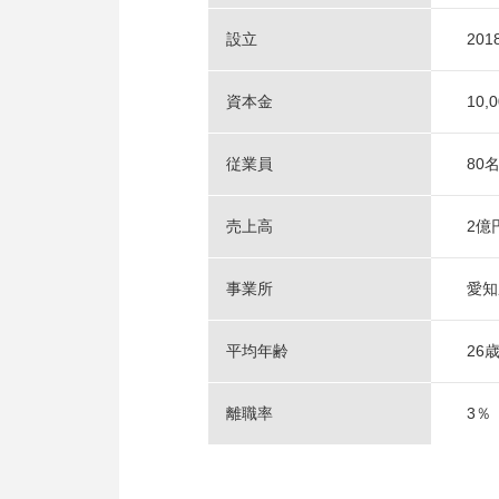
設立
20
資本金
10,
従業員
80
売上高
2億
事業所
愛知
平均年齢
26
離職率
3％