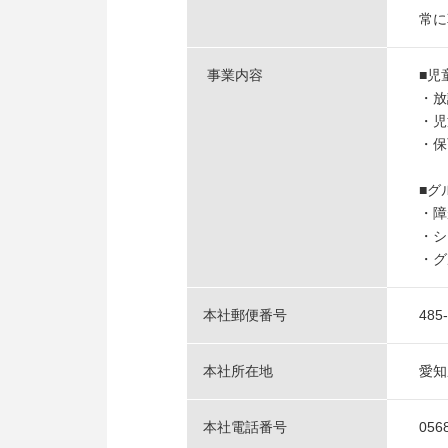
常に
事業内容
■児
・放
・児
・保
■グ
・障
・シ
・グ
本社郵便番号
485
本社所在地
愛知
本社電話番号
056