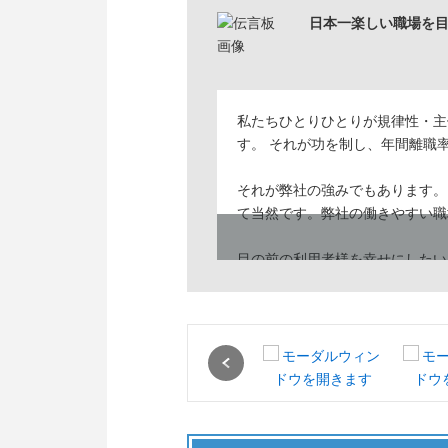
日本一楽しい職場を目指すL
私たちひとりひとりが規律性・主
す。 それが功を制し、年間離職
それが弊社の強みでもあります。
て当然です。弊社の働きやすい職
目の前の利用者様を幸せにしたい
います。
Previous