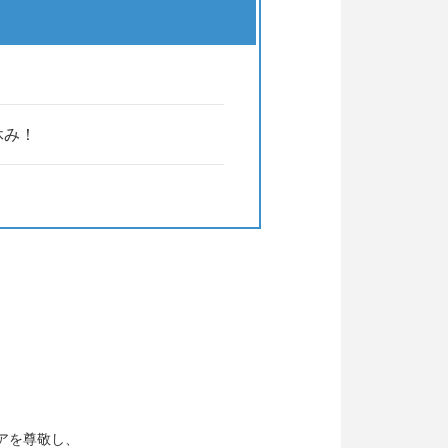
休み！
アを尊敬し、