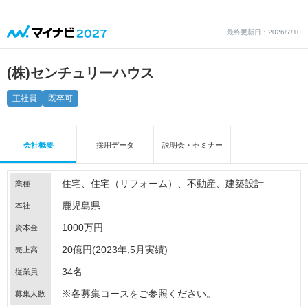
最終更新日：2026/7/10
(株)センチュリーハウス
正社員
既卒可
会社概要
採用データ
説明会・セミナー
住宅
住宅（リフォーム）
不動産
建築設計
業種
鹿児島県
本社
1000万円
資本金
20億円(2023年,5月実績)
売上高
34名
従業員
※各募集コースをご参照ください。
募集人数