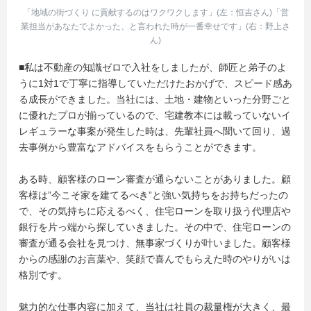
「地域の街づくり に貢献するのはワクワクします」(左：恒吉さん)「営
業担当があなたでよかった、と言われた時が一番幸せです」(右：野上さ
ん)
■私は不動産の知識ゼロで入社をしましたが、師匠と弟子のよ
うに1対1で丁寧に指導していただけたおかげで、スピード感あ
る成長ができました。当社には、土地・建物といった分野ごと
に優れたプロが揃っているので、宅建教本には載っていないイ
レギュラーな事案が発生した時は、先輩社員へ聞いて回り、過
去事例から豊富なアドバイスをもらうことができます。
ある時、顧客様のローン審査が通らないことがありました。顧
客様は”今こそ家を建てるべき”と強い気持ちをお持ちだったの
で、その気持ちに応えるべく、住宅ローンを取り扱う代理店や
銀行を片っ端から探していきました。その中で、住宅ローンの
審査が通る会社を見つけ、無事家づくりが叶いました。顧客様
からの感謝のお言葉や、笑顔で喜んでもらえた時のやりがいは
格別です。
魅力的な仕事内容に加えて、当社は社員の裁量権が大きく、最