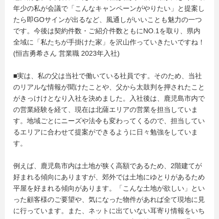
年少の私が会議で「こんなキャンペーンがやりたい」と提案し
たら即GOサインが出るなど、風通しがいいことも魅力の一つ
です。今後は契約件数・ご紹介件数ともにNO.1を取り、県内
全域に「私たちが手掛けた家」を沢山作っていきたいですね！
(恒吉勇希さん 営業職 2023年入社)
■実は、私の父は当社で働いている社員です。そのため、当社
のリアルな情報が聞けたことや、父から太鼓判を押されたこと
がきっけけとなり入社を決めました。入社後は、鹿児島市内で
の営業経験を経て、現在は北薩エリアの営業を担当していま
す。地域ごとにニーズや法令も変わってくるので、担当してい
るエリアに合わせて提案ができるように日々勉強をしていま
す。
例えば、鹿児島市内は土地が狭く高額であるため、2階建てが
好まれる傾向にありますが、郊外では土地にゆとりがあるため
平屋を好まれる傾向があります。「こんな土地が欲しい」とい
った顧客様のご要望や、気になった物件があれば全て現地に見
に行っています。また、ネットに出ていない耳寄り情報をいち