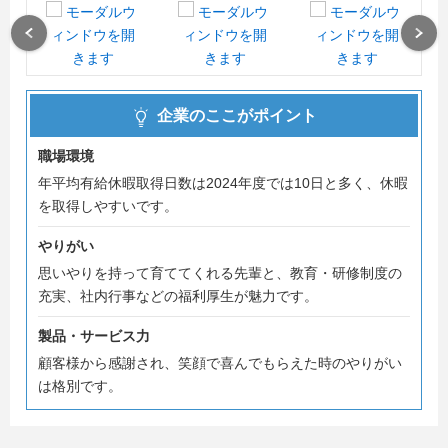
営業職、設計職、施工管理職のみ追加募集を行います！
内々定まで最短2週間！
Previous
Next
ご希望の方は、エントリーシートをお出しください！
その際にも皆さまにお会いできることを楽しみにしていま
企業のここがポイント
す！
職場環境
年平均有給休暇取得日数は2024年度では10日と多く、休暇
を取得しやすいです。
やりがい
思いやりを持って育ててくれる先輩と、教育・研修制度の
充実、社内行事などの福利厚生が魅力です。
製品・サービス力
顧客様から感謝され、笑顔で喜んでもらえた時のやりがい
は格別です。