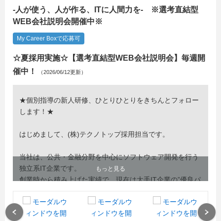
-人が使う、人が作る、ITに人間力を- ※選考直結型
WEB会社説明会開催中※
My Career Boxで応募可
☆夏採用実施☆【選考直結型WEB会社説明会】毎週開
催中！
（2026/06/12更新）
★個別指導の新人研修、ひとりひとりをきちんとフォロー
します！★
はじめまして、(株)テクノトップ採用担当です。
当社は、公共・金融分野を中心にソフトウェア開発を行う
独立系IT企業です。
もっと見る
創業時から積み上げた実績で、現在は大手IT企業の”優良パ
ートナー企業”として業務を任せていただいています！
○当社の特徴○
Previous
Next