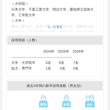
＜大学院＞
日本大学、千葉工業大学、明治大学、愛知県立芸術大
学、工学院大学
＜大学＞
愛知工業大学、会津大学、青山学院大学、亜細亜大学、
もっと見る
足利大学、跡見学園女子大学、香川大学、神奈川大学、
神奈川工科大学、工学院大学、國學院大學、国士舘大
採用実績（人数）
学、駒澤大学、埼玉大学、埼玉工業大学、相模女子大
学、芝浦工業大学、城西大学、清泉女子大学、専修大
2024年 2025年 2026年
学、大正大学、大東文化大学、玉川大学、千葉工業大
-------------------------------------------------
学、千葉商科大学、中央大学、中京大学、帝京大学、帝
大学・大学院卒 6名 8名 7名
京平成大学、東海大学、東京外国語大学、東京海洋大
短大・専門卒 1名 0名 0名
学、東京経済大学、東京工科大学、東京情報大学、東京
都市大学、東京理科大学、東邦大学、東北学院大学、東
洋大学、獨協大学、二松学舎大学、日本大学、日本工業
過去3年間の新卒採用者数（男女別）
大学、広島工業大学、福岡工業大学、武蔵大学、武蔵野
大学、明治大学、明治学院大学、明星大学、立教大学、
早稲田大学、女子栄養大学
＜短大・高専・専門学校＞