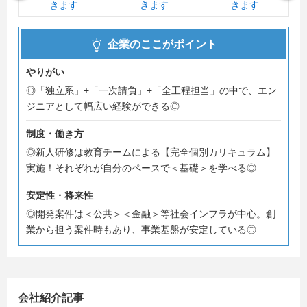
★開発システムは、公共・金融中心の社会インフラに係る
ものばかり
企業のここがポイント
→社会に必要とされるシステム開発のため、「安定」と
「やりがい」が両立する
やりがい
＜さらに＞幅広い分野のシステム開発の経験ができ
◎「独立系」+「一次請負」+「全工程担当」の中で、エン
る！
ジニアとして幅広い経験ができる◎
★取引先企業のパートナー企業として【直請】でシステム
制度・働き方
の設計・開発・保守を担当
◎新人研修は教育チームによる【完全個別カリキュラム】
→案件は一気通貫の内容が多く、開発の全工程を経験で
実施！それぞれが自分のペースで＜基礎＞を学べる◎
きる
＜なんと＞１～２年目で設計（上流）工程デビュ
安定性・将来性
ー！？
◎開発案件は＜公共＞＜金融＞等社会インフラが中心。創
業から担う案件時もあり、事業基盤が安定している◎
★社員の8割は「未経験」スタート、それぞれの理解度で
学べる新人研修
→経験・未経験のそれぞれにあわせた【個別カリキュラ
ム】がある
会社紹介記事
＜だから＞自分のペースで土台を作れる！