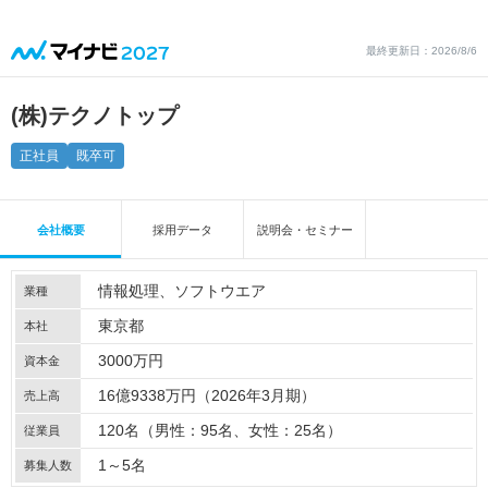
最終更新日：2026/8/6
(株)テクノトップ
正社員
既卒可
会社概要
採用データ
説明会・セミナー
情報処理
ソフトウエア
業種
東京都
本社
3000万円
資本金
16億9338万円（2026年3月期）
売上高
120名（男性：95名、女性：25名）
従業員
1～5名
募集人数