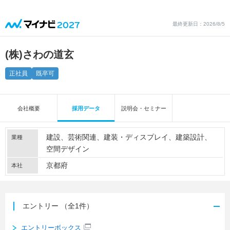
最終更新日：2026/8/5
(株)さわの道玄
正社員
既卒可
会社概要
採用データ
説明会・セミナー
建設
芸術関連
建装・ディスプレイ
建築設計
業種
空間デザイン
京都府
本社
エントリー
（全1件）
エントリーボックス