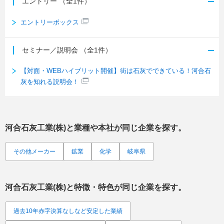
エントリー
（全1件）
エントリーボックス
セミナー／説明会
（全1件）
【対面・WEBハイブリット開催】街は石灰でできている！河合石
灰を知れる説明会！
河合石灰工業(株)
と業種や本社が同じ企業を探す。
その他メーカー
鉱業
化学
岐阜県
河合石灰工業(株)
と特徴・特色が同じ企業を探す。
過去10年赤字決算なしなど安定した業績