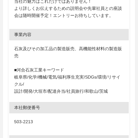
当社の魅力はこれだけではありません！
より詳しくお伝えするための説明会や先輩社員との座談
会は随時開催予定！エントリーお待ちしています。
事業内容
石灰及びその加工品の製造販売、高機能性材料の製造販
売
■河合石灰工業キーワード
岐阜県/化学/機械/電気/福利厚生充実/SDGs/環境/リサイ
クル/
設計/開発/大垣市/配達弁当/社員旅行/和歌山/茨城
本社郵便番号
503-2213