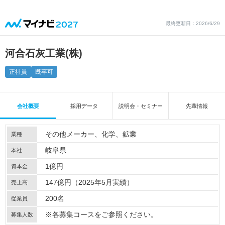
最終更新日：2026/6/29
河合石灰工業(株)
正社員
既卒可
会社概要
採用データ
説明会・セミナー
先輩情報
その他メーカー
化学
鉱業
業種
岐阜県
本社
1億円
資本金
147億円（2025年5月実績）
売上高
200名
従業員
※各募集コースをご参照ください。
募集人数