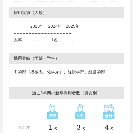
岐阜大学、名古屋工業大学、秋田大学、三重大学、中部
大学、名城大学、愛知工業大学、南山大学、愛知大学、
採用実績（人数）
中京大学、愛知学院大学、日本大学、岐阜協立大学、中
央大学、明治大学、法政大学、近畿大学、立命館大学、
2023年 2024年 2025年
関西学院大学、早稲田大学、慶應義塾大学、山梨学院大
---------------------------------------
学、拓殖大学、立教大学、岩手大学、北里大学、東海職
大卒 ― 1名 ―
業能力開発大学校（応用課程）
採用実績（学部・学科）
工学部（機械系、化学系）、経済学部、経営学部
過去3年間の新卒採用者数（男女別）
1
3
4
2025年
名
名
名