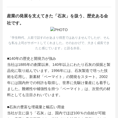
産業の発展を支えてきた「石灰」を扱う、歴史ある会
社です。
「学生時代、人前で話すのがあまり得意ではありませんでしたが、そん
な私を上司がサポートしてくれました。そのおかげで、大きく成長でき
たと感じています」と語る水谷。
■140年の歴史と開発力が強み
当社は1885年の創業以来、140年以上にわたり石灰の採掘と製
品化に取り組んでいます。1996年には、石灰製造で培った技
術を応用し、新素材「ベーマイト」の開発をスタート。2002
年には国内外での特許を取得し、世界に先駆け量産にも着手し
ました。難燃性や補強性を持つ「ベーマイト」は、次世代の材
料としても注目されいています。
■石灰の豊富な埋蔵量と幅広い用途
当社が主に扱う「石灰」は、国内でほぼ100％の自給が可能