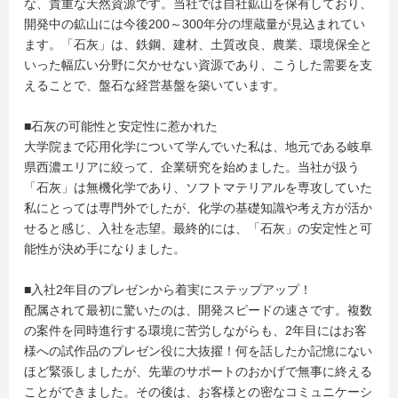
な、貴重な天然資源です。当社では自社鉱山を保有しており、
開発中の鉱山には今後200～300年分の埋蔵量が見込まれてい
ます。「石灰」は、鉄鋼、建材、土質改良、農業、環境保全と
いった幅広い分野に欠かせない資源であり、こうした需要を支
えることで、盤石な経営基盤を築いています。
■石灰の可能性と安定性に惹かれた
大学院まで応用化学について学んでいた私は、地元である岐阜
県西濃エリアに絞って、企業研究を始めました。当社が扱う
「石灰」は無機化学であり、ソフトマテリアルを専攻していた
私にとっては専門外でしたが、化学の基礎知識や考え方が活か
せると感じ、入社を志望。最終的には、「石灰」の安定性と可
能性が決め手になりました。
■入社2年目のプレゼンから着実にステップアップ！
配属されて最初に驚いたのは、開発スピードの速さです。複数
の案件を同時進行する環境に苦労しながらも、2年目にはお客
様への試作品のプレゼン役に大抜擢！何を話したか記憶にない
ほど緊張しましたが、先輩のサポートのおかげで無事に終える
ことができました。その後は、お客様との密なコミュニケーシ