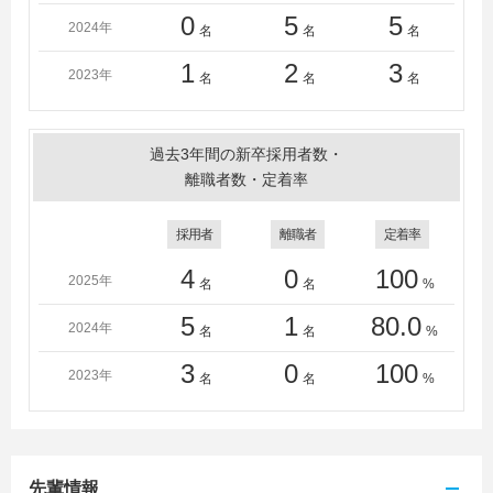
0
5
5
2024年
名
名
名
1
2
3
2023年
名
名
名
過去3年間の新卒採用者数・
離職者数・定着率
採用者
離職者
定着率
4
0
100
2025年
名
名
%
5
1
80.0
2024年
名
名
%
3
0
100
2023年
名
名
%
先輩情報