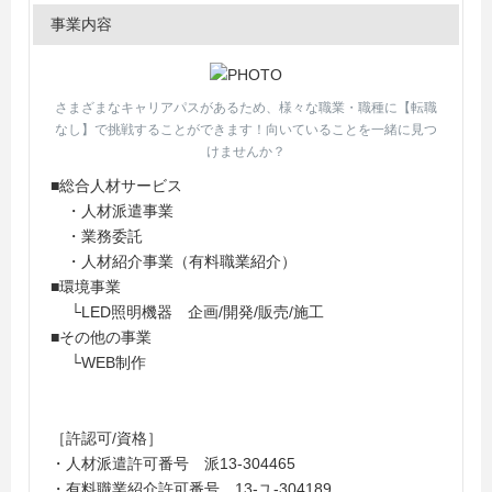
事業内容
さまざまなキャリアパスがあるため、様々な職業・職種に【転職
なし】で挑戦することができます！向いていることを一緒に見つ
けませんか？
■総合人材サービス
・人材派遣事業
・業務委託
・人材紹介事業（有料職業紹介）
■環境事業
└LED照明機器 企画/開発/販売/施工
■その他の事業
└WEB制作
［許認可/資格］
・人材派遣許可番号 派13-304465
・有料職業紹介許可番号 13-ユ‐304189