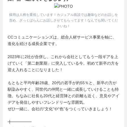
採用は人柄を重視しています！カジュアル面談では趣味などのお話しを
含め、ざっくばらんにお話しさせてもらってます！なんでも聞いてくだ
さいね！
CCコミュニケーションズは、総合人材サービス事業を軸に、
進化を続ける成長企業です。
2023年に2社が合併し、これから会社としてもう一段ギアを上
げていく「第二創業期」に突入している今。初めて新卒の方を
迎え入れることになりました！
もともと平均年齢28歳、20代の若手が約55％と、新卒の方が
馴染みやすく、同世代の仲間と一緒に成長していけることも特
徴。ちなみに社長も20代と経営陣との距離も近く、意見やアイ
デアを発信しやすいフレンドリーな雰囲気。
ぜひ一緒に、会社の“文化”や“色”をつくっていきましょう！
╋━━━━━