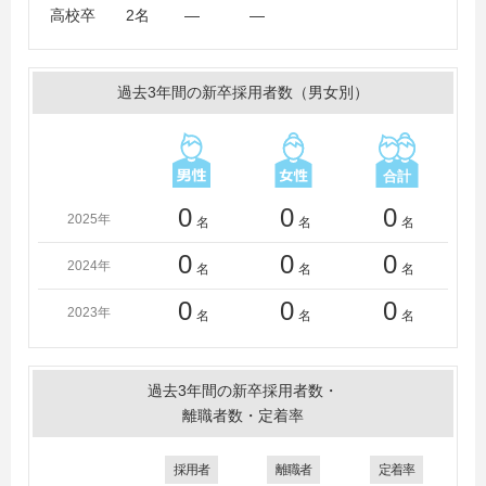
ビジネス電子専門学校、横浜ファッションデザイン専門
高校卒 2名 ― ―
学校、実践女子大学短期大学部
過去3年間の新卒採用者数（男女別）
0
0
0
2025年
名
名
名
0
0
0
2024年
名
名
名
0
0
0
2023年
名
名
名
過去3年間の新卒採用者数・
離職者数・定着率
採用者
離職者
定着率