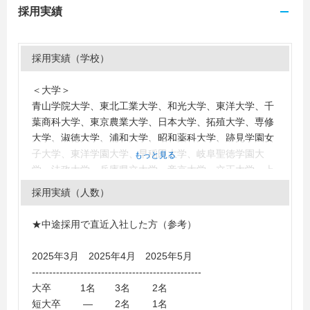
採用実績
採用実績（学校）
＜大学＞
青山学院大学、東北工業大学、和光大学、東洋大学、千
葉商科大学、東京農業大学、日本大学、拓殖大学、専修
大学、淑徳大学、浦和大学、昭和薬科大学、跡見学園女
子大学、東洋学園大学、早稲田大学、岐阜聖徳学園大
もっと見る
学、法政大学、兵庫県立大学、帝京大学、立正大学、上
智大学、駒澤大学、東京家政学院大学、東京経済大学、
採用実績（人数）
國學院大學、獨協大学、神奈川大学、東海大学、福岡教
育大学、関東学院大学、龍谷大学、茨城大学、国士舘大
★中途採用で直近入社した方（参考）
学、駒沢女子大学、共立女子大学、フェリス女学院大
学、二松学舎大学、成城大学、日本女子大学、成蹊大学
2025年3月 2025年4月 2025年5月
＜短大・高専・専門学校＞
-------------------------------------------------
宇都宮短期大学、富山短期大学、東京豊島ＩＴ医療福祉
大卒 1名 3名 2名
専門学校、札幌観光ブライダル・製菓専門学校、宇都宮
短大卒 ― 2名 1名