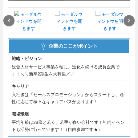
――――――――――――
会社の規模拡大、そして受け入れ体制の整備にともない、
2026卒から当社初の新卒採用を開始！
2期生もヨーイドンのスタートなので、社内の謎ルールに
Previous
Next
縛られたり、わずらわしい人間関係に頭を悩ませたりする
こともありません。
企業のここがポイント
意欲ある皆様からのエントリー、お待ちしております！
戦略・ビジョン
総合人材サービス事業を軸に、進化を続ける成長企業で
す！＼＼新卒2期生を大募集／／
キャリア
入社後は「セールスプロモーション」からスタートし、適
性に応じて様々なキャリアパスがあります！
職場環境
平均年齢は28歳と若く、若手が多い会社です！社内イベン
トも活発に行っています！（自由参加です★）