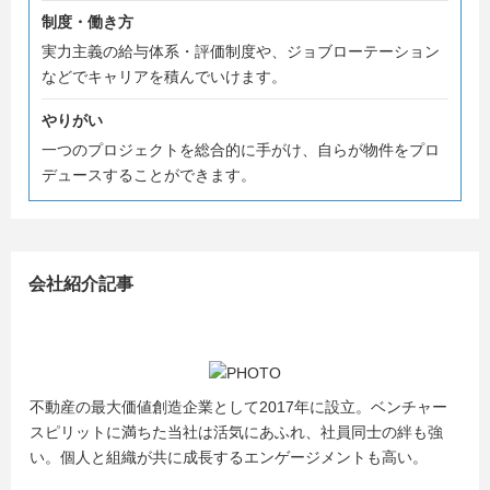
制度・働き方
「若いうちから成長したい」
実力主義の給与体系・評価制度や、ジョブローテーション
「裁量ある環境で挑戦したい」
などでキャリアを積んでいけます。
「不動産を通じて価値を生み出す仕事がしたい」
そんな想いを持つ方に、ぜひ知っていただきたい会社で
やりがい
す。
一つのプロジェクトを総合的に手がけ、自らが物件をプロ
デュースすることができます。
説明会では、会社概要だけでなく、1年目の仕事の流れや
働く社員の雰囲気、仕事のやりがいについてもわかりやす
くお伝えします。
業界研究中の方も大歓迎ですので、少しでも興味をお持ち
会社紹介記事
いただけましたら、ぜひお気軽にエントリー・ご予約くだ
さい！
#新卒2期生募集
#育成前提の採用
不動産の最大価値創造企業として2017年に設立。ベンチャー
#東京都内勤務
スピリットに満ちた当社は活気にあふれ、社員同士の絆も強
#完全週休2日制
い。個人と組織が共に成長するエンゲージメントも高い。
#年間休日122日