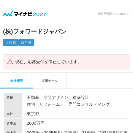
最終更新日：2026/6/27
(株)フォワードジャパン
正社員
既卒可
現在、応募受付を停止しています。
会社概要
採用データ
不動産
空間デザイン
建築設計
業種
住宅（リフォーム）
専門コンサルティング
東京都
本社
2000万円
資本金
30億円（2025年8月期実績） 21億円（2024年8月期実
売上高