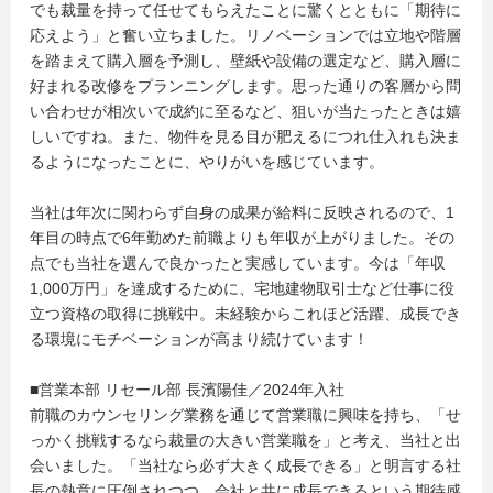
でも裁量を持って任せてもらえたことに驚くとともに「期待に
応えよう」と奮い立ちました。リノベーションでは立地や階層
を踏まえて購入層を予測し、壁紙や設備の選定など、購入層に
好まれる改修をプランニングします。思った通りの客層から問
い合わせが相次いで成約に至るなど、狙いが当たったときは嬉
しいですね。また、物件を見る目が肥えるにつれ仕入れも決ま
るようになったことに、やりがいを感じています。
当社は年次に関わらず自身の成果が給料に反映されるので、1
年目の時点で6年勤めた前職よりも年収が上がりました。その
点でも当社を選んで良かったと実感しています。今は「年収
1,000万円」を達成するために、宅地建物取引士など仕事に役
立つ資格の取得に挑戦中。未経験からこれほど活躍、成長でき
る環境にモチベーションが高まり続けています！
■営業本部 リセール部 長濱陽佳／2024年入社
前職のカウンセリング業務を通じて営業職に興味を持ち、「せ
っかく挑戦するなら裁量の大きい営業職を」と考え、当社と出
会いました。「当社なら必ず大きく成長できる」と明言する社
長の熱意に圧倒されつつ、会社と共に成長できるという期待感