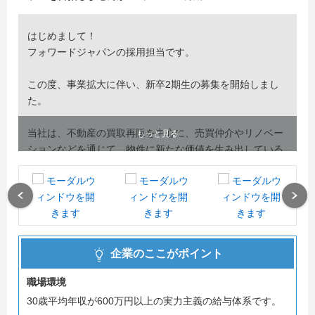
はじめまして！
フォワードジャパンの採用担当です。
この度、事業拡大に伴い、新卒2期生の募集を開始しまし
た。
当社は、不動産の買取再販を中心に、売買仲介やリノベー
もっと見る
ションなどを通じて、物件に新たな価値を生み出している
会社です。
少数精鋭の環境だからこそ、一人ひとりが幅広い業務に関
わりながら、早い段階で成長を実感できるのが当社の魅力
Previous
Next
です。
入社後は、OJTを通じて業界知識や仕事の進め方を少しず
企業のここがポイント
つ学んでいただきます。
最初からすべてを一人で任せるのではなく、段階的に経験
職場環境
を積みながら、不動産のプロとして成長できる環境を整え
30歳平均年収が600万円以上の実力主義の給与体系です。
ています。