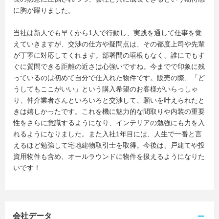
に胸が躍りました。
当社は新人でも早くから1人で行動し、実践を通して仕事を覚
えていきますが、交渉の仕方や疑問点は、その都度上司や先輩
が丁寧に対応してくれます。部署間の垣根もなく、誰にでもす
ぐに質問できる距離の近さは心強いですね。今までで印象に残
っているのは初めて自分で仕入れた物件です。販売の際、「ど
うしてもここがいい」という購入希望のお客様がいらっしゃ
り、仲介業者さんといろいろと交渉して、願いを叶えられたと
きは嬉しかったです。これを機に魅力的な間取りや内装の重要
性をさらに意識するようになり、インテリアの勉強にも力を入
れるようになりました。また入社1年目には、人生で一番と言
えるほど勉強して宅地建物取引士を取得。今後は、戸建てや投
資用物件も含め、オールラウンドに物件を扱えるようになりた
いです！
会社データ