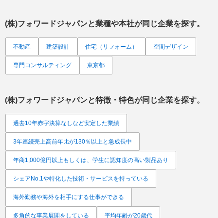
(株)フォワードジャパン
と業種や本社が同じ企業を探す。
不動産
建築設計
住宅（リフォーム）
空間デザイン
専門コンサルティング
東京都
(株)フォワードジャパン
と特徴・特色が同じ企業を探す。
過去10年赤字決算なしなど安定した業績
3年連続売上高前年比が130％以上と急成長中
年商1,000億円以上もしくは、学生に認知度の高い製品あり
シェアNo.1や特化した技術・サービスを持っている
海外勤務や海外を相手にする仕事ができる
多角的な事業展開をしている
平均年齢が20歳代