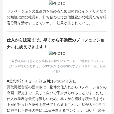
#若手活躍
#不動産営業
リノベーションの企画力を高めるため自発的にインテリアなど
#リノベーション
の勉強に励む社員も。打ち合わせでは個性豊かな社員たちが得
#裁量ある環境
意分野を活かすことでシナジー効果が生まれている。
#オンライン説明会
#内々定まで最短2週間
#夏採用
仕入から販売まで。早くから不動産のプロフェッショ
ナルに成長できます！
「若手社員のほとんどが業界未経験でのスタート。『挑戦してみたい』
という気持ちがあれば、必ず成長できる環境ですよ」（及川／左、長濱
／右）
■営業本部 リセール部 及川輝／2024年入社
買取再販営業の面白さは、物件の仕入れからリノベーションの
企画、販売まで一貫して自分で手掛けられることです。ただ、
仕入れ業務は最初は難しいため、早くから経験を積めるように
上司が仕入れた物件を任せてもらえることも。私が入社1年目
に担当した物件の中には1億を超えるマンションもあり、若手