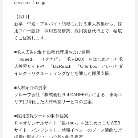
service.r-4.co.jp
【採用】
新卒・中途・アルバイト領域における求人募集から、採
用フロー設計、採用基盤構築、採用実務代行まで、幅広
くご提案します。
■求人広告の制作出稿代理店および運用
「Indeed」「リクナビ」「求人BOX」をはじめとした求
人検索サイトや、「BizReach」「Offerbox」といったダ
イレクトリクルーティングなどを通した採用支援。
■人材紹介の提案
グループ会社「株式会社Ｒ４CAREER」による、東海エ
リアに特化した人材斡旋サービスの提案。
■採用広報ツールの制作提案
Ｒ４オリジナルサイト『集-shu-』をはじめとしたWEB
サイト、パンフレット、就職イベントのブース装飾など
採用に関するツール全般の制作提案。