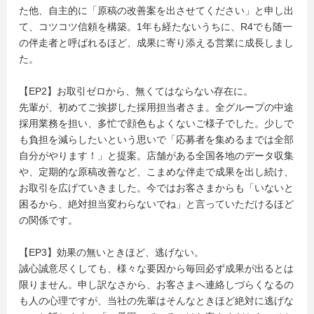
た他、自主的に「原稿の改善案を出させてください」と申し出
て、コツコツ信頼を構築。1年も経たないうちに、R4でも随一
の伴走者と呼ばれるほど、成果に寄り添える営業に成長しまし
た。
【EP2】お取引ゼロから、無くてはならない存在に。
先輩が、初めてご挨拶した採用担当者さま。全グループの中途
採用業務を担い、多忙で顔色もよくないご様子でした。少しで
も負担を減らしたいという思いで「応募者を集めるまでは全部
自分がやります！」と提案。店舗がある全国各地のデータ収集
や、定期的な原稿改善など、こまめな伴走で成果を出し続け、
お取引を広げていきました。今ではお客さまからも「いないと
困るから、絶対担当変わらないでね」と言っていただけるほど
の関係です。
【EP3】効果の無いときほど、逃げない。
誠心誠意尽くしても、様々な要因から毎回必ず成果が出るとは
限りません。申し訳なさから、お客さまへ連絡しづらくなるの
も人の心理ですが、当社の先輩はそんなときほど絶対に逃げな