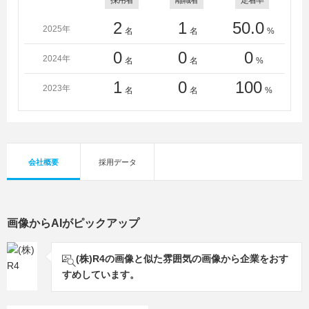
採用者
離職者
定着率
2
1
50.0
2025年
名
名
%
0
0
0
2024年
名
名
%
1
0
100
2023年
名
名
%
会社概要
採用データ
画像からAIがピックアップ
(株)R4の画像と似た雰囲気の画像から企業をおす
すめしています。