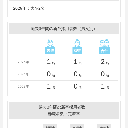
学、日本福祉大学、福岡女子大学、名城大学、立命館大
2025年：大卒2名
学、龍谷大学、早稲田大学
過去3年間の新卒採用者数（男女別）
1
1
2
2025年
名
名
名
0
0
0
2024年
名
名
名
1
0
1
2023年
名
名
名
過去3年間の新卒採用者数・
離職者数・定着率