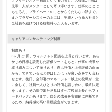
ブラザーシスター制度という名のもと、入社後1年間は
先輩一人がメンターとして寄り添います。仕事のことは
もちろん、プライベートのことからくだらない話まで。
またブラザーシスターの上には、里親という新入社員と
全社員を結びつける役割持った人もいます。
キャリアコンサルティング制度
制度あり
3ヶ月に1回、ウィルチャレ面談を上長と行います。あら
かじめ目標を設定した評価シートをもとに仕事の成果や
取り組みについて振り返り、自己評価と上長評価の両面
から、できている点と伸ばしたほうが良い点をすり合わ
せます。後日、全部署のマネージャー以上の役職が一堂
に会して、社員一人ひとりの評価を話し合い、最終決定
をします。その場で出た意見はすべて後日上長からフィ
ードバックがあります。自分の成長を客観的に判断でき
るため、納得感の高い目標設定ができます。