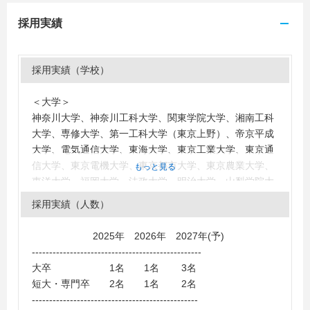
採用実績
採用実績（学校）
＜大学＞
神奈川大学、神奈川工科大学、関東学院大学、湘南工科
大学、専修大学、第一工科大学（東京上野）、帝京平成
大学、電気通信大学、東海大学、東京工業大学、東京通
信大学、東京電機大学、東京都市大学、東京農業大学、
もっと見る
東洋大学、福岡大学、法政大学、明治大学、山梨学院大
学、立正大学
採用実績（人数）
＜短大・高専・専門学校＞
日本工学院専門学校、日本工学院八王子専門学校、情報
2025年 2026年 2027年(予)
科学専門学校、京都コンピュータ学院京都駅前校、専門
-------------------------------------------------
学校国際理工カレッジ、湘央生命科学技術専門学校、東
大卒 1名 1名 3名
京工業高等専門学校、日本電子専門学校、大原ビジネス
短大・専門卒 2名 1名 2名
公務員専門学校津田沼校、大原簿記情報ビジネス医療専
------------------------------------------------
門学校松本校