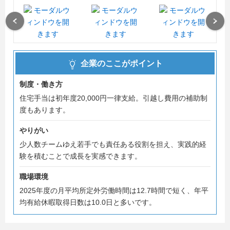
ん、これから技術を身につけたい方も歓迎しています。
Previous
Next
入社後はOJT研修を通じて、先輩社員が一人ひとりの成長
をサポート。実際の開発業務を経験しながら、エンジニア
として成長できる環境を整えています。
企業のここがポイント
「ものづくりが好き」「新しい技術に挑戦したい」そんな
制度・働き方
想いを持つ方とお会いできることを楽しみにしています。
住宅手当は初年度20,000円一律支給。引越し費用の補助制
度もあります。
まずは会社説明会で、当社の雰囲気を感じてください。
やりがい
＃夏採用 ＃内々定まで最短2週間
少人数チームゆえ若手でも責任ある役割を担え、実践的経
験を積むことで成長を実感できます。
職場環境
2025年度の月平均所定外労働時間は12.7時間で短く、年平
均有給休暇取得日数は10.0日と多いです。