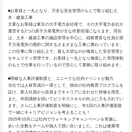
■お客様と一丸となり、万全な安全管理のもとで取り組む土
木・建築工事
主要なお客様は東京の大手電力会社様で、その大手電力会社が
運営する2つの原子力発電所が主な作業現場になります。現在
は、土木・建築工事の施設管理を中心に、経験豊富な社員が原
子力発電所の廃炉に関するさまざまな工事に携わっています。
この仕事に取り組む上で、最も大切なのが徹底した安全管理と
セキュリティ管理です。お客様と一丸となり徹底した管理体制
のもとで仕事を行っているので安心して業務に取り組めます。
■明確な人事評価制度と、ユニークな社内イベントが魅力
当社では人材育成の一環として、独自の社内教育プログラムを
設け、新入社員から役員までキャリアに合わせた研修を用意。
また、外部講師を招いてビジネススキルの向上に力を入れてい
ます。さらに人事評価制度を明確にし、年1回の人事評価面接
で一緒にキャリアビジョンを考えることも！
2025年10月には社内でウォーキングキャンペーンを実施し、
歩いた歩数をチームや個人で競い合いました。これは健康増