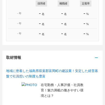
採用者
離職者
定着率
-
-
-
-
年
名
名
%
-
-
-
-
年
名
名
%
-
-
-
-
年
名
名
%
取材情報
地域に密着した福島県双葉郡富岡町の建設業！安定した経営基
盤で社員想いの制度も豊富
在宅勤務・人事評価・社員教
育！魅力満載の働きやすい環
境とは？