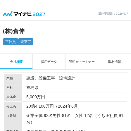
最終更新日：2026/7/7
(株)倉伸
正社員
既卒可
会社概要
採用データ
説明会・セミナー
取材情報
建設
設備工事・設備設計
業種
福島県
本社
5,000万円
資本金
20億4,100万円（2024年6月）
売上高
企業全体 92名男性 81名 女性 12名（うち正社員 91
従業員
名）