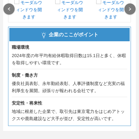
開催予定での日程が難しい場合は個別応相談いたしますの
で、お気軽にご連絡下さい。
Previous
Next
皆様からのエントリー・ご連絡お待ちしております。
＃内々定まで最短2週間
企業のここがポイント
職場環境
2024年度の年平均有給休暇取得日数は15.1日と多く、休暇
を取得しやすい環境です。
制度・働き方
優良社員表彰、永年勤続表彰、人事評価制度など充実の福
利厚生を展開。頑張りが報われる会社です。
安定性・将来性
地域に根差した企業で、取引先は東京電力をはじめアトッ
クスや鹿島建設など大手が並び、安定性が高いです。