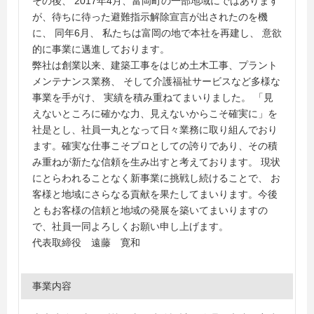
その後、 2017年4月、富岡町の一部地域にではあります
が、待ちに待った避難指示解除宣言が出されたのを機
に、 同年6月、 私たちは富岡の地で本社を再建し、 意欲
的に事業に邁進しております。
弊社は創業以来、建築工事をはじめ土木工事、プラント
メンテナンス業務、 そして介護福祉サービスなど多様な
事業を手がけ、 実績を積み重ねてまいりました。 「見
えないところに確かな力、見えないからこそ確実に」を
社是とし、社員一丸となって日々業務に取り組んでおり
ます。確実な仕事こそプロとしての誇りであり、その積
み重ねが新たな信頼を生み出すと考えております。 現状
にとらわれることなく新事業に挑戦し続けることで、 お
客様と地域にさらなる貢献を果たしてまいります。今後
ともお客様の信頼と地域の発展を築いてまいりますの
で、社員一同よろしくお願い申し上げます。
代表取締役 遠藤 寛和
事業内容