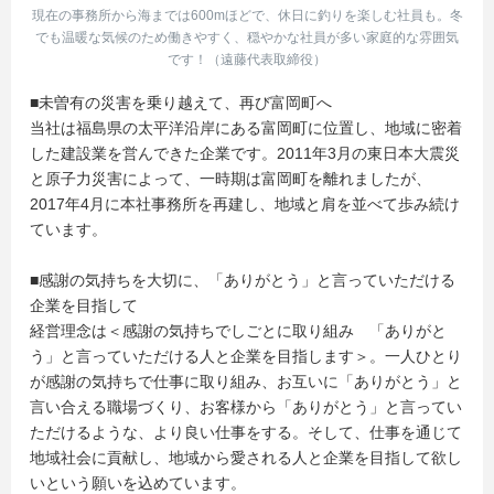
現在の事務所から海までは600mほどで、休日に釣りを楽しむ社員も。冬
でも温暖な気候のため働きやすく、穏やかな社員が多い家庭的な雰囲気
です！（遠藤代表取締役）
■未曽有の災害を乗り越えて、再び富岡町へ
当社は福島県の太平洋沿岸にある富岡町に位置し、地域に密着
した建設業を営んできた企業です。2011年3月の東日本大震災
と原子力災害によって、一時期は富岡町を離れましたが、
2017年4月に本社事務所を再建し、地域と肩を並べて歩み続け
ています。
■感謝の気持ちを大切に、「ありがとう」と言っていただける
企業を目指して
経営理念は＜感謝の気持ちでしごとに取り組み 「ありがと
う」と言っていただける人と企業を目指します＞。一人ひとり
が感謝の気持ちで仕事に取り組み、お互いに「ありがとう」と
言い合える職場づくり、お客様から「ありがとう」と言ってい
ただけるような、より良い仕事をする。そして、仕事を通じて
地域社会に貢献し、地域から愛される人と企業を目指して欲し
いという願いを込めています。