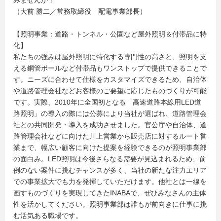
みませんか！
（大前 勝二／常務取締役 配電事業部長）
【照明事業：道路・トンネル・公園など屋外照明＆付帯品に特
化】
私たちの強みは屋外照明に特化する専門性の高さと、照明を支
える鋼管ポールなど付帯品もワンストップで提供できることで
す。ニーズに合わせて仕様をカスタマイズできるため、自治体
や道路管理会社などお客様のご要望に応じたものづくりが可能
です。実際、2010年に全国初となる「高速道路本線用LED道
路照明」の導入の際には公募により当社が選ばれ、道路管理会
社との共同開発・導入を成功させました。官公庁や自治体、道
路管理会社などに向けた川上営業から販売店に対するルート営
業まで、幅広い顧客に向けた提案を経験できるのが照明事業部
の面白み。LED照明は今後さらなる需要が見込まれるため、前
例のない案件に挑むチャンスが多く、当社の新たな注力エリア
での事業拡大でも力を発揮していただけます。他社とは一線を
画すものづくりを実現してきたINABAで、ぜひみなさんの主体
性を活かしてください。照明事業部は誰もが前向きに仕事に挑
む活気ある職場です。