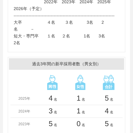
2022年 2023年 2024年 2025年
泉女子大学、摂南大学、創価大学、千葉商科大学、中央
2026年（予定）
大学、帝京大学、帝塚山大学、東京経済大学、東京理科
--------------------------------------------------------------------
大学、同志社大学、東洋大学、奈良学園大学、日本大
大卒 ４名 ３名 3名 2
学、梅花女子大学、阪南大学、佛教大学、武蔵野大学、
名 －
明治大学、桃山学院大学、立正大学、立命館大学、立命
短大・専門卒 １名 ２名 1名 3名
館アジア太平洋大学、龍谷大学、和歌山大学
2名
＜短大・高専・専門学校＞
関西女子短期大学、近畿コンピュータ電子専門学校、近
畿職業能力開発大学校（専門課程）、群馬県立農林大学
過去3年間の新卒採用者数（男女別）
校、専門学校大阪ビジネス・アカデミー、大阪女学院短
期大学、東京電子専門学校、日本工学院専門学校、武庫
川女子大学短期大学部
4
1
5
2025年
名
名
名
3
1
4
2024年
名
名
名
5
0
5
2023年
名
名
名