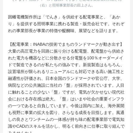
（右）と照明事業部長の田上さん。
因幡電機製作所は「でんき」を供給する配電事業と、「あか
り」を提供する照明事業に携わる製造・販売会社です。それぞ
れの事業部長が事業の特徴や醍醐味、展望などを語ります。
【配電事業：INABAの技術でまちのランドマークが動き出す】
大量の高圧電力を回路に振り分ける配電盤、配電盤から供給さ
れた電力を機器などに分散させる分電盤を100％オーダーメイ
ドで製造できるのが私たちの強みです。新規製造はもちろん、
設置場所が限られるリニューアルにも対応できる高い施工性と
融通性が評価され、日本全国のランドマークや官公庁、大学、
病院などの公共施設に当社の「盤」が採用されています。人目
に触れることの少ない「盤」ですが、電気が欠かせない現代社
会における存在感は絶大。「盤」はいまや社会の重要インフラ
の一つであると自負しています。今後は国内に加え、海外展開
も視野に事業の拡大を図り、さらなる成長を目指します。風通
しの良さとワンチームの一体感が持ち味の配電事業部で電気知
識やCADのスキルを活かし、明るく前向きに仕事に取り組んで