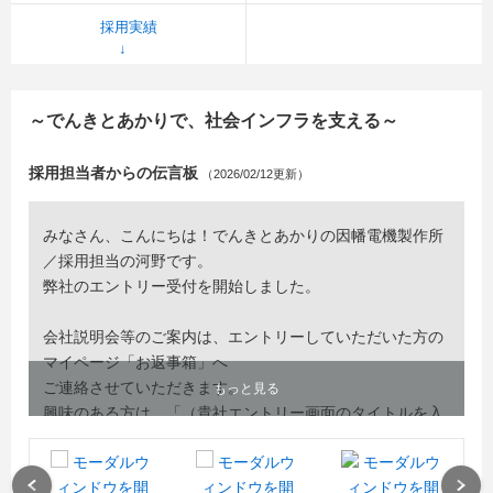
採用実績
～でんきとあかりで、社会インフラを支える～
採用担当者からの伝言板
（2026/02/12更新）
みなさん、こんにちは！でんきとあかりの因幡電機製作所
／採用担当の河野です。
弊社のエントリー受付を開始しました。
会社説明会等のご案内は、エントリーしていただいた方の
マイページ「お返事箱」へ
ご連絡させていただきます。
もっと見る
興味のある方は、「（貴社エントリー画面のタイトルを入
力）」よりエントリーをお願いします！
Previous
Next