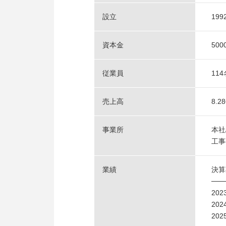
設立
19
資本金
50
従業員
114
売上高
8.2
事業所
本社
工事
業績
決
──
20
20
20