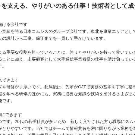
ラを支える、やりがいのある仕事！技術者として成
働ける会社です
い実績を誇る日本コムシスのグループ会社です。東北を事業エリアとし
ラの設計から工事、保守までを一貫して手がけています。
える重要な役割を担っていることに、誇りとやりがいを持って働いてい
ることに加え、主要顧客として大手通信事業者様の仕事を請け負ってい
す。
長できます
プや研修が手厚いです。配属後は、先輩がOJTで実務の基本を丁寧に指
礎を学べる研修のほかにも、実務に必要な知識や技術を磨けるさまざま
能です。
切にできます
つです。20代の若手社員が多いため、新しく入社された方も職場にスム
がとりやすいです。当社ではチームで情報共有を密に図りながら業務を