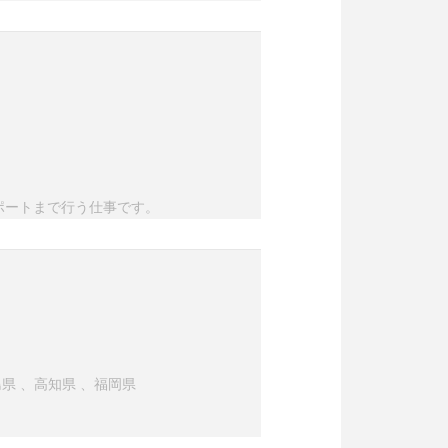
ポートまで行う仕事です。
島県
、
高知県
、
福岡県