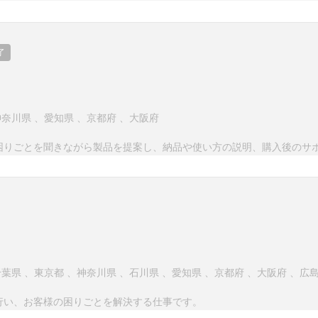
了
神奈川県
、
愛知県
、
京都府
、
大阪府
困りごとを聞きながら製品を提案し、納品や使い方の説明、購入後のサ
千葉県
、
東京都
、
神奈川県
、
石川県
、
愛知県
、
京都府
、
大阪府
、
広
行い、お客様の困りごとを解決する仕事です。