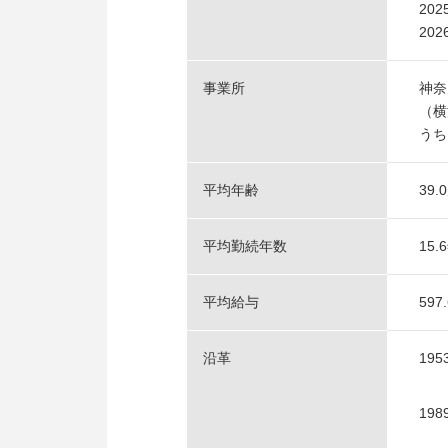
20
20
事業所
神奈
（横
うち
平均年齢
39
平均勤続年数
15
平均給与
59
沿革
19
19