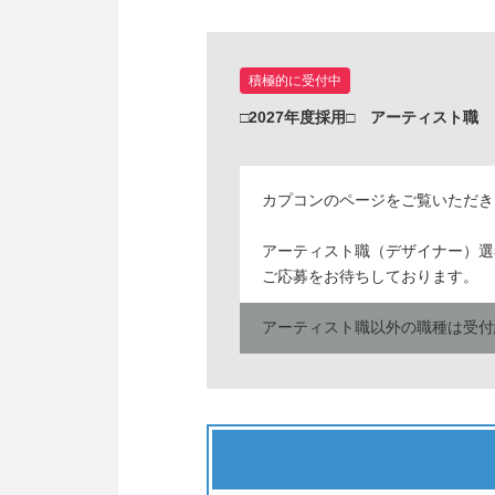
積極的に受付中
□2027年度採用□ アーティスト職
カプコンのページをご覧いただき
アーティスト職（デザイナー）選
ご応募をお待ちしております。
アーティスト職以外の職種は受付
エントリーいただいた方にはマイ
選考などのご案内もマイページよ
まずはエントリーをお願い致しま