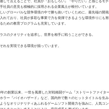
通して言えることで、社員が『おもしろい』『やりたい』と感じるモチ
手社員の意見も積極的に採用される企業風土が根付いています。
しいグローバルな競争環境の中で勝ち抜いていくために、最先端の開発
入れており、社員が多彩な事業で力を発揮できるような環境作りにも努
るための教育プログラムも充実しています。
ラスのクオリティを追求し、世界を相手に戦うことができる。
それを実現できる環境が揃っています。
83年の創業以来、一世を風靡した対戦格闘ゲーム『ストリートファイター
ホラー『バイオハザード』など、国内外で数々のヒットタイトルを生み
ようなオリジナリティあふれるゲームソフト開発力を強みに、人気コン