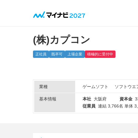
(株)カプコン
正社員
既卒可
上場企業
積極的に受付中
業種
ゲームソフト
ソフトウエ
基本情報
本社
大阪府
資本金
従業員
連結 3,766名 単体 3