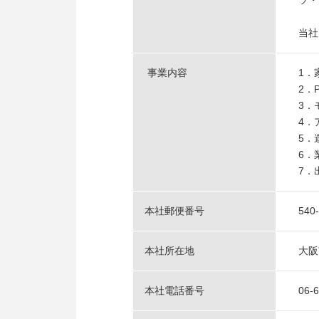
ツ・
当社
事業内容
1．
2．
3．
4．
5．
6．
7．
本社郵便番号
540
本社所在地
大阪
本社電話番号
06-