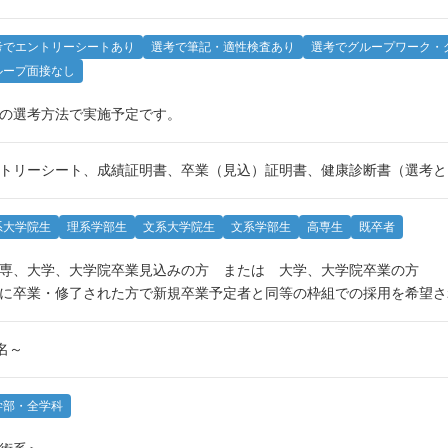
考でエントリーシートあり
選考で筆記・適性検査あり
選考でグループワーク・
ループ面接なし
の選考方法で実施予定です。
トリーシート、成績証明書、卒業（見込）証明書、健康診断書（選考と
系大学院生
理系学部生
文系大学院生
文系学部生
高専生
既卒者
専、大学、大学院卒業見込みの方 または 大学、大学院卒業の方
に卒業・修了された方で新規卒業予定者と同等の枠組での採用を希望さ
1名～
学部・全学科