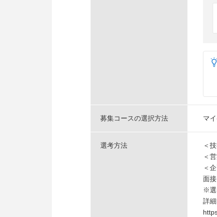
募集コースの選択方法
マイ
選考方法
＜技
＜営
＜企
面接
※選
詳細
http