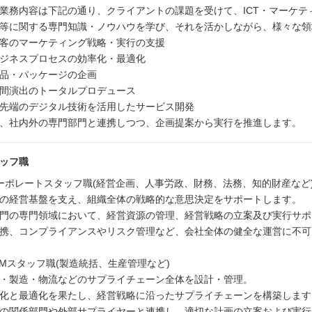
業務内容は下記の通り、クライアントの課題を受けて、ICT・マーケテ
等に関する専門知識・ノウハウを学び、それを活かしながら、様々な領
客のマーケティング戦略・実行の支援
ジネスプロセスの効率化・最適化
品・パッケージの企画
間演出のトータルプロデュース
先端のデジタル技術を活用したサービス開発
、社内外の専門部門と連携しつつ、企画提案から実行を推進します。
ッフ職
ーポレートスタッフ職(経営企画、人事労政、財務、法務、知的財産など
の経営基盤を支え、組織全体の戦略的な意思決定をサポートします。
門の専門領域において、経営資源の管理、経営戦略の立案及び実行サポ
携、コンプライアンスやリスク管理など、会社全体の健全な運営に不可
CMスタッフ職(製造統括、生産管理など)
・製造・物流などのサプライチェーン全体を設計・管理。
化と最適化を果たし、経営戦略に沿ったサプライチェーンを構築します
の関係部門や外部サプライヤーと連携し、適切な計画の立案および実行