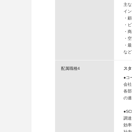
主な
イン
・顧
・ビ
・商
・空
・最
など
配属職種4
スタ
●コ
会社
各部
の連
●S
調達
効率
社内