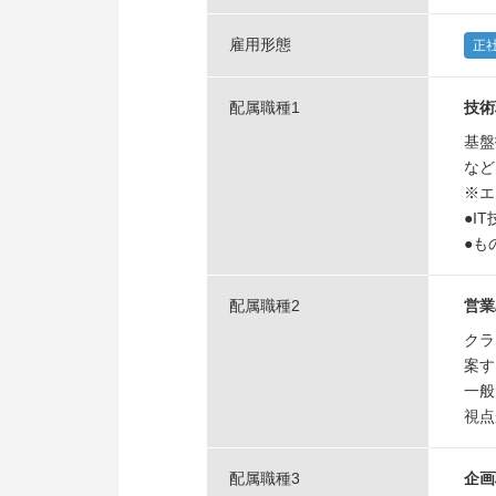
雇用形態
正
配属職種1
技術
基盤
など
※エ
●I
●も
配属職種2
営業
クラ
案す
一般
視点
配属職種3
企画