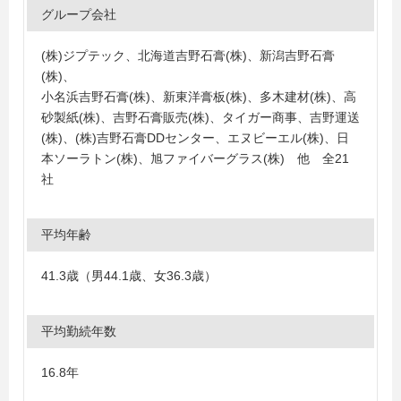
グループ会社
(株)ジプテック、北海道吉野石膏(株)、新潟吉野石膏
(株)、
小名浜吉野石膏(株)、新東洋膏板(株)、多木建材(株)、高
砂製紙(株)、吉野石膏販売(株)、タイガー商事、吉野運送
(株)、(株)吉野石膏DDセンター、エヌビーエル(株)、日
本ソーラトン(株)、旭ファイバーグラス(株) 他 全21
社
平均年齢
41.3歳（男44.1歳、女36.3歳）
平均勤続年数
16.8年