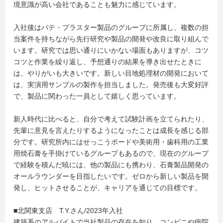
境意識が高い会社であることも魅力に感じています。
入社後はパテ・プラスター製品のグループに所属し、複数の担
当案件を持ちながら先行研究や製品の開発や改良に取り組んで
います。研究では思い通りにいかない場面もありますが、コツ
コツと作業を繰り返し、予想通りの結果を導き出せたときに
は、やりがいも大きいです。新しい目地処理材の開発において
は、実演用サンプルの製作を担当しました。発売後も大変好評
で、製品に関わった一員として嬉しく思っています。
新人時代に比べると、自分で考えて試験計画を立てられたり、
先輩に意見を言えたりするようになったことは成長を感じる部
分です。研究所内にはせっこうボードや美術用・歯科用の工業
用焼石膏を手掛けているグループもあるので、現在のグループ
で経験を積んだ暁には、他の製品にも携わり、石膏製品開発の
オールラウンダーを目指したいです。ゼロから新しい製品を開
発し、ヒットさせることが、キャリアを通じての目標です。
■北関東支店 T.Y.さん/2023年入社
建築系のアルバイトで当社製品の存在を知り、コンビニや病院