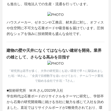
も進出し、現地法人での生産・流通を行っています。
ハウスメーカー、ゼネコンや工務店、材木店に対し、オフィス
や住空間に不可欠な石膏ボードや吸音板を届けています。圧倒
的なシェアを強みに技術開発も盛んな会社です。
建物の壁や天井になくてはならない建材を開発。業界
の雄として、さらなる高みを目指す
「研究所は若手が多く、大学の研究室にも近い環境で早々に馴染めまし
た/右・Mさん」「全員で目標数字を追いかけており、チームワーク重視
で励める会社です/左・Tさん」
■技術研究所 M.R.さん/2023年入社
学生時代は石膏ボードのリサイクルをテーマに研究し、学部卒
から石膏の研究開発職に就ける当社に魅力を感じて入社を決め
ました。直近ではリサイクルボードが2種発売されており、環