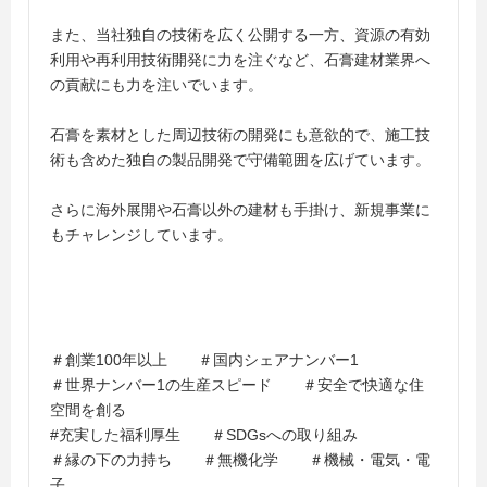
また、当社独自の技術を広く公開する一方、資源の有効
利用や再利用技術開発に力を注ぐなど、石膏建材業界へ
の貢献にも力を注いでいます。
石膏を素材とした周辺技術の開発にも意欲的で、施工技
術も含めた独自の製品開発で守備範囲を広げています。
さらに海外展開や石膏以外の建材も手掛け、新規事業に
もチャレンジしています。
＃創業100年以上 ＃国内シェアナンバー1
＃世界ナンバー1の生産スピード ＃安全で快適な住
空間を創る
#充実した福利厚生 ＃SDGsへの取り組み
＃縁の下の力持ち ＃無機化学 ＃機械・電気・電
子