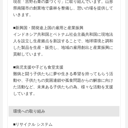
現在「吉野石膏の森づくり」に取り組んでいます。山形
県南陽市の創業地で森林を整備し、憩いの場を提供して
いきます。
■新興国・開発途上国の雇用と産業振興
インドネシア共和国とベトナム社会主義共和国に現地法
人を設立し生産拠点を新設することで、地球環境と調和
した製品を生産・販売し、地域の雇用創出と産業振興に
貢献しています。
■病児支援や子ども食堂支援
難病と闘う子供たちに夢や生きる希望を持ってもらう活
動や、子供たちの貧困連鎖や孤食問題からの解放に向け
た活動など、未来ある子供たちの為、様々な活動を支援
しています。
環境への取り組み
■リサイクル システム