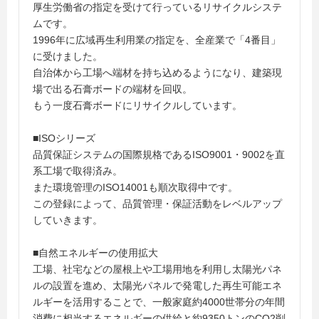
厚生労働省の指定を受けて行っているリサイクルシステ
ムです。
1996年に広域再生利用業の指定を、全産業で「4番目」
に受けました。
自治体から工場へ端材を持ち込めるようになり、建築現
場で出る石膏ボードの端材を回収。
もう一度石膏ボードにリサイクルしています。
■ISOシリーズ
品質保証システムの国際規格であるISO9001・9002を直
系工場で取得済み。
また環境管理のISO14001も順次取得中です。
この登録によって、品質管理・保証活動をレベルアップ
していきます。
■自然エネルギーの使用拡大
工場、社宅などの屋根上や工場用地を利用し太陽光パネ
ルの設置を進め、太陽光パネルで発電した再生可能エネ
ルギーを活用することで、一般家庭約4000世帯分の年間
消費に相当するエネルギーの供給と約9350トンのCO2削