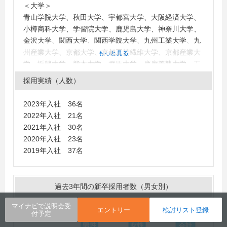
＜大学＞
青山学院大学、秋田大学、宇都宮大学、大阪経済大学、
小樽商科大学、学習院大学、鹿児島大学、神奈川大学、
金沢大学、関西大学、関西学院大学、九州工業大学、九
州産業大学、京都大学、京都工芸繊維大学、京都産業大
もっと見る
学、近畿大学、熊本大学、群馬大学、慶應義塾大学、工
学院大学、高知工科大学、甲南大学、神戸大学、国士舘
採用実績（人数）
大学、駒澤大学、埼玉大学、佐賀大学、静岡大学、芝浦
工業大学、信州大学、成城大学、専修大学、高千穂大
2023年入社 36名
学、玉川大学、千葉大学、千葉工業大学、中央大学、帝
2022年入社 21名
京科学大学（東京）、東海大学、東京大学、東京経済大
2021年入社 30名
学、東京工科大学、東京工業大学、東京電機大学、東京
2020年入社 23名
都市大学、東京農工大学、東京理科大学、同志社大学、
2019年入社 37名
東北大学、東北学院大学、東洋大学、獨協大学、富山大
学、長岡技術科学大学、名古屋学院大学、名古屋工業大
学、新潟大学、日本大学、阪南大学、広島修道大学、福
過去3年間の新卒採用者数（男女別）
岡大学、福島大学、佛教大学、法政大学、北海道大学、
宮崎大学、武蔵大学、武蔵野大学、室蘭工業大学、明治
マイナビで説明会受
エントリー
検討リスト登録
付予定
大学、明治学院大学、桃山学院大学、山形大学、横浜国