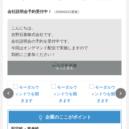
会社説明会予約受付中！
（2026/02/12更新）
こんにちは。
吉野石膏株式会社です。
会社説明会の予約を受付中です。
今回はオンデマンド配信で実施しますので
気軽にご参加ください！
もっと見る
Previous
Next
企業のここがポイント
安定性・将来性