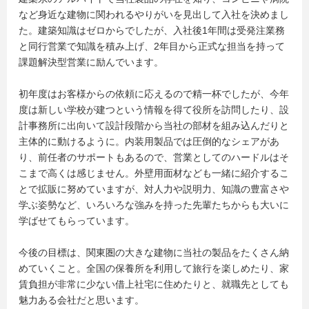
など身近な建物に関われるやりがいを見出して入社を決めまし
た。建築知識はゼロからでしたが、入社後1年間は受発注業務
と同行営業で知識を積み上げ、2年目から正式な担当を持って
課題解決型営業に励んでいます。
初年度はお客様からの依頼に応えるので精一杯でしたが、今年
度は新しい学校が建つという情報を得て役所を訪問したり、設
計事務所に出向いて設計段階から当社の部材を組み込んだりと
主体的に動けるように。内装用製品では圧倒的なシェアがあ
り、前任者のサポートもあるので、営業としてのハードルはそ
こまで高くは感じません。外壁用面材なども一緒に紹介するこ
とで拡販に努めていますが、対人力や説明力、知識の豊富さや
学ぶ姿勢など、いろいろな強みを持った先輩たちからも大いに
学ばせてもらっています。
今後の目標は、関東圏の大きな建物に当社の製品をたくさん納
めていくこと。全国の保養所を利用して旅行を楽しめたり、家
賃負担が非常に少ない借上社宅に住めたりと、就職先としても
魅力ある会社だと思います。