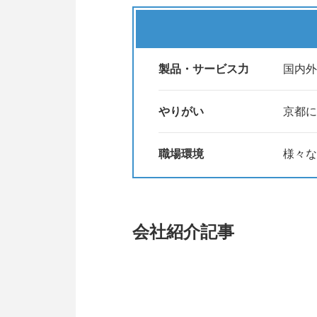
みなさまのご応募、お待ちしてお
製品・サービス力
国内外
※選考へのご応募には、会社説明
７月以降の説明会開催は、未定
やりがい
京都に
職場環境
様々な
会社紹介記事