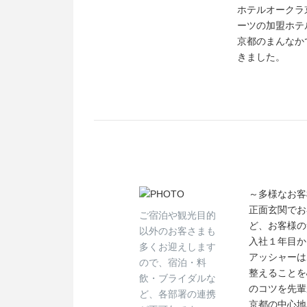
ホテルオークラ
ーツの加盟ホテ
京都のまんなか
きました。
～多様なお客
正面玄関でお
ご宿泊や観光目的
ど、お客様の
以外のお客さまも
入社１年目か
多くお迎えします
アッシャーは
ので、宿泊・料
整えることを
飲・ブライダルな
のコツを先輩
ど、各部署の連携
京都の中心地