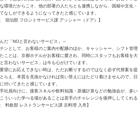
な環境だからこそ、他の部署の人たちとも連携しながら、国籍や文化・
てなしができるようになってきたと感じています。
入社 宿泊部 フロントサービス課 アッシャー（ドア）】
んだ「NOと言わないサービス」～
テンとして、お客様のご案内や配膳のほか、キャッシャー、シフト管理
たことは、京都ホテルがお客様に愛され、同時にスタッフもお客様を大
と言わないサービス」は今も心がけています。
要望にお応えできない時は、ただお断りするのではなく必ず代替案を提
とらえ、本質を見抜かなければ良い答えにはたどり着けませんので、日
に付いてきたと感じています。
手社員向けに、接客スキルや飲料知識・原価計算などの勉強会が、多い
こういった学べる場があることは若手のチャレンジを後押ししてくれる
入社 料飲部 レストランサービス課 京料理 入舟】