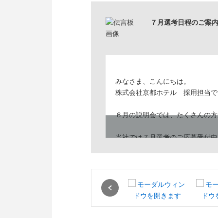
７月選考日程のご案内
みなさま、こんにちは。
株式会社京都ホテル 採用担当で
６月の説明会では、たくさんの方
当社では７月選考のご応募受付中
過去開催の会社説明会（学内・合
【７月採用選考日程】
Previous
書類選考（エントリーシート提出
適性検査・人事面接 ：７月９日
最終面接（役員面接）：７月２２