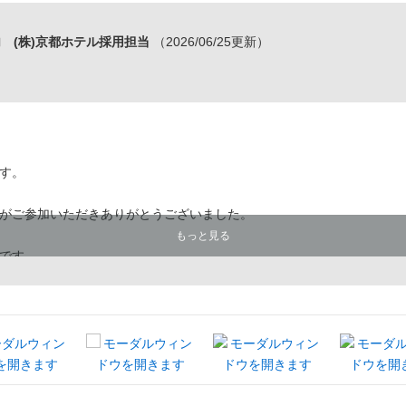
 (株)京都ホテル採用担当
（2026/06/25更新）
す。
がご参加いただきありがとうございました。
もっと見る
です。
同企業説明会含む）にご参加いただいた方もご応募いただけます。
）：７月１日（水）締切
（木）予定
日（水）予定