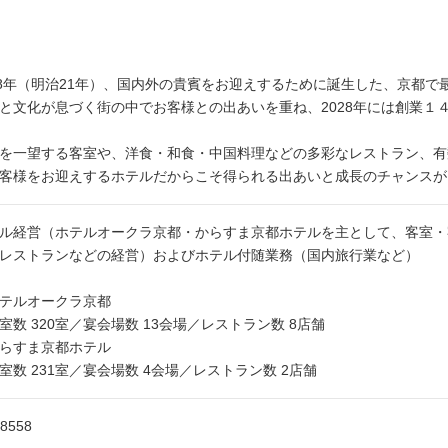
88年（明治21年）、国内外の貴賓をお迎えするために誕生した、京都
と文化が息づく街の中でお客様との出あいを重ね、2028年には創業１
を一望する客室や、洋食・和食・中国料理などの多彩なレストラン、有
客様をお迎えするホテルだからこそ得られる出あいと成長のチャンスが
ル経営（ホテルオークラ京都・からすま京都ホテルを主として、客室・
レストランなどの経営）およびホテル付随業務（国内旅行業など）
テルオークラ京都
数 320室／宴会場数 13会場／レストラン数 8店舗
らすま京都ホテル
数 231室／宴会場数 4会場／レストラン数 2店舗
-8558