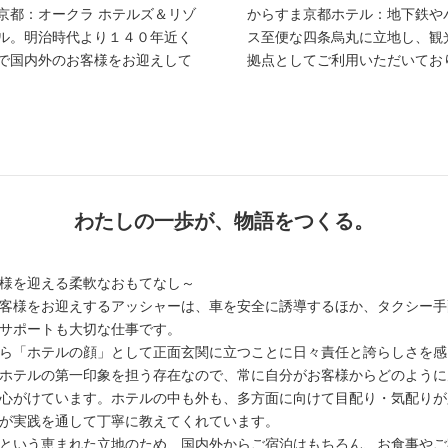
京都：オークラ ホテルズ＆リゾ
からすま京都ホテル：地下鉄や
ル。明治時代より１４０年近く
ス至便な四条烏丸に立地し、観
で国内外のお客様をお迎えして
拠点としてご利用いただいてお
わたしの一歩が、物語をつくる。
様を迎える柔軟なおもてなし～
客様をお迎えするアッシャーは、車を安全に誘導するほか、タクシー手
サポートも大切な仕事です。
ら「ホテルの顔」として正面玄関に立つことに日々責任と誇らしさを感
ホテルの第一印象を担う存在なので、常に自分がお客様からどのように
心がけています。ホテルの中も外も、多方面に向けて目配り・気配りが
が実践を通して丁寧に教えてくれています。
という恵まれた立地のため、国内外からご宿泊はもちろん、お食事やご