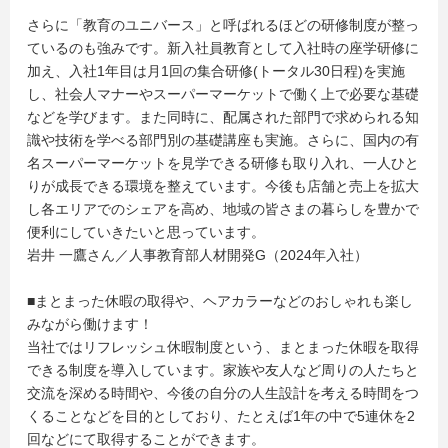
さらに「教育のユニバース」と呼ばれるほどの研修制度が整っ
ているのも強みです。新入社員教育として入社時の座学研修に
加え、入社1年目は月1回の集合研修(トータル30日程)を実施
し、社会人マナーやスーパーマーケットで働く上で必要な基礎
などを学びます。また同時に、配属された部門で求められる知
識や技術を学べる部門別の基礎講座も実施。さらに、国内の有
名スーパーマーケットを見学できる研修も取り入れ、一人ひと
りが成長できる環境を整えています。今後も店舗と売上を拡大
し各エリアでのシェアを高め、地域の皆さまの暮らしを豊かで
便利にしていきたいと思っています。
岩井 一鷹さん／人事教育部人材開発G（2024年入社）
■まとまった休暇の取得や、ヘアカラーなどのおしゃれも楽し
みながら働けます！
当社ではリフレッシュ休暇制度という、まとまった休暇を取得
できる制度を導入しています。家族や友人など周りの人たちと
交流を深める時間や、今後の自分の人生設計を考える時間をつ
くることなどを目的としており、たとえば1年の中で5連休を2
回などにて取得することができます。