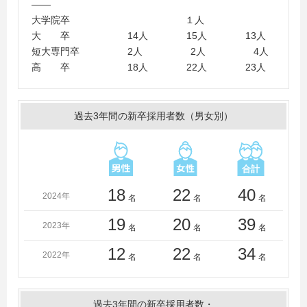
――
大学、都留文科大学、帝京大学、東海大学、東京経済大
大学院卒 １人
学、東京国際大学、東京情報大学、東京都市大学、東京
大 卒 14人 15人 13人
農業大学、東京理科大学、東北大学、東北学院大学、東
短大専門卒 2人 2人 4人
北公益文科大学、東北工業大学、東北福祉大学、東洋大
高 卒 18人 22人 23人
学、新潟大学、日本大学、ノースアジア大学、函館大
学、八戸学院大学、八戸工業大学、一橋大学、弘前学院
大学、福島大学、法政大学、北海道大学、北海道教育大
過去3年間の新卒採用者数（男女別）
学、宮城大学、明治大学、明治学院大学、盛岡大学、山
形大学、山梨学院大学、横浜国立大学、横浜市立大学、
立教大学、立正大学、立命館大学、流通経済大学（茨
城）、早稲田大学
＜短大・高専・専門学校＞
18
22
40
2024年
名
名
名
青森明の星短期大学、青森中央短期大学、岩手県立大学
宮古短期大学部、岩手県立大学盛岡短期大学部、上野法
19
20
39
2023年
名
名
名
律ビジネス専門学校、大月短期大学、國學院大學栃木短
期大学、尚絅大学短期大学部、函館大谷短期大学、盛岡
12
22
34
2022年
名
名
名
大学短期大学部、ＭＣＬ盛岡情報ビジネス＆デザイン専
門学校
過去3年間の新卒採用者数・