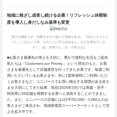
地域に根ざし成長し続ける企業！リフレッシュ休暇制
度を導入し身だしなみ基準も変更
「努力を継続でき、何事かをやり抜いた実績がある」「何かにチャレン
ジし、いざという時、そのことに打ち込める人」などを求めていま
す！」(左：岩井さん、右：小松さん)
■お客さま最優先の考えを大切に、豊かで便利な生活をご提供
私たちは「Customers,our Priority.」という理念のもと、お客
さまを最優先として店舗運営を行ってきた企業です。毎週ご利
用いただいているお客さまや、年に1度帰省時にご利用いただ
くお客さまなど、ユニバースでお買い物をする習慣がある皆さ
まを大切にしてきた結果、現在(2025年3月)では青森・岩手・
秋田県に59店舗を展開する企業へと成長することができまし
た。また、ユニバースの店舗には1日平均2,000～3,000人のお
客さまがご来店され、地域密着型スーパーマーケットとして売
上を拡大中です。