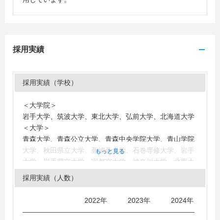
採用実績
採用実績（学校）
＜大学院＞
岩手大学、筑波大学、東北大学、弘前大学、北海道大学
＜大学＞
青森大学、青森公立大学、青森中央学院大学、青山学院
大学、秋田県立大学、亜細亜大学、石巻専修大学、岩手
もっと見る
大学、岩手県立大学、宇都宮大学、神奈川大学、北里大
学、京都精華大学、近畿大学、釧路公立大学、群馬大
採用実績（人数）
学、國學院大學、国士舘大学、駒澤大学、埼玉大学、札
幌大学、尚絅学院大学、上智大学、上武大学、成城大
2022年 2023年 2024年
学、専修大学、仙台大学、創価大学、高崎経済大学、拓
―――――――――――――――――――――――――
殖大学、大東文化大学、千葉商科大学、中央大学、筑波