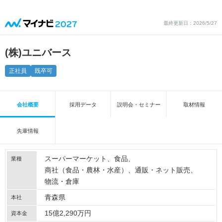
最終更新日：2026/5/27
(株)ユニバース
正社員
既卒可
会社概要
採用データ
説明会・セミナー
取材情報
先輩情報
スーパーマーケット
食品
業種
商社（食品・農林・水産）
通販・ネット販売
物流・倉庫
青森県
本社
15億2,290万円
資本金