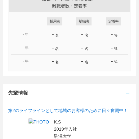
離職者数・定着率
採用者
離職者
定着率
-
-
-
-
年
名
名
%
-
-
-
-
年
名
名
%
-
-
-
-
年
名
名
%
先輩情報
第2のライフラインとして地域のお客様のために日々奮闘中！
K.S
2019年入社
駒澤大学