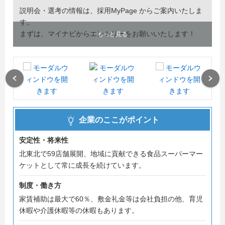
説明会・選考の情報は、採用MyPage からご案内いたしま
す。
まずは、マイナビからエントリーをお願いいたします！
もっと見る
Previous
Next
企業のここがポイント
安定性・将来性
北東北で59店舗展開、地域に貢献できる食品スーパーマー
ケットとして常に成長を続けています。
制度・働き方
家賃補助は最大で60％、敷金礼金等は会社負担の他、育児
休暇や介護休暇等の休暇もあります。