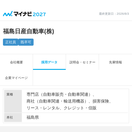
最終更新日：2026/8/3
福島日産自動車(株)
正社員
既卒可
会社概要
採用データ
説明会・セミナー
先輩情報
企業マイページ
専門店（自動車販売・自動車関連）
業種
商社（自動車関連・輸送用機器）
損害保険
リース・レンタル
クレジット・信販
福島県
本社