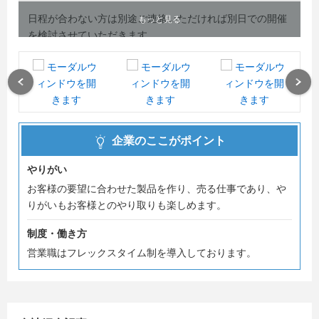
日程が合わない方は別途ご連絡いただければ別日での開催
もっと見る
を検討させていただきます。
saiyou@nkbj.co.jp
＃夏採用実施中
Previous
Next
＃内々定まで最短2週間
＃東京採用強化中
企業のここがポイント
やりがい
お客様の要望に合わせた製品を作り、売る仕事であり、や
りがいもお客様とのやり取りも楽しめます。
制度・働き方
営業職はフレックスタイム制を導入しております。