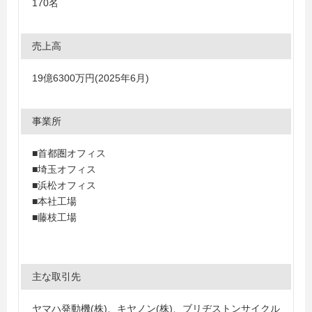
170名
売上高
19億6300万円(2025年6月)
事業所
■首都圏オフィス
■埼玉オフィス
■浜松オフィス
■本社工場
■藤枝工場
主な取引先
ヤマハ発動機(株)、キヤノン(株)、ブリヂストンサイクル