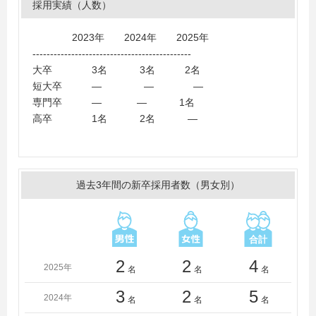
採用実績（人数）
女子大学、佛教大学、東京農業大学、愛知学泉大学、大
正大学
2023年 2024年 2025年
＜短大・高専・専門学校＞
---------------------------------------------
大原簿記情報医療専門学校静岡校、静岡デザイン専門学
大卒 3名 3名 2名
校、専門学校ノアデザインカレッジ、ＨＡＬ大阪
短大卒 ― ― ―
専門卒 ― ― 1名
高卒 1名 2名 ―
過去3年間の新卒採用者数（男女別）
2
2
4
2025年
名
名
名
3
2
5
2024年
名
名
名