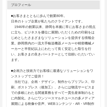
プロフィール
■お客さまとともに歩んで創業80年。
日本のトップ企業が私たちのクライアントです。
1946年の創業以来、静岡を本拠に常にお客さまの視点
に立ち、ビジネスを優位に展開いただくための印刷をは
じめとしたさまざまなソリューションを提供する情報企
業。静岡県内の一流大手輸送機器メーカーや精密機械メ
ーカーと半世紀以上にわたって長く安定した取引を行
い、お客さまの良きパートナーとして信頼いただいてい
ます。
■企画力と技術力でお客様に最適なソリューションをワ
ンストップでご提供！
当社では、企画・デザイン、制作からプリプレス、印
刷、ポストプレス（後加工）、さらには物流サービスま
での多岐にわたる関連業務をすべて一貫生産体制のもと
に内製化。さらにワンソースマルチユースの多メディア
展開による映像や音声、WEBコンテンツ・AR・VR制作