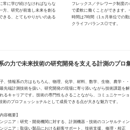
に常に学び続けなければならな
フレックス／テレワーク制度の
一方、研究が前進し未来を創る
で柔軟に働くことができます。
できる、とてもやりがいのある
時間は7時間（1ヵ月単位での
クライフバランス◎です。
系の力で未来技術の研究開発を支える計測のプロ
子、情報系の方はもちろん、物理、化学、材料、数学、生物、農学・・
最先端計測技術を扱い、研究開発の現場に寄り添いながら技術課題を解
れるキャリアです。技術の専門性もさることながら、コミュニケーショ
”技術のプロフェッショナルとして成長できる点が大きな魅力です。
内容概要】
ンジニア：研究・開発機関に対する、計測機器・技術のコンサルティン
ンジニア：取扱い製品における顧客サポート、技術支援、修理・校正