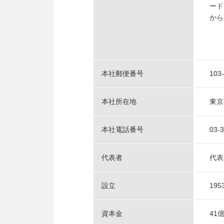
ード
から
本社郵便番号
103
本社所在地
東京
本社電話番号
03-
代表者
代表
設立
19
資本金
41億