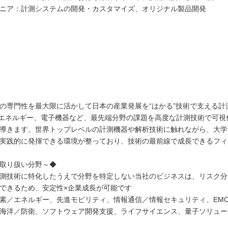
ニア：計測システムの開発・カスタマイズ、オリジナル製品開発
の専門性を最大限に活かして日本の産業発展を“はかる”技術で支える計測
エネルギー、電子機器など、最先端分野の課題を高度な計測技術で可視
導きます。世界トップレベルの計測機器や解析技術に触れながら、大学
実践的に発揮できる環境が整っており、技術の最前線で成長できるフィ
取り扱い分野～◆
測技術に特化したうえで分野を特定しない当社のビジネスは、リスク分
できるため、安定性×企業成長が可能です
素／エネルギー、先進モビリティ、情報通信／情報セキュリティ、EM
海洋／防衛、ソフトウェア開発支援、ライフサイエンス、量子ソリュー