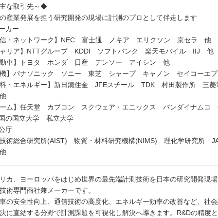
主な取引先～◆
の産業発展を担う研究開発の現場に計測のプロとして伴走します
メーカー
信・ネットワーク】NEC 富士通 ノキア エリクソン 京セラ 他
ャリア】NTTグループ KDDI ソフトバンク 楽天モバイル IIJ 他
動車】トヨタ ホンダ 日産 デンソー アイシン 他
機】パナソニック ソニー 東芝 シャープ キャノン セイコーエプ
料・エネルギー】新日鐵住金 JFEスチール TDK 村田製作所 三
他
ーム】任天堂 カプコン スクウェア・エニックス バンダイナムコ 
全国の国立大学 私立大学
官公庁
技術総合研究所(AIST) 物質・材料研究機構(NIMS) 理化学研究所 
 他
リカ、ヨーロッパをはじめ世界の最先端計測技術を日本の研究開発現場
技術専門商社兼メーカーです。
車の安全性向上、通信技術の高度化、エネルギー効率の改善など、社会
決に直結する分野で計測課題を可視化し解決へ導きます。R&Dの精度