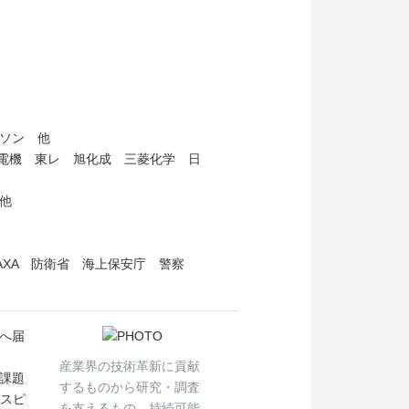
ソン 他
菱電機 東レ 旭化成 三菱化学 日
他
JAXA 防衛省 海上保安庁 警察
へ届
産業界の技術革新に貢献
課題
するものから研究・調査
とスピ
を支えるもの、持続可能