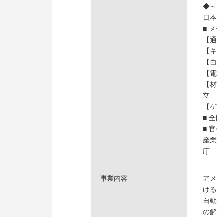
◆～
日本
■ 
【通
【キ
【自
【電
【材
立 
【ゲ
■ 
■ 
産業
庁
事業内容
アメ
ける
自動
の解