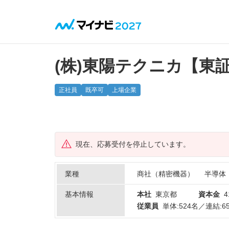
(株)東陽テクニカ【東
正社員
既卒可
上場企業
現在、応募受付を停止しています。
業種
商社（精密機器）
半導体
基本情報
本社
東京都
資本金
4
従業員
単体:524名／連結:6