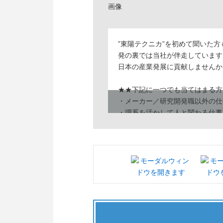
”東陽テクニカ”を初めて聞いた方
発の裏では当社が伴走しています
日本の産業発展に貢献しませんか
★★下記に一つでも当てはまる方
・メーカー／研究開発職以外の仕
・理系を活かして人と関わる仕事
・現在学んでいる分野以外にもチ
・社会貢献＆自己成長できる職場
・テレワーク、フレックスなど働
・社員の雰囲気・風通しの良さも
・語学（英語）力を高めたい
・都心で働きたい