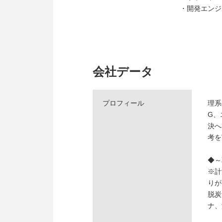
・開発エンジ
会社データ
プロフィール
理系
G、
決へ
考を
◆～
※計
りが
脱炭
ナ、