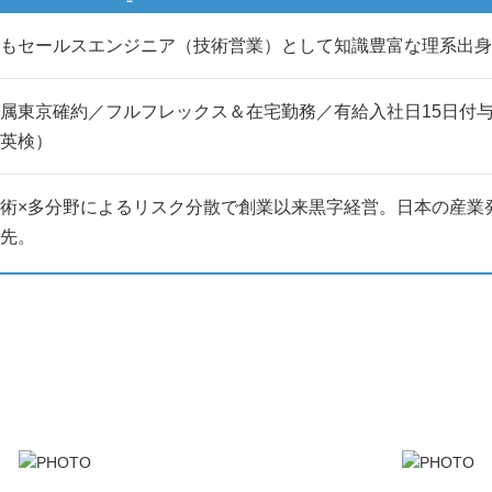
もセールスエンジニア（技術営業）として知識豊富な理系出身
属東京確約／フルフレックス＆在宅勤務／有給入社日15日付与／
r英検）
術×多分野によるリスク分散で創業以来黒字経営。日本の産業
先。