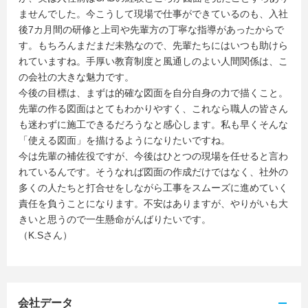
ませんでした。今こうして現場で仕事ができているのも、入社
後7カ月間の研修と上司や先輩方の丁寧な指導があったからで
す。もちろんまだまだ未熟なので、先輩たちにはいつも助けら
れていますね。手厚い教育制度と風通しのよい人間関係は、こ
の会社の大きな魅力です。
今後の目標は、まずは的確な図面を自分自身の力で描くこと。
先輩の作る図面はとてもわかりやすく、これなら職人の皆さん
も迷わずに施工できるだろうなと感心します。私も早くそんな
「使える図面」を描けるようになりたいですね。
今は先輩の補佐役ですが、今後はひとつの現場を任せると言わ
れているんです。そうなれば図面の作成だけではなく、社外の
多くの人たちと打合せをしながら工事をスムーズに進めていく
責任を負うことになります。不安はありますが、やりがいも大
きいと思うので一生懸命がんばりたいです。
（K.Sさん）
会社データ