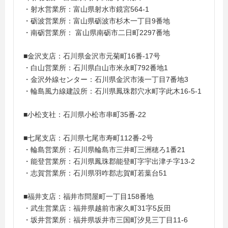
・射水営業所：富山県射水市鏡宮564-1
・砺波営業所：富山県砺波市杉木一丁目9番地
・南砺営業所： 富山県南砺市二日町2297番地
■金沢支店：石川県金沢市元菊町16番-17号
・白山営業所：石川県白山市米永町792番地1
・金沢外線センター：石川県金沢市湊一丁目7番地3
・輪島風力線建設所：石川県鳳珠郡穴水町字此木16-5-1
■小松支社：石川県小松市串町35番-22
■七尾支店：石川県七尾市寿町112番-2号
・輪島営業所：石川県輪島市三井町三洲穂ろ1番21
・能登営業所：石川県鳳珠郡能登町字宇出津チ字13-2
・志賀営業所：石川県羽咋郡志賀町若葉台51
■福井支店：福井市問屋町一丁目158番地
・武生営業店：福井県越前市家久町31字5反田
・坂井営業所：福井県坂井市三国町汐見三丁目11-6