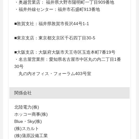
・奥越営業店： 福井県大野市陽明町一丁目909番地
・福井外線センター：福井市石盛町913番地
■敦賀支社：福井県敦賀市長沢44号1-1
■東京支店：東京都文京区千石四丁目30-5
■大阪支店：大阪府大阪市天王寺区玉造本町7番19号
・名古屋営業所：愛知県名古屋市中区丸の内二丁目1番
30号
丸の内オフィス・フォーラム403号室
関係会社
北陸電力(株)
ホッコー商事(株)
Blue・Sky(株)
(株)スカルト
(株)蒲原設備工業