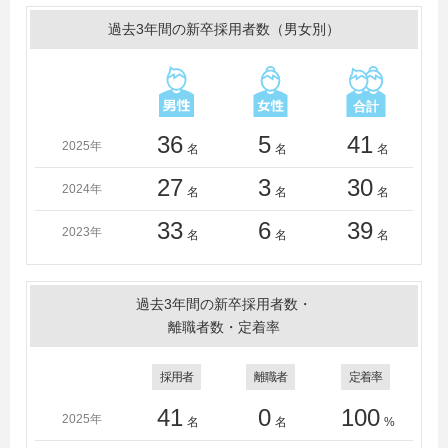
学、滋賀大学、中京大学、東京工芸大学
過去3年間の新卒採用者数（男女別）
＜短大・高専・専門学校＞
石川工業高等専門学校、富山高等専門学校、名古屋工学
院専門学校、日本工学院専門学校、福井工業高等専門学
校、北陸職業能力開発大学校（専門課程）、北陸職業能
力開発大学校附属石川職業能力開発短期大学校、富山県
36
5
41
2025年
名
名
名
技術専門学院、金沢科学技術大学校
27
3
30
2024年
名
名
名
33
6
39
2023年
名
名
名
過去3年間の新卒採用者数・
離職者数・定着率
採用者
離職者
定着率
41
0
100
2025年
名
名
%