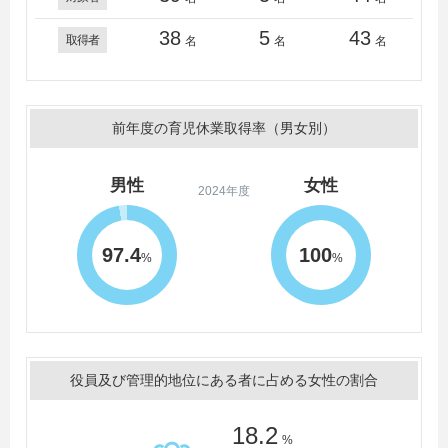
38
5
43
取得者
名
名
名
前年度の育児休業取得率（男女別）
男性
女性
2024年度
97.4
100
%
%
役員及び管理的地位にある者に占める女性の割合
18.2
%