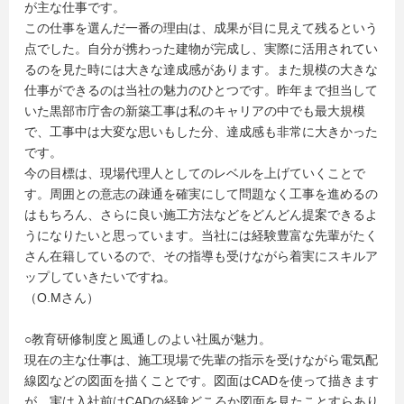
が主な仕事です。
この仕事を選んだ一番の理由は、成果が目に見えて残るという
点でした。自分が携わった建物が完成し、実際に活用されてい
るのを見た時には大きな達成感があります。また規模の大きな
仕事ができるのは当社の魅力のひとつです。昨年まで担当して
いた黒部市庁舎の新築工事は私のキャリアの中でも最大規模
で、工事中は大変な思いもした分、達成感も非常に大きかった
です。
今の目標は、現場代理人としてのレベルを上げていくことで
す。周囲との意志の疎通を確実にして問題なく工事を進めるの
はもちろん、さらに良い施工方法などをどんどん提案できるよ
うになりたいと思っています。当社には経験豊富な先輩がたく
さん在籍しているので、その指導も受けながら着実にスキルア
ップしていきたいですね。
（O.Mさん）
○教育研修制度と風通しのよい社風が魅力。
現在の主な仕事は、施工現場で先輩の指示を受けながら電気配
線図などの図面を描くことです。図面はCADを使って描きます
が、実は入社前はCADの経験どころか図面を見たことすらあり