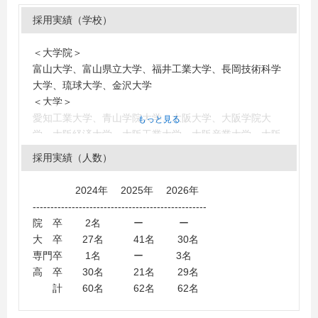
採用実績（学校）
＜大学院＞
富山大学、富山県立大学、福井工業大学、長岡技術科学
大学、琉球大学、金沢大学
＜大学＞
愛知工業大学、青山学院大学、大阪大学、大阪学院大
もっと見る
学、大阪経済大学、大阪工業大学、大阪産業大学、大阪
電気通信大学、神奈川大学、神奈川工科大学、金沢大
採用実績（人数）
学、金沢工業大学、金沢星稜大学、関西大学、京都産業
大学、近畿大学、慶應義塾大学、工学院大学、神戸大
2024年 2025年 2026年
学、神戸国際大学、國學院大學、芝浦工業大学、湘南工
-------------------------------------------------
科大学、千葉大学、千葉工業大学、中央大学、東海大
院 卒 2名 ー ー
学、東京工業大学、東京電機大学、東京都市大学、東京
大 卒 27名 41名 30名
農工大学、東京理科大学、東北大学、東洋大学、富山大
専門卒 1名 ー 3名
学、富山県立大学、名古屋大学、新潟大学、日本大学、
高 卒 30名 21名 29名
福井大学、福井工業大学、法政大学、北星学園大学、北
計 60名 62名 62名
陸大学、北陸職業能力開発大学校（応用課程）、北海道
大学、明治大学、立命館大学、早稲田大学、富山国際大