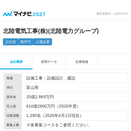
最終更新日：2026/7/17
北陸電気工事(株)(北陸電力グループ)
正社員
既卒可
上場企業
会社概要
採用データ
先輩情報
設備工事・設備設計
建設
業種
富山県
本社
33億2,869万円
資本金
610億2800万円（2025年度）
売上高
1,290名（2026年4月1日現在）
従業員数
※各募集コースをご参照ください。
募集人数