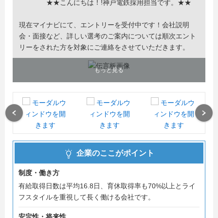
★★こんにちは！!神戸電鉄採用担当です。★★
現在マイナビにて、エントリーを受付中です！会社説明
会・面接など、詳しい選考のご案内については順次エント
リーをされた方を対象にご連絡をさせていただきます。
もっと見る
Previous
Next
企業のここがポイント
制度・働き方
有給取得日数は平均16.8日、育休取得率も70%以上とライ
フスタイルを重視して長く働ける会社です。
安定性・将来性