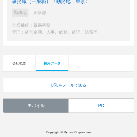
事務職（一般職）〈勤務地：東京〉
勤務地
東京都
営業補佐：貿易事務
管理：経営企画、人事、総務、経理、法務等
会社概要
採用データ
URLをメールで送る
モバイル
PC
Copyright © Mynavi Corporation