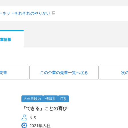
ターネットそれぞれのやりがい
輩情報
先輩
この企業の先輩一覧へ戻る
次
５年目以内
情報系
IT系
「できる」ことの喜び
N.S
2021年入社