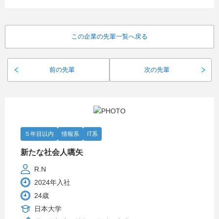
この企業の先輩一覧へ戻る
前の先輩
次の先輩
５年目以内
情報系
IT系
新たな社会人嚆矢
R.N
2024年入社
24歳
日本大学