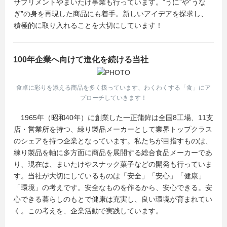
サプリメントやまいたけ事業も行っています。”うに”や”うな
ぎ”の身を再現した商品にも着手。新しいアイデアを探求し、
積極的に取り入れることを大切にしています！
100年企業へ向けて進化を続ける当社
食卓に彩りを添える商品を多く扱っています、わくわくする「食」にア
プローチしていきます！
1965年（昭和40年）に創業した一正蒲鉾は全国8工場、11支
店・営業所を持つ、練り製品メーカーとして業界トップクラス
のシェアを持つ企業となっています。私たちが目指すものは、
練り製品を軸に多方面に商品を展開する総合食品メーカーであ
り、現在は、まいたけやスナック菓子などの開発も行っていま
す。当社が大切にしているものは「安全」「安心」「健康」
「環境」の考えです。安全なものを作るから、安心できる。安
心できる暮らしのもとで健康は充実し、良い環境が育まれてい
く。この考えを、企業活動で実践しています。