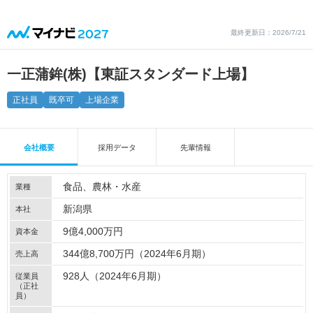
最終更新日：2026/7/21
一正蒲鉾(株)【東証スタンダード上場】
正社員
既卒可
上場企業
会社概要
採用データ
先輩情報
食品
農林・水産
業種
新潟県
本社
9億4,000万円
資本金
344億8,700万円（2024年6月期）
売上高
928人（2024年6月期）
従業員
（正社
員）