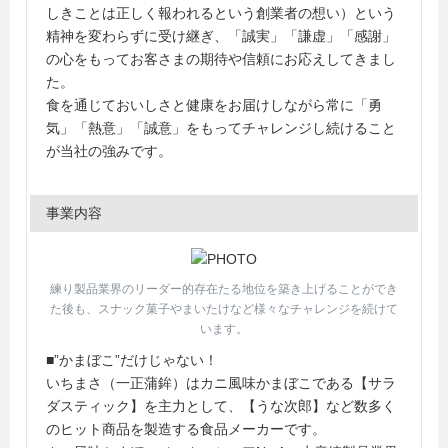
しきことは正しく報われるという創業者の想い）という
精神を変わらずに受け継ぎ、「誠実」「謙虚」「感謝」
の心をもってお客さまの期待や信頼にお応えしてきまし
た。
食を通じておいしさと健康をお届けしながら常に「勇
気」「熱意」「誠意」をもってチャレンジし続けること
が当社の強みです。
事業内容
練り製品業界のリーダー的存在たる地位を築き上げることができ
た後も、スナック菓子やまいたけなど様々なチャレンジを続けて
います。
■”かまぼこ”だけじゃない！
いちまさ（一正蒲鉾）はカニ風味かまぼこである【サラ
ダスティック】を主力として、【うな次郎】など数多く
のヒット商品を製造する食品メーカーです。