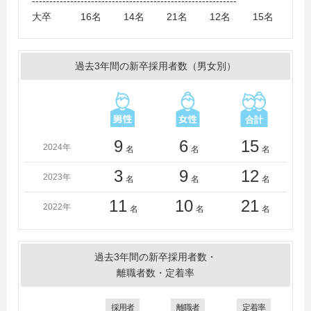
-----------------------------------------------------------
修大学、創価大学、大東文化大学、筑波大学、帝京大
大卒 16名 14名 21名 12名 15名
学、東京海洋大学、東京農業大学、東京農工大学、東北
福祉大学、東洋大学、富山大学、獨協大学、長岡技術科
学大学、長浜バイオ大学、新潟大学、新潟県立大学、新
過去3年間の新卒採用者数（男女別）
潟工科大学、新潟薬科大学、日本大学、日本女子大学、
弘前大学、北海道大学、宮城大学、明治学院大学、山形
大学、立正大学、立命館大学、龍谷大学
＜短大・高専・専門学校＞
新潟農業・バイオ専門学校
9
6
15
2024年
名
名
名
3
9
12
2023年
名
名
名
11
10
21
2022年
名
名
名
過去3年間の新卒採用者数・
離職者数・定着率
採用者
離職者
定着率