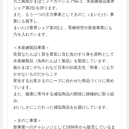
カニ風味かまぼこメーカーシェアNo.1、水産練製品業界
シェア第2位を誇ります。
また、もう一つの主力事業としてきのこ（まいたけ）事
業にも着手し、
まいたけ業界シェア第3位と、育種研究や新規事業にも
力を入れています。
＜水産練製品事業＞
良質なたんぱく質を豊富に含む魚のすり身を原料として
水産練製品（魚肉たんぱく製品）を製造しています。
板かまぼこやちくわなど日本の伝統文化「和食」にも欠
かせないものだからこそ
変化するお客さまのニーズに合わせた商品づくりに努め
ています。
また、健康に寄与する減塩商品の開発に積極的に取り組
み、
おいしさにこだわった減塩商品をお届けしています。
＜きのこ事業＞
新事業へのチャレンジとして1996年から販売しているま