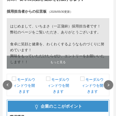
採用担当者からの伝言板
（2026/05/30更新）
はじめまして、いちまさ（一正蒲鉾）採用担当者です！
弊社のページをご覧いただき、ありがとうございます。
食卓に笑顔と健康を、わくわくするようなものづくりに努
めています！
興味をもっていただけたらぜひ、エントリーをお願いいた
します！！
もっと見る
一正蒲鉾（株）
採用担当
Previous
Next
企業のここがポイント