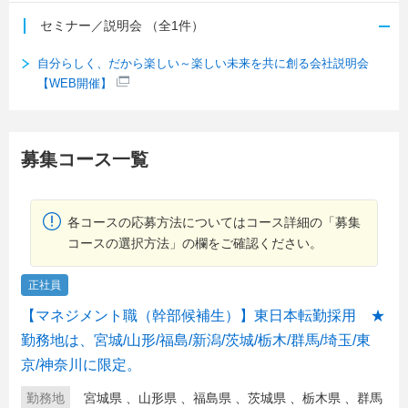
セミナー／説明会
（全1件）
自分らしく、だから楽しい～楽しい未来を共に創る会社説明会
【WEB開催】
募集コース一覧
各コースの応募方法についてはコース詳細の「募集
コースの選択方法」の欄をご確認ください。
正社員
【マネジメント職（幹部候補生）】東日本転勤採用 ★
勤務地は、宮城/山形/福島/新潟/茨城/栃木/群馬/埼玉/東
京/神奈川に限定。
勤務地
宮城県
、
山形県
、
福島県
、
茨城県
、
栃木県
、
群馬