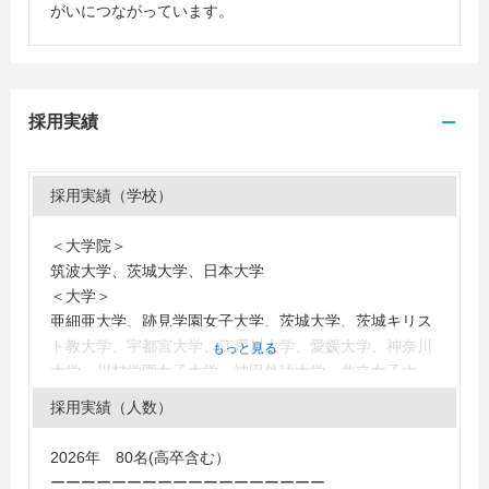
がいにつながっています。
採用実績
採用実績（学校）
＜大学院＞
筑波大学、茨城大学、日本大学
＜大学＞
亜細亜大学、跡見学園女子大学、茨城大学、茨城キリス
ト教大学、宇都宮大学、江戸川大学、愛媛大学、神奈川
もっと見る
大学、川村学園女子大学、神田外語大学、共立女子大
学、敬愛大学、國學院大學、国士舘大学、駒澤大学、駒
採用実績（人数）
沢女子大学、埼玉大学、十文字学園女子大学、順天堂大
学、城西大学、城西国際大学、上智大学、上武大学、昭
2026年 80名(高卒含む）
和女子大学、駿河台大学、専修大学、創価大学、大正大
ーーーーーーーーーーーーーーーーーー