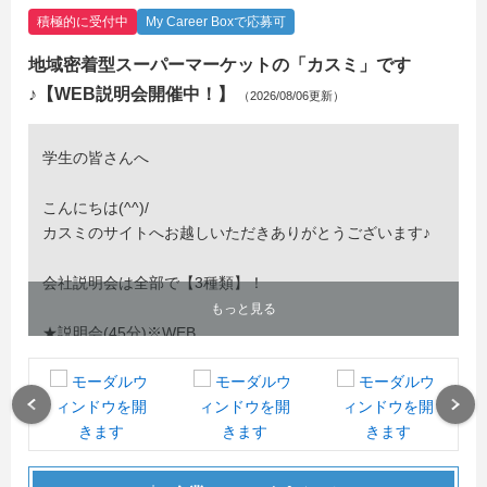
積極的に受付中
My Career Boxで応募可
地域密着型スーパーマーケットの「カスミ」です
♪【WEB説明会開催中！】
（2026/08/06更新）
学生の皆さんへ
こんにちは(^^)/
カスミのサイトへお越しいただきありがとうございます♪
会社説明会は全部で【3種類】！
もっと見る
★説明会(45分)※WEB
⇒ 短い時間でサクッと気軽に参加できます
★説明会＋面接対策(75分)※WEB
⇒ 会社説明と一緒に面接対策もできちゃう！選考特典も
Previous
Next
付くお得な説明会
★説明会＋面談(90分)※対面
⇒ 選考免除特典付き！1日で会社説明＆面談まで完了で