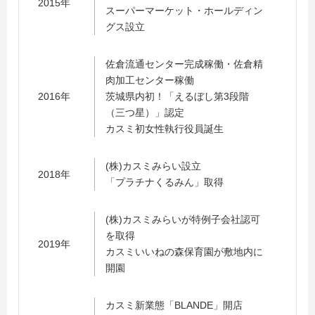
2015年
スーパーマーケット・ホールディン
グス設立
佐倉流通センター完成稼働・佐倉精
肉加工センター稼働
2016年
茨城県内初！「えるぼし第3段階
（三つ星）」認定
カスミ初女性執行役員誕生
(株)カスミみらい設立
2018年
「プラチナくるみん」取得
(株)カスミみらいが特例子会社認可
を取得
2019年
カスミいいねの森保育園が敷地内に
開園
カスミ新業態「BLANDE」開店