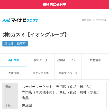
積極的に受付中
最終更新日：2026/8/6
(株)カスミ【イオングループ】
正社員
既卒可
会社概要
採用データ
説明会・セミナー
取材情報
先輩情報
ギモンに回答
企業マイページ
スーパーマーケット
専門店（食品・日用品）
業種
専門店（その他小売）
商社（食品・農林・水産）
食品
茨城県
本社