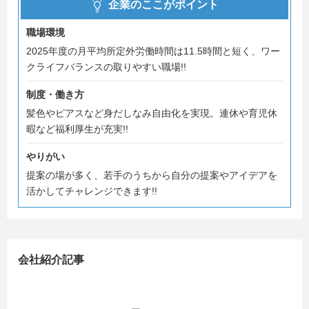
企業のここがポイント
きるスピードセミナ―
職場環境
※ 留学生の採用は充足数に達したため終了しました※
2025年度の月平均所定外労働時間は11.5時間と短く、ワー
クライフバランスの取りやすい職場!!
販売や接客・食に興味がある方！チャレンジ精神旺盛な
制度・働き方
方！
髪色やピアスなど身だしなみ自由化を実現。連休や育児休
カスミは、自分で企画したことを若手のうちから実行でき
暇など福利厚生が充実!!
る環境があります。
やりがい
そして「地域のお客さまのために」という企業理念をもと
提案の場が多く、若手のうちから自分の提案やアイデアを
に、地域に寄り添ったお店づくりを従業員みんなで作り上
活かしてチャレンジできます!!
げます。
エントリー・ご予約お待ちしております！
会社紹介記事
**************************************************************************
**