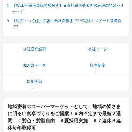
【WEB・選考免除特典付き】★会社説明会＆面談完結の特別セミ
ナー
【対面・つくば】面談～最終面接まで1日完結！スピード選考会
会社紹介記事
会社データ
働き方データ
社内制度
採用実績
地域密着のスーパーマーケットとして、地域の皆さま
に明るい食卓づくりをご提案！＃内々定まで最短２週
間 ＃髪色・髪型自由 ＃夏採用実施 ＃７連休３連
休毎年取得可