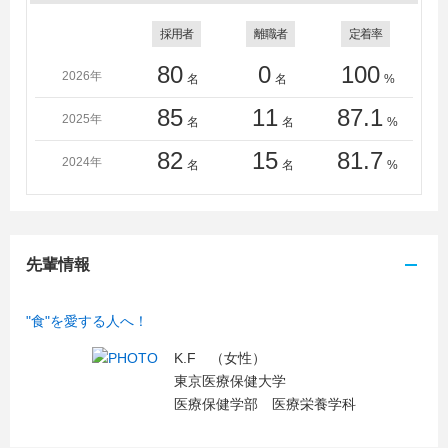
採用者
離職者
定着率
80
0
100
2026年
名
名
%
85
11
87.1
2025年
名
名
%
82
15
81.7
2024年
名
名
%
先輩情報
"食"を愛する人へ！
K.F （女性）
東京医療保健大学
医療保健学部 医療栄養学科