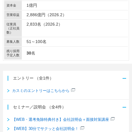
1億円
資本金
2,886億円（2026.2）
営業収益
2,833名（2026.2）
従業員
（正社員
数）
51～100名
募集人数
残り採用
30
名
予定人数
エントリー
（全1件）
カスミのエントリーはこちらから
セミナー／説明会
（全4件）
【WEB・選考免除特典付き】会社説明会＋面接対策講座
【WEB】30分でサクッと会社説明会！