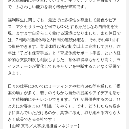
さん積極的に手を挙げています。キャリアアップを目指すうえ
で、ふさわしい能力を磨く機会が豊富です。
福利厚生に関しても、最近では多様性を尊重して髪色やピア
ス、アクセサリーなど何でもOKとする身だしなみ自由化を実
現。ますます自分らしく働ける環境になりました。また休日で
は、7日間の連続休暇と3日間の連続休暇を、それぞれ年1回ず
つ取得できます。育児休暇も法定制度以上に充実しており、昨
年は「子ども保育手当」と「育児休業サポート手当」という経
済的な支援制度も創設しました。育休取得率もかなり高く、ラ
イフステージが変化してもキャリアを中断することなく活躍で
きます。
日々の仕事においてはミーティングや社内SNS等を通した「提
案の場」が多く、若手のうちから自分の提案やアイデアを活か
して積極的にチャレンジできます。当社が最優先するのは、ひ
とえにお客さまの「利益（りやく）」です。どうしたらお客さ
まに喜んでいただけるのか、真摯に考え、取り組める方なら大
きく成長できる会社です！
【山崎 真弓／人事採用担当マネジャー】