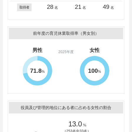
28
21
49
取得者
名
名
名
前年度の育児休業取得率（男女別）
男性
女性
2025年度
71.8
100
%
%
役員及び管理的地位にある者に占める女性の割合
13.0
%
（253名中33名）