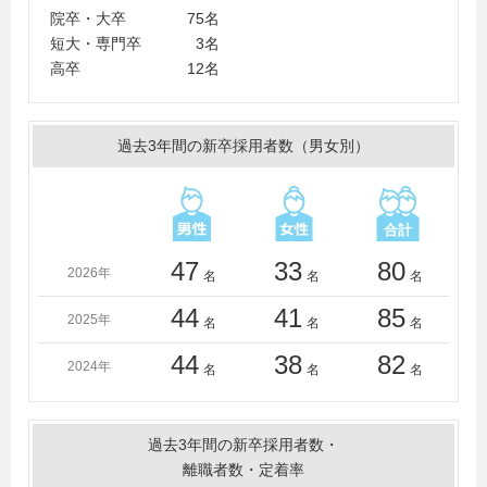
学、大東文化大学、高崎経済大学、高千穂大学、千葉大
院卒・大卒 75名
学、千葉経済大学、千葉商科大学、中央大学、筑波大
短大・専門卒 3名
学、筑波学院大学、つくば国際大学、帝京大学、東海大
高卒 12名
学、東京大学、東京家政大学、東京家政学院大学、東京
国際大学、東洋大学、常磐大学、獨協大学、二松学舎大
学、日本大学、日本工業大学、白鴎大学、文教大学、北
過去3年間の新卒採用者数（男女別）
海道大学、武蔵野大学、明治大学、明治学院大学、山形
大学、立教大学、立正大学、立命館大学、流通経済大学
（茨城）、麗澤大学、早稲田大学、和洋女子大学
＜短大・高専・専門学校＞
大原簿記学校、東京ＩＴプログラミング＆会計専門学
47
33
80
2026年
名
名
名
校、常磐短期大学、共立女子短期大学
44
41
85
2025年
名
名
名
44
38
82
2024年
名
名
名
過去3年間の新卒採用者数・
離職者数・定着率