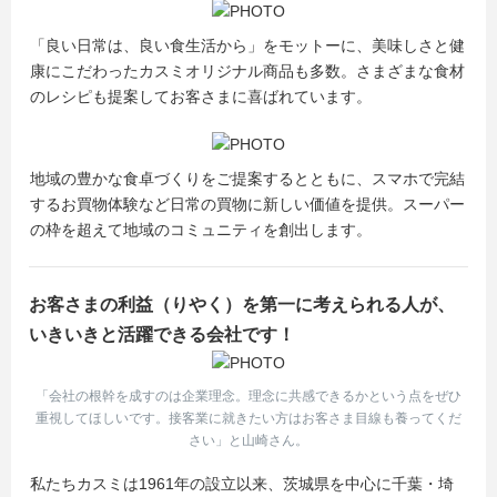
茨城県内初！女性活躍推進“3つ星企業”に認定されました！
『えるぼし第3段階認定企業』
「良い日常は、良い食生活から」をモットーに、美味しさと健
そして2018年8月には『プラチナくるみん』認定をいただ
康にこだわったカスミオリジナル商品も多数。さまざまな食材
いたカスミです。
のレシピも提案してお客さまに喜ばれています。
**************************************************************************
**
カスミ 採用ス
地域の豊かな食卓づくりをご提案するとともに、スマホで完結
タッフ一同
するお買物体験など日常の買物に新しい価値を提供。スーパー
の枠を超えて地域のコミュニティを創出します。
お客さまの利益（りやく）を第一に考えられる人が、
いきいきと活躍できる会社です！
「会社の根幹を成すのは企業理念。理念に共感できるかという点をぜひ
重視してほしいです。接客業に就きたい方はお客さま目線も養ってくだ
さい」と山崎さん。
私たちカスミは1961年の設立以来、茨城県を中心に千葉・埼