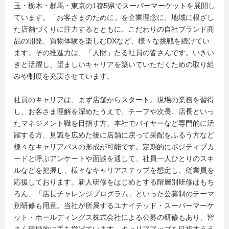
玉・栃木・群馬・東京の1都5県でスーパーマーケットを展開し
ています。「お客さまのために」を企業理念に、地域に根ざし
た店舗づくりに注力するとともに、こだわりの自社ブランド商
品の開発、買物体験を楽しむDXなど、様々な挑戦を続けてい
ます。その推進力は、「人財」たる社員の皆さんです。いきい
きと活躍し、望ましいキャリアを築いていただくための取り組
みや制度を充実させています。
社員のキャリアは、まず店舗からスタート。現場の業務を習得
し、お客さま理解を深めたうえで、チーフや次長、店長といっ
たマネジメント職を目指す方、本社でバイヤーなど専門的に活
躍する方、見識を広めた後に店舗に戻って采配をふるう方など
様々なキャリアパスの形成が可能です。定期的にポジティブカ
ードと呼ぶアンケートや面談を通して、社員一人ひとりのスキ
ルなどを把握し、様々なキャリアステップを想定し、従業員を
応援しております。新人研修をはじめとする階層別研修はもち
ろん、「店長チャレンジプログラム」といった公募制のテーマ
別研修も用意。当社が所属するユナイテッド・スーパーマーケ
ット・ホールディングス株式会社による公募の研修もあり、皆