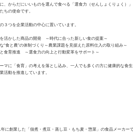
に、からだにいいものを選んで食べる「選食力（せんしょくりょく）」
たちの使命です。
の３つを企業活動の中心に置いています。
を活かした商品の開発 ～時代に合った新しい食の提案～
な“食と農”の体制づくり～農業課題を見据えた原料仕入の取り組み～
と食育推進 ～選食力の向上と行動変革をサポート～
ーマに「食育」の考えを落とし込み、一人でも多くの方に健康的な食生
業活動を推進しています。
51年に創業した「佃煮・煮豆・蒸し豆・もち麦・惣菜」の食品メーカー