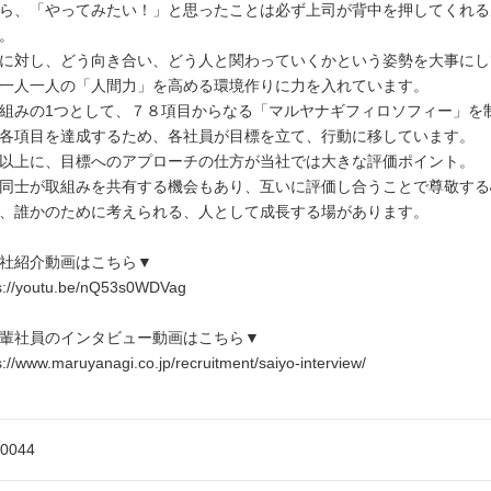
ら、「やってみたい！」と思ったことは必ず上司が背中を押してくれる
。
に対し、どう向き合い、どう人と関わっていくかという姿勢を大事にし
一人一人の「人間力」を高める環境作りに力を入れています。
組みの1つとして、７８項目からなる「マルヤナギフィロソフィー」を
各項目を達成するため、各社員が目標を立て、行動に移しています。
以上に、目標へのアプローチの仕方が当社では大きな評価ポイント。
同士が取組みを共有する機会もあり、互いに評価し合うことで尊敬する
、誰かのために考えられる、人として成長する場があります。
社紹介動画はこちら▼
s://youtu.be/nQ53s0WDVag
輩社員のインタビュー動画はこちら▼
s://www.maruyanagi.co.jp/recruitment/saiyo-interview/
-0044