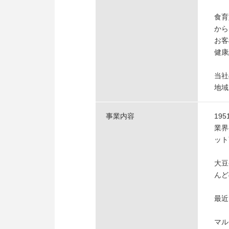
食育
から
お客
健康
当社
地域
事業内容
19
業界
ット
大豆
んど
最近
マル