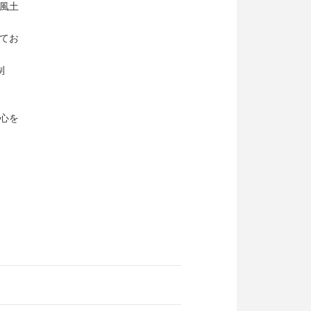
風土
てお
制
心を