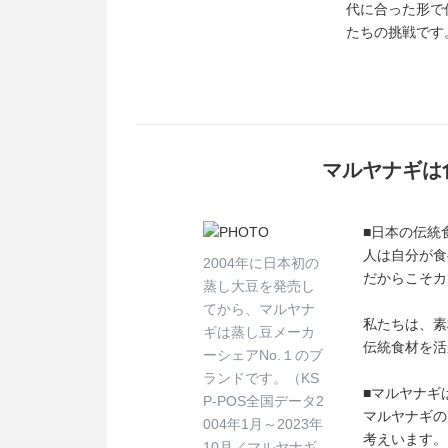
代に合った形で
たちの挑戦です
マルヤナギは
■日本の伝統
人は自分が食
2004年に日本初の
だからこそカ
蒸し大豆を発売し
てから、マルヤナ
私たちは、素
ギは蒸し豆メーカ
伝統食材を活
ーシェアNo.１のブ
ランドです。（KS
■マルヤナギ
P-POS全国データ2
マルヤナギの
004年1月～2023年
考えいます。
10月／マルヤナギ