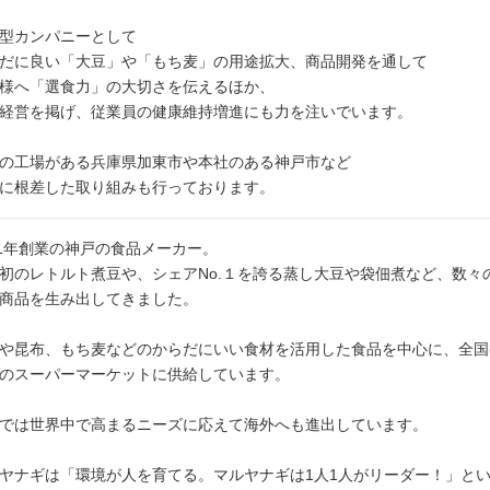
型カンパニーとして
だに良い「大豆」や「もち麦」の用途拡大、商品開発を通して
様へ「選食力」の大切さを伝えるほか、
経営を掲げ、従業員の健康維持増進にも力を注いでいます。
の工場がある兵庫県加東市や本社のある神戸市など
に根差した取り組みも行っております。
51年創業の神戸の食品メーカー。
初のレトルト煮豆や、シェアNo.１を誇る蒸し大豆や袋佃煮など、数々
商品を生み出してきました。
や昆布、もち麦などのからだにいい食材を活用した食品を中心に、全国
のスーパーマーケットに供給しています。
では世界中で高まるニーズに応えて海外へも進出しています。
ヤナギは「環境が人を育てる。マルヤナギは1人1人がリーダー！」と