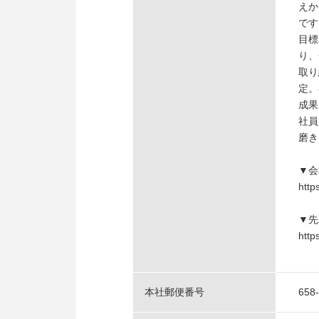
えか
です
目標
り、
取り
定。
成果
社員
磨き
▼会
http
▼先
http
本社郵便番号
658