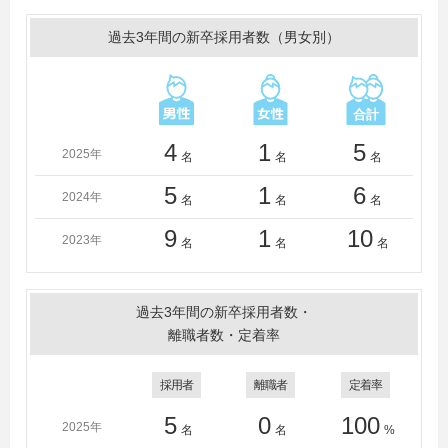
名古屋工学院専門学校、日本電子専門学校、専門学校東
京ホスピタリティ・アカデミー、日本工学院八王子専門
過去3年間の新卒採用者数（男女別）
学校、信州豊南短期大学、エプソン情報科学専門学校
4
1
5
2025年
名
名
名
5
1
6
2024年
名
名
名
9
1
10
2023年
名
名
名
過去3年間の新卒採用者数・
離職者数・定着率
採用者
離職者
定着率
5
0
100
2025年
名
名
%