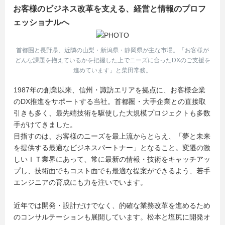
お客様のビジネス改革を支える、経営と情報のプロフ
ェッショナルへ
首都圏と長野県、近隣の山梨・新潟県・静岡県が主な市場。「お客様が
どんな課題を抱えているかを把握した上でニーズに合ったDXのご支援を
進めています」と柴田常務。
1987年の創業以来、信州・諏訪エリアを拠点に、お客様企業
のDX推進をサポートする当社。首都圏・大手企業との直接取
引きも多く、最先端技術を駆使した大規模プロジェクトも多数
手がけてきました。
目指すのは、お客様のニーズを最上流からとらえ、「夢と未来
を提供する最適なビジネスパートナー」となること。変遷の激
しいＩＴ業界にあって、常に最新の情報・技術をキャッチアッ
プし、技術面でもコスト面でも最適な提案ができるよう、若手
エンジニアの育成にも力を注いでいます。
近年では開発・設計だけでなく、的確な業務改革を進めるため
のコンサルテーションも展開しています。松本と塩尻に開発オ