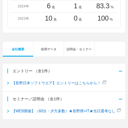
6
1
83.3
2024年
名
名
%
10
0
100
2023年
名
名
%
会社概要
採用データ
説明会・セミナー
エントリー
（全1件）
【長野日本ソフトウエア】エントリーはこちらから！
セミナー／説明会
（全1件）
【WEB開催】（60分・夕方多数）★長野県×IT★当日選考なし