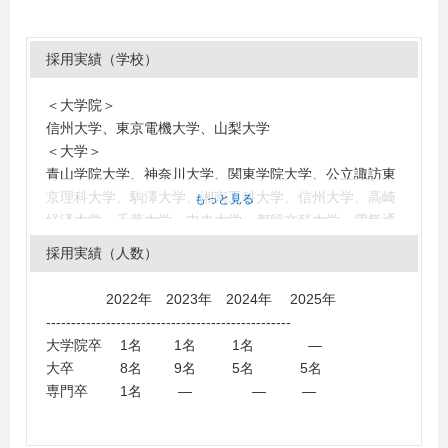
採用実績（学校）
＜大学院＞
信州大学、東京電機大学、山梨大学
＜大学＞
青山学院大学、神奈川大学、関東学院大学、公立諏訪東
京理科大学、駒澤大学、湘南工科大学、信州大学、高崎
もっと見る
経済大学、千葉大学、中央大学、都留文科大学、電気通
信大学、東海大学、東京海洋大学、東京学芸大学、東京
採用実績（人数）
工科大学、東京電機大学、東京農業大学、同志社大学、
東洋大学、徳島大学、獨協大学、長野県立大学、名古屋
2022年 2023年 2024年 2025年
商科大学、新潟大学、新潟県立大学、日本大学、福井県
-------------------------------------------------
立大学、佛教大学、文教大学、法政大学、前橋工科大
大学院卒 1名 1名 1名 ―
学、武蔵大学、明治大学、明治学院大学、名城大学、山
大卒 8名 9名 5名 5名
梨大学、横浜国立大学、立正大学、龍谷大学、早稲田大
専門卒 1名 ― ― ―
学、長野大学、清泉女子大学
＜短大・高専・専門学校＞