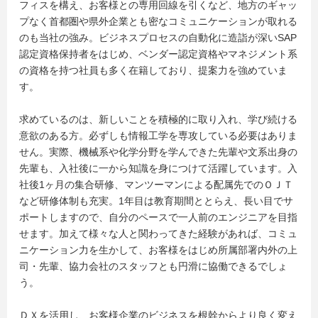
フィスを構え、お客様との専用回線を引くなど、地方のギャッ
プなく首都圏や県外企業とも密なコミュニケーションが取れる
のも当社の強み。ビジネスプロセスの自動化に造詣が深いSAP
認定資格保持者をはじめ、ベンダー認定資格やマネジメント系
の資格を持つ社員も多く在籍しており、提案力を強めていま
す。
求めているのは、新しいことを積極的に取り入れ、学び続ける
意欲のある方。必ずしも情報工学を専攻している必要はありま
せん。実際、機械系や化学分野を学んできた先輩や文系出身の
先輩も、入社後に一から知識を身につけて活躍しています。入
社後1ヶ月の集合研修、マンツーマンによる配属先でのＯＪＴ
など研修体制も充実。1年目は教育期間ととらえ、長い目でサ
ポートしますので、自分のペースで一人前のエンジニアを目指
せます。加えて様々な人と関わってきた経験があれば、コミュ
ニケーション力を生かして、お客様をはじめ所属部署内外の上
司・先輩、協力会社のスタッフとも円滑に協働できるでしょ
う。
ＤＸを活用し、お客様企業のビジネスを根幹からより良く変え