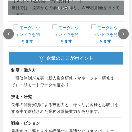
【60分WEB説明会 予約受付中！！】
当社では、遠方からの学生に配慮し、WEB説明会を行って
もっと見る
います。
8月説明会日程を公開しています！お気軽にご予約くださ
い！
（別日程希望の方も受付中です！）
Previous
Next
ご不明点は、当社人事部までお気軽にご連絡ください。
企業のここがポイント
【募集職種について】
管理部門のうち、人事枠の募集は終了しました。経理枠は
制度・働き方
引き続き募集中です。
・研修体制が充実（新人集合研修～マネージャー研修ま
で）・リモートワーク制度あり
--------------------------
tel:0266-58-9888
技術・研究
e-mail:info@nsk-japan.co.jp
長年の開発実績による技術力と、様々なお客様とお取引を
--------------------------
する中で蓄積された業務改善提案力があります。
戦略・ビジョン
目指すは「夢と未来を提供する最適なビジネスパートナ