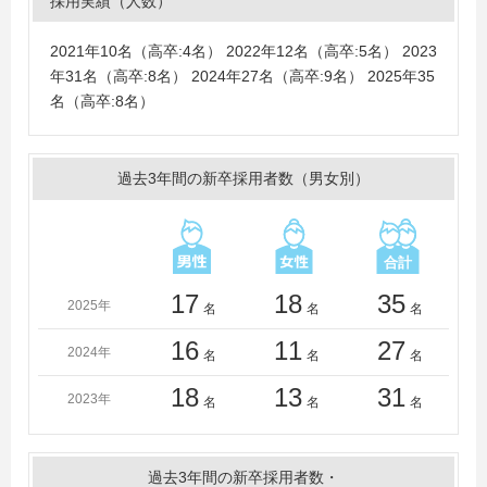
採用実績（人数）
学、名古屋大学、名古屋工業大学、奈良女子大学、日本
大学、一橋大学、広島大学、福井大学、福井県立大学、
2021年10名（高卒:4名） 2022年12名（高卒:5名） 2023
福井工業大学、法政大学、北陸先端科学技術大学院大
年31名（高卒:8名） 2024年27名（高卒:9名） 2025年35
学、北海道大学、名城大学、立命館大学、龍谷大学、早
名（高卒:8名）
稲田大学
＜大学＞
愛知淑徳大学、青山学院大学、大阪大学、大阪工業大
過去3年間の新卒採用者数（男女別）
学、大阪府立大学、岡山大学、金沢大学、関西大学、京
都大学、京都産業大学、近畿大学、岐阜大学、慶應義塾
大学、高知大学、神戸大学、静岡大学、信州大学、専修
大学、中央大学、中京大学、東海大学、東京大学、東京
農業大学、富山大学、同志社大学、名古屋大学、名古屋
17
18
35
2025年
名
名
名
工業大学、奈良女子大学、新潟大学、日本大学、一橋大
学、広島大学、福井大学、福井県立大学、福井工業大
16
11
27
2024年
名
名
名
学、法政大学、明治学院大学、名城大学、立命館大学、
龍谷大学、早稲田大学
18
13
31
2023年
名
名
名
＜短大・高専・専門学校＞
福井工業高等専門学校
過去3年間の新卒採用者数・