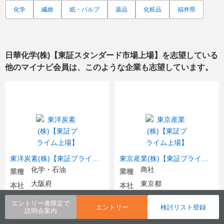
化学
繊維
紙・パルプ
薬品
化粧品
福井県
日華化学(株)【東証スタンダード市場上場】
を志望している
他のマイナビ会員は、このような企業も志望しています。
東洋炭素(株)【東証プライム上場】
東京産業(株)【東証プライム上場】
化学・石油
商社
業種
業種
大阪府
東京都
本社
本社
エントリー者限定で
エントリー
検討リスト登録
検討リスト登録
検討リスト登録
説明会案内