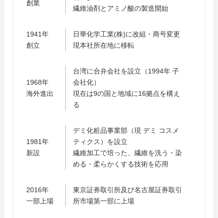
創業
繊維油剤とアミノ酸の製造開始
1941年
日華化学工業(株)に改組・商号変更
創立
現本社所在地に移転
台湾に合弁会社を設立（1994年 子
1968年
会社化）
海外進出
現在は9の国と地域に16拠点を構え
る
デミ化粧品事業部（現 デミ コスメ
1981年
ティクス）を設立
新設
繊維加工で培った、繊維を洗う・染
める・柔らかくする技術を応用
2016年
東京証券取引所及び名古屋証券取引
一部上場
所市場第一部に上場