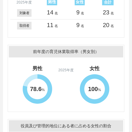
2025年度
14
9
23
対象者
名
名
名
11
9
20
取得者
名
名
名
前年度の育児休業取得率（男女別）
男性
女性
2025年度
78.6
100
%
%
役員及び管理的地位にある者に占める女性の割合