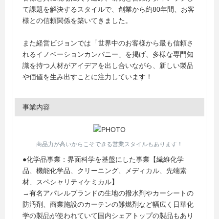
て課題を解決するスタイルで、創業から約80年間、お客
様との信頼関係を築いてきました。
また経営ビジョンでは「世界中のお客様から最も信頼さ
れるイノベーションカンパニー」を掲げ、多様な専門知
識を持つ人材がアイデアを出し合いながら、新しい製品
や価値を生み出すことに注力しています！
事業内容
商品力が高いからこそできる営業スタイルもあります！
●化学品事業：界面科学を基盤にした事業【繊維化学
品、機能化学品、クリーニング、メディカル、先端素
材、スペシャリティケミカル】
→有名アパレルブランドの生地の撥水剤やカーシートの
防汚剤、商業施設のカーテンの難燃剤など幅広く日華化
学の製品が使われていて国内シェアトップの製品もあり