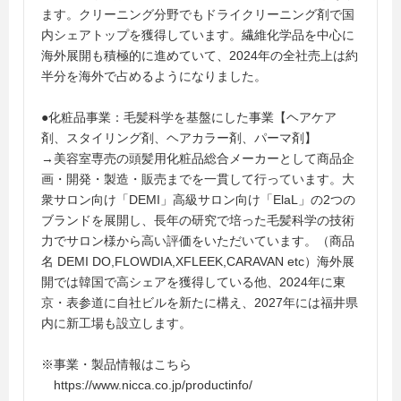
ます。クリーニング分野でもドライクリーニング剤で国
内シェアトップを獲得しています。繊維化学品を中心に
海外展開も積極的に進めていて、2024年の全社売上は約
半分を海外で占めるようになりました。
●化粧品事業：毛髪科学を基盤にした事業【ヘアケア
剤、スタイリング剤、ヘアカラー剤、パーマ剤】
→美容室専売の頭髪用化粧品総合メーカーとして商品企
画・開発・製造・販売までを一貫して行っています。大
衆サロン向け「DEMI」高級サロン向け「ElaL」の2つの
ブランドを展開し、長年の研究で培った毛髪科学の技術
力でサロン様から高い評価をいただいています。（商品
名 DEMI DO,FLOWDIA,XFLEEK,CARAVAN etc）海外展
開では韓国で高シェアを獲得している他、2024年に東
京・表参道に自社ビルを新たに構え、2027年には福井県
内に新工場も設立します。
※事業・製品情報はこちら
https://www.nicca.co.jp/productinfo/