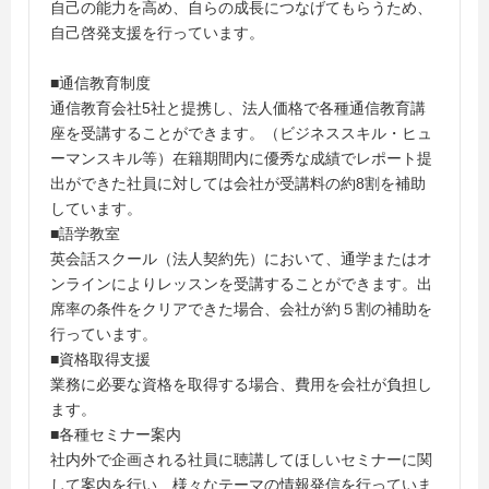
自己の能力を高め、自らの成長につなげてもらうため、
自己啓発支援を行っています。
■通信教育制度
通信教育会社5社と提携し、法人価格で各種通信教育講
座を受講することができます。（ビジネススキル・ヒュ
ーマンスキル等）在籍期間内に優秀な成績でレポート提
出ができた社員に対しては会社が受講料の約8割を補助
しています。
■語学教室
英会話スクール（法人契約先）において、通学またはオ
ンラインによりレッスンを受講することができます。出
席率の条件をクリアできた場合、会社が約５割の補助を
行っています。
■資格取得支援
業務に必要な資格を取得する場合、費用を会社が負担し
ます。
■各種セミナー案内
社内外で企画される社員に聴講してほしいセミナーに関
して案内を行い、様々なテーマの情報発信を行っていま