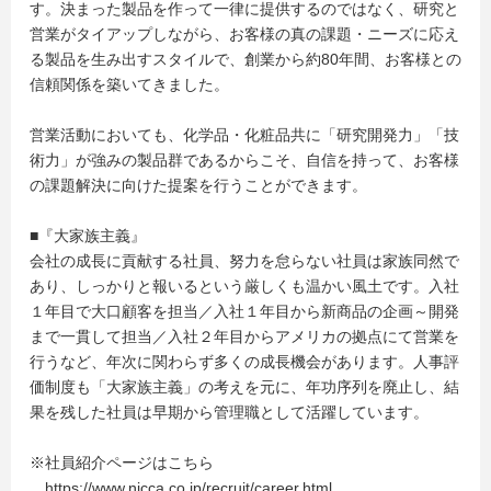
す。決まった製品を作って一律に提供するのではなく、研究と
営業がタイアップしながら、お客様の真の課題・ニーズに応え
る製品を生み出すスタイルで、創業から約80年間、お客様との
信頼関係を築いてきました。
営業活動においても、化学品・化粧品共に「研究開発力」「技
術力」が強みの製品群であるからこそ、自信を持って、お客様
の課題解決に向けた提案を行うことができます。
■『大家族主義』
会社の成長に貢献する社員、努力を怠らない社員は家族同然で
あり、しっかりと報いるという厳しくも温かい風土です。入社
１年目で大口顧客を担当／入社１年目から新商品の企画～開発
まで一貫して担当／入社２年目からアメリカの拠点にて営業を
行うなど、年次に関わらず多くの成長機会があります。人事評
価制度も「大家族主義」の考えを元に、年功序列を廃止し、結
果を残した社員は早期から管理職として活躍しています。
※社員紹介ページはこちら
https://www.nicca.co.jp/recruit/career.html