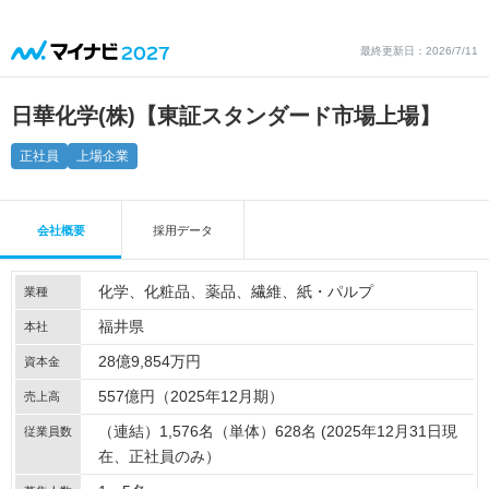
最終更新日：2026/7/11
日華化学(株)【東証スタンダード市場上場】
正社員
上場企業
会社概要
採用データ
化学
化粧品
薬品
繊維
紙・パルプ
業種
福井県
本社
28億9,854万円
資本金
557億円（2025年12月期）
売上高
（連結）1,576名（単体）628名 (2025年12月31日現
従業員数
在、正社員のみ）