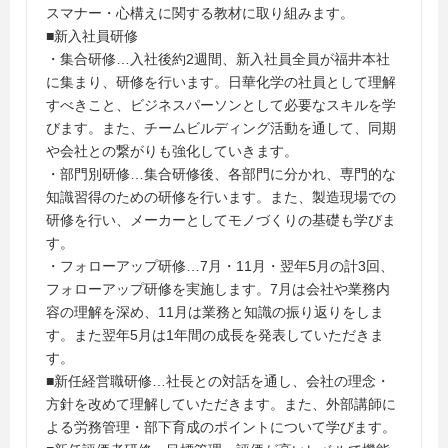
スマナー・心構えに関する教材に取り組みます。
■新入社員研修
・集合研修…入社後約2週間、新入社員全員が福井本社
に集まり、研修を行います。日華化学の社員として理解
すべきこと、ビジネスパーソンとして必要なスキルを学
びます。また、チームビルディング活動を通して、同期
や会社との繋がりも強化していきます。
・部門別研修…集合研修後、各部門に分かれ、専門的な
知識習得のための研修を行います。また、製造現場での
研修を行い、メーカーとしてモノづくりの基礎も学びま
す。
・フォローアップ研修…7月・11月・翌年5月の計3回、
フォローアップ研修を実施します。7月は会社や業務内
容の理解を深め、11月は業務と知識の振り返りをしま
す。また翌年5月は1年間の成長を発表していただきま
す。
■新任経営職研修…社長との対話を通し、会社の理念・
方針を改めて理解していただきます。また、外部講師に
よる労務管理・部下育成のポイントについて学びます。