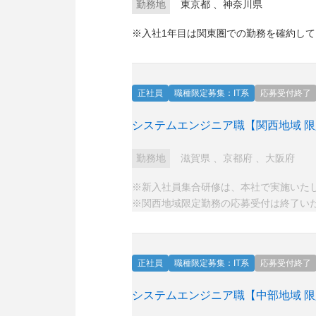
勤務地
東京都
、
神奈川県
※入社1年目は関東圏での勤務を確約し
正社員
職種限定募集：IT系
応募受付終了
システムエンジニア職【関西地域 
勤務地
滋賀県
、
京都府
、
大阪府
※新入社員集合研修は、本社で実施いた
※関西地域限定勤務の応募受付は終了い
正社員
職種限定募集：IT系
応募受付終了
システムエンジニア職【中部地域 