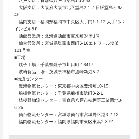
八戸支店：青森県八戸市沼館1-10-49
大阪支店：大阪府大阪市北区堂島2-1-7 日販堂島ビル
4F
福岡支店：福岡県福岡市中央区大手門1-1-12 大手門パ
インビル8Ｆ
函館営業所：北海道函館市宝来町34番1号
仙台営業所：宮城県塩竈市西町5-16エトワール塩釜
101号室
■工場
銚子工場：千葉県銚子市川口町2-6417
波崎食品工場：茨城県神栖市波崎新港5-2
■物流センター
豊海物流センター：東京都中央区豊海町10-15
船橋物流センター：千葉県船橋市浜町3-2-1
桔梗野物流センター：青森県八戸市桔梗野工業団地3-
6-25
仙台物流センター：宮城県仙台市宮城野区港3-2-12
福岡物流センター：福岡県福岡市東区東浜2-8-91