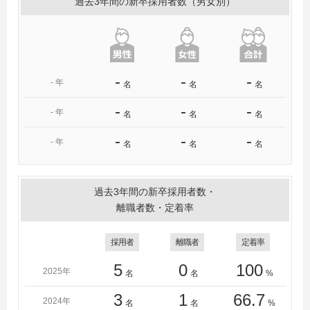
過去3年間の新卒採用者数（男女別）
学、日本大学、日本経済大学（福岡）、日本工業大学、
日本獣医生命科学大学、函館大学、八戸学院大学、福岡
大学、法政大学、北海道大学、明治大学、明治学院大
学、明星大学、桃山学院大学、山形大学、横浜商科大
学、横浜市立大学、立教大学、立正大学、龍谷大学、麗
-
-
-
-
年
名
名
名
澤大学、和光大学、早稲田大学
University of Oregon（U.S.A）、Massey
-
-
-
-
年
名
名
名
University（New Zealand）、Flinders
University（Australia）、University of South Australia、
-
-
-
-
年
名
名
名
その他
過去3年間の新卒採用者数・
離職者数・定着率
採用者
離職者
定着率
5
0
100
2025年
名
名
%
3
1
66.7
2024年
名
名
%