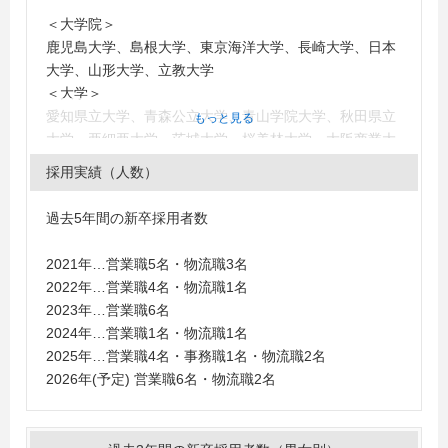
＜大学院＞
鹿児島大学、島根大学、東京海洋大学、長崎大学、日本
大学、山形大学、立教大学
＜大学＞
愛知県立大学、青森公立大学、青山学院大学、秋田県立
もっと見る
大学、亜細亜大学、茨城大学、桜美林大学、大阪商業大
学、鹿児島大学、神奈川大学、関西大学、関西学院大
採用実績（人数）
学、神田外語大学、関東学院大学、北九州市立大学、北
里大学、九州大学、京都外国語大学、杏林大学、近畿大
過去5年間の新卒採用者数
学、久留米大学、慶應義塾大学、國學院大學、国士舘大
学、駒澤大学、埼玉大学、静岡県立大学、島根大学、女
2021年…営業職5名・物流職3名
子栄養大学、信州大学、水産大学校、駿河台大学、成蹊
2022年…営業職4名・物流職1名
大学、成城大学、西南学院大学、専修大学、創価大学、
2023年…営業職6名
大東文化大学、拓殖大学、玉川大学、千葉科学大学、千
2024年…営業職1名・物流職1名
葉商科大学、中央大学、中央学院大学、帝京大学、帝京
2025年…営業職4名・事務職1名・物流職2名
平成大学、天理大学、東海大学、東京海洋大学、東京経
2026年(予定) 営業職6名・物流職2名
済大学、東京国際大学、東京農業大学、東京農工大学、
同志社大学、東邦大学、東北大学、東北学院大学、東洋
大学、獨協大学、長崎大学、名古屋外国語大学、新潟大