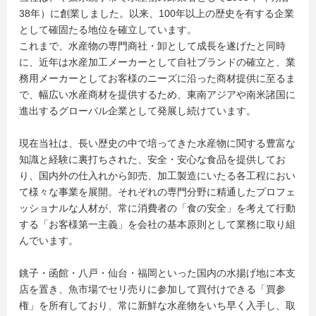
38年）に創業しました。以来、100年以上の歴史を有する企業
として確固たる地位を確立しています。
これまで、水産物の専門商社・卸として成長を遂げたと同時
に、近年は水産加工メーカーとして自社ブランドの確立と、業
務用メーカーとしてお客様のニーズに沿った商材提供に至るま
で、幅広い水産商材を提供するため、東南アジアや南米諸国に
進出するグローバル企業として発展し続けています。
現在当社は、長い歴史の中で培ってきた水産物に関する豊富な
知識と経験に裏打ちされた、安全・安心な食品を提供してお
り、国内外の仕入れから卸売、加工製造にいたる各工程におい
て様々な事業を展開。それぞれの専門分野に精通したプロフェ
ッショナルな人材が、常に消費者の「食の安全」を考えて行動
する「お客様第一主義」を会社の基本原則として業務に取り組
んでいます。
銚子・函館・八戸・仙台・福岡といった国内の水揚げ地に本支
店を置き、魚市場でセリ売りに参加して買付けできる「買参
権」を所有しており、常に新鮮な水産物をいち早く入手し、取