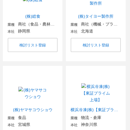
(株)総食
(株)タイヨー製作所
商社（食品・農林・水産）
商社（機械・プラント・環境）
業種
業種
静岡県
北海道
本社
本社
検討リスト登録
検討リスト登録
(株)ヤマサコウショウ
横浜冷凍(株)【東証プライム上場】
食品
物流・倉庫
業種
業種
宮城県
神奈川県
本社
本社