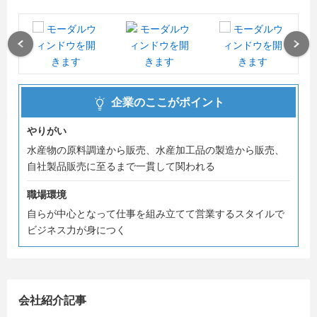
少し長～い90分の説明会だからこそ、絶対に聞いてもらっ
て損はありませんよ！！！
Previous
Next
企業のここがポイント
やりがい
水産物の原料調達から販売、水産加工品の製造から販売、
自社製品販売に至るまで一貫して関われる
職場環境
自らが中心となって仕事を組み立てて営業するスタイルで
ビジネス力が身につく
会社紹介記事