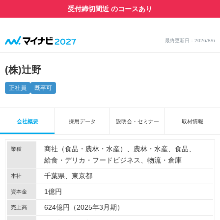
受付締切間近 のコースあり
最終更新日：2026/8/6
(株)辻野
正社員
既卒可
会社概要
採用データ
説明会・セミナー
取材情報
商社（食品・農林・水産）
農林・水産
食品
業種
給食・デリカ・フードビジネス
物流・倉庫
千葉県、東京都
本社
1億円
資本金
624億円（2025年3月期）
売上高