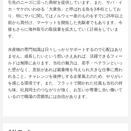
引先のニーズに沿った商材を提供しています。また、サバ・イ
カ・サケのいわゆる「大衆魚」と呼ばれる魚を3本柱としてお
り、特にサバに関してはノルウェー産のものをすでに25年以上
前から買付け、マーケットを開拓した先駆者でもあります。今
後もさらに海外取引の取扱量を拡大していく計画をしていま
す。
水産物の専門知識は日々しっかりサポートするので心配はあり
ません。成長したいという想いさえあれば、活躍できるフィー
ルドは無限にあります。当社の魅力は、若手・ベテランといっ
た壁がなく、意欲があれば裁量権を与えられ大きな仕事に携わ
れること。チャレンジを後押しする企業風土のため、やりがい
を感じる環境です。また、フラットで開かれた社風も当社の持
ち味。社員同士のつながりが強く、お互いが尊重し合い働いて
いるので職場の雰囲気には自信があります。