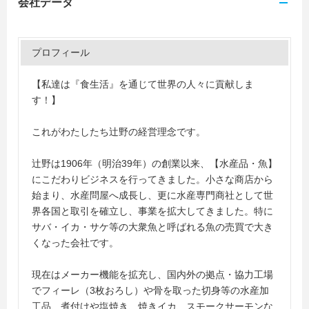
会社データ
プロフィール
【私達は『食生活』を通じて世界の人々に貢献しま
す！】
これがわたしたち辻野の経営理念です。
辻野は1906年（明治39年）の創業以来、【水産品・魚】
にこだわりビジネスを行ってきました。小さな商店から
始まり、水産問屋へ成長し、更に水産専門商社として世
界各国と取引を確立し、事業を拡大してきました。特に
サバ・イカ・サケ等の大衆魚と呼ばれる魚の売買で大き
くなった会社です。
現在はメーカー機能を拡充し、国内外の拠点・協力工場
でフィーレ（3枚おろし）や骨を取った切身等の水産加
工品、煮付けや塩焼き、焼きイカ、スモークサーモンな