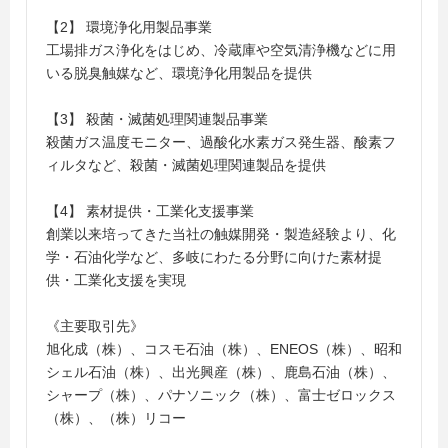
【2】 環境浄化用製品事業
工場排ガス浄化をはじめ、冷蔵庫や空気清浄機などに用
いる脱臭触媒など、環境浄化用製品を提供
【3】 殺菌・滅菌処理関連製品事業
殺菌ガス温度モニター、過酸化水素ガス発生器、酸素フ
ィルタなど、殺菌・滅菌処理関連製品を提供
【4】 素材提供・工業化支援事業
創業以来培ってきた当社の触媒開発・製造経験より、化
学・石油化学など、多岐にわたる分野に向けた素材提
供・工業化支援を実現
《主要取引先》
旭化成（株）、コスモ石油（株）、ENEOS（株）、昭和
シェル石油（株）、出光興産（株）、鹿島石油（株）、
シャープ（株）、パナソニック（株）、富士ゼロックス
（株）、（株）リコー