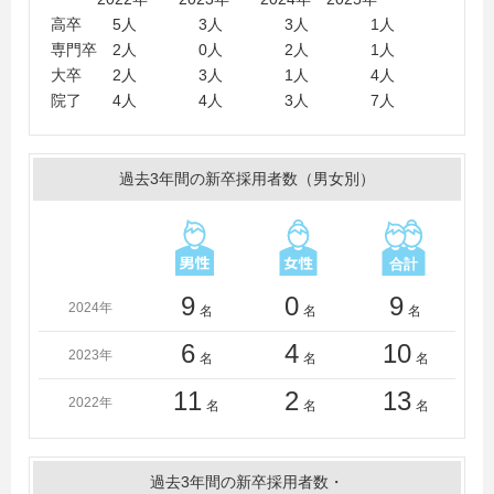
＜大学＞
高卒 5人 3人 3人 1人
青山学院大学、秋田大学、宇都宮大学、愛媛大学、学習
専門卒 2人 0人 2人 1人
院大学、神奈川大学、群馬大学、工学院大学、高知工科
大卒 2人 3人 1人 4人
大学、駒澤大学、専修大学、千葉大学、千葉工業大学、
院了 4人 4人 3人 7人
中央大学、東京農工大学、東洋大学、新潟大学、日本大
学、広島大学、福岡大学、法政大学、宮崎大学、明治大
学、山形大学、早稲田大学、成蹊大学
過去3年間の新卒採用者数（男女別）
＜短大・高専・専門学校＞
大阪バイオメディカル専門学校、湘央生命科学技術専門
学校、日本分析化学専門学校、日本工学院八王子専門学
校
9
0
9
2024年
名
名
名
6
4
10
2023年
名
名
名
11
2
13
2022年
名
名
名
過去3年間の新卒採用者数・