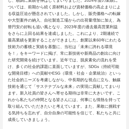
し、順調に業績を伸ばしてまいりました。2024年度の業績に
ついては、前期から続く原材料および資材価格の高止まりによ
る収益圧迫が懸念されていました。しかし、販売価格への転嫁
や大型案件の納入、自社製造工場からの出荷量増加に加え、為
替円安の好転も追い風となり、2023年度の過去最高営業利益
をさらに上回る結果を達成しました。これにより、2期連続で
最高業績を更新することができました。創業以来60年にわたる
技術力の蓄積と実績を基盤に、当社は「未来に誇れる環境
を！」をキーワードに掲げ、常に新技術や新商品の創出に向け
た研究開発を続けています。近年では、脱炭素化の流れを受
け、多くの社会的課題に直面していますが、SDGs（持続可能
な開発目標）への貢献やESG（環境・社会・企業統治）といっ
た社会的ニーズを考慮しながら、中長期的な視点に立ち、触媒
技術を通じて「サステナブルな未来」の実現に貢献してまいり
ます。新入社員の皆さんへ寄せる期待は非常に大きいです。こ
れから私たちの仲間となる皆さんには、何事にも情熱を持って
取り組んでいただきたいと考えています。また、果敢に挑戦す
る気持ちを忘れず、自分自身の可能性を信じて、私たちと共に
成長していきましょう。