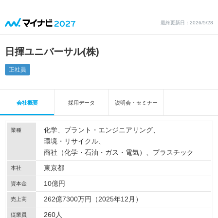
最終更新日：2026/5/28
日揮ユニバーサル(株)
正社員
会社概要
採用データ
説明会・セミナー
化学
プラント・エンジニアリング
業種
環境・リサイクル
商社（化学・石油・ガス・電気）
プラスチック
東京都
本社
10億円
資本金
262億7300万円（2025年12月）
売上高
260人
従業員