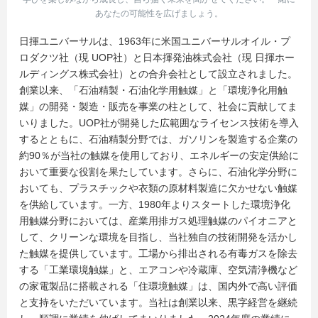
あなたの可能性を広げましょう。
日揮ユニバーサルは、1963年に米国ユニバーサルオイル・プ
ロダクツ社（現 UOP社）と日本揮発油株式会社（現 日揮ホー
ルディングス株式会社）との合弁会社として設立されました。
創業以来、「石油精製・石油化学用触媒」と「環境浄化用触
媒」の開発・製造・販売を事業の柱として、社会に貢献してま
いりました。UOP社が開発した広範囲なライセンス技術を導入
するとともに、石油精製分野では、ガソリンを製造する企業の
約90％が当社の触媒を使用しており、エネルギーの安定供給に
おいて重要な役割を果たしています。さらに、石油化学分野に
おいても、プラスチックや衣類の原材料製造に欠かせない触媒
を供給しています。一方、1980年よりスタートした環境浄化
用触媒分野においては、産業用排ガス処理触媒のパイオニアと
して、クリーンな環境を目指し、当社独自の技術開発を活かし
た触媒を提供しています。工場から排出される有毒ガスを除去
する「工業環境触媒」と、エアコンや冷蔵庫、空気清浄機など
の家電製品に搭載される「住環境触媒」は、国内外で高い評価
と支持をいただいています。当社は創業以来、黒字経営を継続