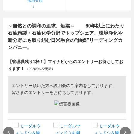
採用実績
～自然との調和の追求、触媒～ 60年以上にわたり
石油精製・石油化学分野でトップシェア、環境浄化や
新分野にも取り組む日米融合の“触媒”リーディングカ
ンパニー。
【管理職残り1枠！】マイナビからのエントリーお待ちしてお
ります！
（2026/04/22更新）
エントリー頂いた方へ説明会のご案内をしております。
皆さまのエントリーをお待ちしております。
Previous
Next