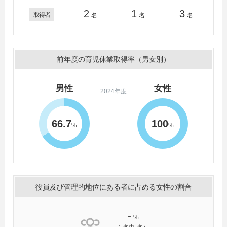
2
1
3
取得者
名
名
名
前年度の育児休業取得率（男女別）
男性
女性
2024年度
66.7
100
%
%
役員及び管理的地位にある者に占める女性の割合
-
%