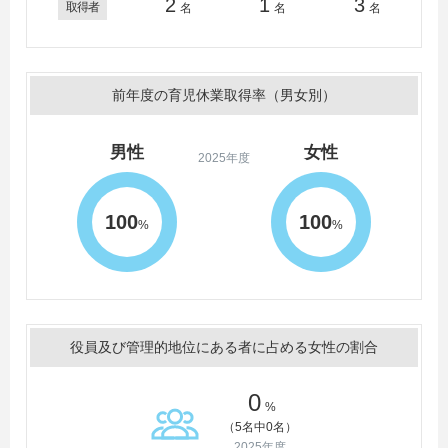
2
1
3
取得者
名
名
名
前年度の育児休業取得率（男女別）
男性
女性
2025年度
100
100
%
%
役員及び管理的地位にある者に占める女性の割合
0
%
（5名中0名）
2025年度