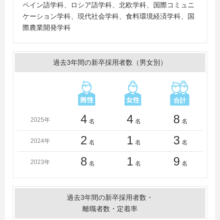
期大学、宇部工業高等専門学校
ペイン語学科、ロシア語学科、北欧学科、国際コミュニ
米国セントラルワシントン大学、米国California State
ケーション学科、現代社会学科、食料環境経済学科、国
University
際農業開発学科
過去3年間の新卒採用者数（男女別）
4
4
8
2025年
名
名
名
2
1
3
2024年
名
名
名
8
1
9
2023年
名
名
名
過去3年間の新卒採用者数・
離職者数・定着率