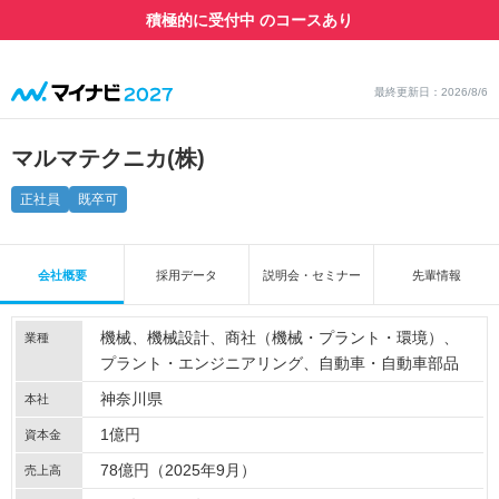
積極的に受付中 のコースあり
最終更新日：2026/8/6
マルマテクニカ(株)
正社員
既卒可
会社概要
採用データ
説明会・セミナー
先輩情報
機械
機械設計
商社（機械・プラント・環境）
業種
プラント・エンジニアリング
自動車・自動車部品
神奈川県
本社
1億円
資本金
78億円（2025年9月）
売上高