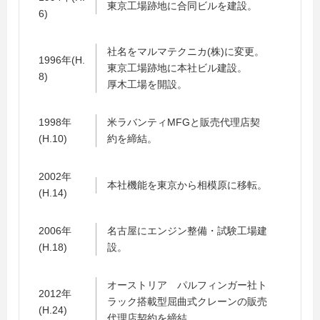
東京工場跡地に合同ビルを建設。
6)
社名をマルマテクニカ(株)に変更。
1996年(H.
東京工場跡地に本社ビル建設。
8)
厚木工場を開設。
1998年
米ラバンティMFGと販売代理店契
(H.10)
約を締結。
2002年
本社機能を東京から相模原に移転。
(H.14)
2006年
名古屋にエンジン整備・試験工場建
(H.18)
設。
オーストリア パルフィンガー社ト
2012年
ラック搭載型屈曲式クレーンの販売
(H.24)
代理店契約を締結。