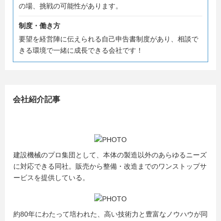
する ”マルマテクニカ” を知っていただける様、担当一
の場、挑戦の可能性があります。
同頑張ります!
制度・働き方
採用特設サイト等にも情報を載せておりますので、是非こ
要望を経営陣に伝えられる自己申告書制度があり、相談で
ちらも併せてご覧ください★
きる環境で一緒に成長できる会社です！
■マルマテクニカHP
https://maruma.co.jp
■マルマテクニカ採用特設サイト
会社紹介記事
https://maruma.co.jp/recruit/special/
■YouTubeチャンネル
https://www.youtube.com/channel/UCim7OmARiDKwuUQz
wDBH17Q/featured
建設機械のプロ集団として、本体の製造以外のあらゆるニーズ
■Instagram
に対応できる同社。販売から整備・改造までのワンストップサ
https://www.instagram.com/marumatechnica/
ービスを提供している。
■X
https://x.com/marumatechnica
約80年にわたって培われた、高い技術力と豊富なノウハウが同