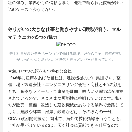
社の強み。業界からの信頼も厚く、他社で断られた依頼が舞い
込むケースも少なくない。
やりがいの大きな仕事と働きやすい環境が揃う、マル
マテクニカの5つの魅力！
若手社員が高いモチベーションで働ける職場。だからこそ、長年の技術
がしっかり受け継がれ、次世代を担うメンバーが育っていく。
★魅力1:4つの顔をもつ希有な会社
1946年に産声をあげた当社は、建設機械のプロ集団です。整
備工場・製造会社・エンジニアリング会社・商社と4つの顔を
もち、多彩なフィールドで事業を展開。幅広い活躍の場が用意
されているので、さまざまな可能性に挑戦していけます。私た
ちが販売・整備・改造した建設機械はあらゆる業界で活躍して
おり、建設や林業、湾岸、鉄道などは、そのほんの一例。
ODA（政府開発援助）関連で、海外で技術指導を行うことも。
当社が手がけているのは、広く社会に貢献できる仕事なので