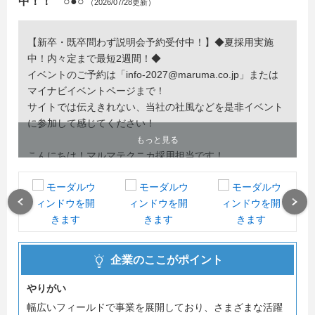
中！！ ○●○
（2026/07/28更新）
【新卒・既卒問わず説明会予約受付中！】◆夏採用実施
中！内々定まで最短2週間！◆
イベントのご予約は「info-2027@maruma.co.jp」または
マイナビイベントページまで！
サイトでは伝えきれない、当社の社風などを是非イベント
に参加して感じてください！
もっと見る
こんにちは！マルマテクニカ採用担当です！
日々就職活動で忙しく過ごされていることかと思います。
当社の”仕事の風景をありのままお見せする会社説明（見
学）会”は
Previous
Next
ご参加の皆さんから「工場内部を見せてもらえた！」、
「見学中に社員へ直接質問できた！」との声をいただいて
おります！
企業のここがポイント
我々は、「働く者のユートピア建設」を掲げ、今年で80周
やりがい
年を迎えます。若い力である皆さんに、技術で社会に貢献
幅広いフィールドで事業を展開しており、さまざまな活躍