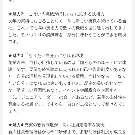
す。
★魅力2:「こういう機械がほしい」に応える技術力
長年の実績におごることなく、常に新しい挑戦を続けている当
社。これまでも高い技術力で数々の機械を世に送り出してきま
した。モノづくりの醍醐味を、存分に味わうことができる環境
です。
★魅力3:「なりたい自分」になれる環境
創業以来、当社が目指しているのは「働くもののユートピア建
設」です。要望を経営陣に伝えられる自己申告書制度があるな
ど、自分の理想を具現化していける環境。当社でなら、「なり
たい自分」になれるに違いありません。歴史の長い会社です
が、堅苦しい雰囲気もなく、イベントや懇親会を企画する
「JL（ジュニアリーダー）の会」があるなど、若手の主体性を
尊重する社風です。ですから、自分が主役となって働けるでし
ょう。
★魅力4:充実の教育制度が、高い社員定着率を実現
新入社員合宿研修から部門研修まで、多彩な研修制度が成長を