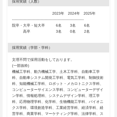
採用実績（人数）
東京電機大学、東京理科大学、成蹊大学、国士舘大学、
工学院大学、東京工科大学、大東文化大学、帝京大学、
2023年 2024年 2025年
中央大学、明星大学、専修大学、東洋大学、東洋英和女
-------------------------------------------------------
学院大学、東京農業大学、東海大学、神奈川大学、神奈
院卒・大卒・短大卒 6名 3名 6名
川工科大学、関東学院大学、湘南工科大学、東京工芸大
高卒 3名 0名 2名
学、職業能力開発総合大学校、千葉大学、千葉工業大
学、長岡技術科学大学、山梨大学、高崎経済大学、名古
屋大学、中部大学、愛知工業大学、朝日大学、名城大
採用実績（学部・学科）
学、名古屋経済大学、同志社女子大学、富山大学、京都
外国語大学、同志社大学、広島工業大学、松山大学、崇
文理不問で採用活動をしております。
城大学、立命館アジア太平洋大学、沖縄大学
(一部抜粋)
＜短大・高専・専門学校＞
機械工学科、動力機械工学、土木工学科、自動車工学
釧路工業高等専門学校、秋田情報ビジネス専門学校、鶴
科、自動車システム開発工学科、電気工学科、制御技術
岡工業高等専門学校、東京都立産業技術高等専門学校、
科、知能機械工学科、ロボット・メカロトニクス学科、
日本工学院八王子専門学校、大妻女子大学短期大学部、
コンピューターサイエンス学科、コンピューターデザイ
東京女子体育短期大学、トヨタ東京自動車大学校、専門
ン学科、情報処理科、システムデザイン学科、理工学
学校日産横浜自動車大学校、東京工科自動車大学校中野
科、応用物理学科、化学科、生物機能工学科、バイオニ
校、高山自動車短期大学、あいちビジネス専門学校、中
クス学科、環境創造学科、工業経営学科、経済学科、経
日本自動車短期大学、名古屋工学院専門学校、名古屋短
営学科、商業学科、マーケティング学科、法律学科、ス