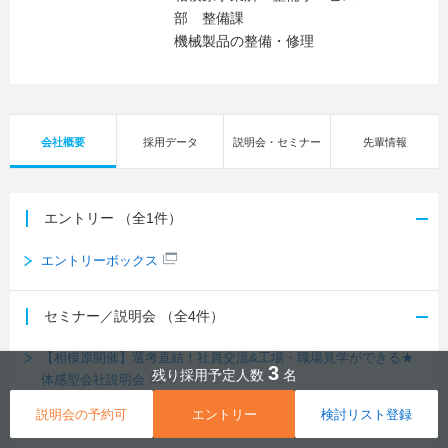
部 整備課
機械製品の整備・修理
会社概要
採用データ
説明会・セミナー
先輩情報
エントリー
（全1件）
エントリーボックス
セミナー／説明会
（全4件）
【相模原開催】選考直結！社員交流&工場・職場見学ができる★
3
残り採用予定人数
名
体感型会社説明会
【WEB開催】選考直結！社員交流&工場・職場見学ができる★体
説明会の予約可
エントリー
検討リスト登録
感型会社説明会