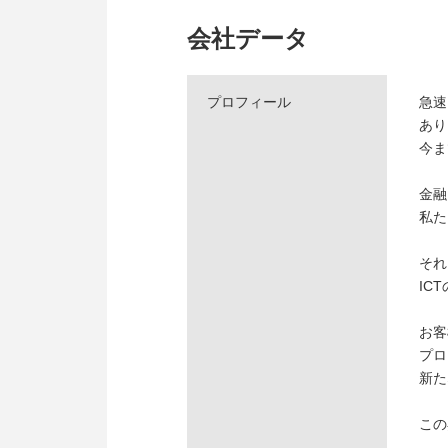
会社データ
プロフィール
急速
あり
今ま
金融
私た
それ
IC
お客
プロ
新た
この