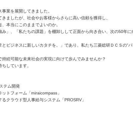
】
ス事業を展開してきました。
てきましたが、社会やお客様からさらに高い信頼を獲得し、
は、本当にこのままでよいのか。
強み」、「私たちの課題」を棚卸しして正面から向き合い、次の50年に
常とビジネスに新しいカタチを。」であり、私たち三菱総研ＤＣＳの“パ
で持続可能な未来社会の実現に向けて歩んでみませんか？
待ちしています。
ステム開発
フォーム「miraicompass」
るクラウド型人事給与システム「PROSRV」