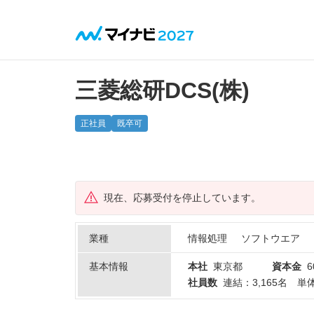
三菱総研DCS(株)
正社員
既卒可
現在、応募受付を停止しています。
業種
情報処理
ソフトウエア
基本情報
本社
東京都
資本金
6
社員数
連結：3,165名 単体