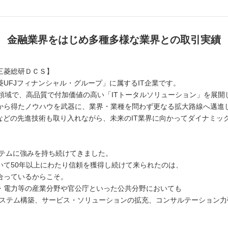
金融業界をはじめ多種多様な業界との取引実績
三菱総研ＤＣＳ】
UFJフィナンシャル・グループ」に属するIT企業です。
の領域で、高品質で付加価値の高い「ITトータルソリューション」を展開
から得たノウハウを武器に、業界・業種を問わず更なる拡大路線へ邁進
などの先進技術も取り入れながら、未来のIT業界に向かってダイナミッ
】
ステムに強みを持ち続けてきました。
いて50年以上にわたり信頼を獲得し続けて来られたのは、
合っているからこそ。
・電力等の産業分野や官公庁といった公共分野においても
システム構築、サービス・ソリューションの拡充、コンサルテーション力