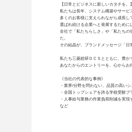
【日常とビジネスに新しいカタチを。
私たちは長年、システム構築やサービ
多くのお客様に支えられながら成長し
選ばれ続ける企業へと発展するために
全社で「私たちらしさ」や「私たちの
た。
その結晶が、ブランドメッセージ「日
私たち三菱総研ＤＣＳとともに、豊か
あなたからのエントリーを、心からお
《当社の代表的な事例》
・業界/分野を問わない、品質の高いシ
・全国トップシェアを誇る学校受験プラット
・人事給与業務の作業負荷削減を実現す
など