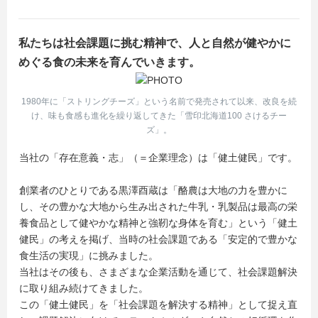
私たちは社会課題に挑む精神で、人と自然が健やかに
めぐる食の未来を育んでいきます。
1980年に「ストリングチーズ」という名前で発売されて以来、改良を続
け、味も食感も進化を繰り返してきた「雪印北海道100 さけるチー
ズ」。
当社の「存在意義・志」（＝企業理念）は「健土健民」です。
創業者のひとりである黒澤酉蔵は「酪農は大地の力を豊かに
し、その豊かな大地から生み出された牛乳・乳製品は最高の栄
養食品として健やかな精神と強靭な身体を育む」という「健土
健民」の考えを掲げ、当時の社会課題である「安定的で豊かな
食生活の実現」に挑みました。
当社はその後も、さまざまな企業活動を通じて、社会課題解決
に取り組み続けてきました。
この「健土健民」を「社会課題を解決する精神」として捉え直