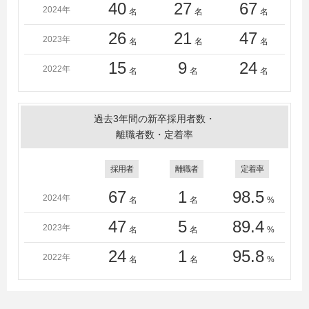
専門学校、鹿児島工業高等専門学校、釧路工業高等専門
40
27
67
2024年
名
名
名
学校、熊本高等専門学校、群馬工業高等専門学校、サレ
ジオ工業高等専門学校、鈴鹿工業高等専門学校、鶴岡工
26
21
47
2023年
名
名
名
業高等専門学校、東京工業高等専門学校、東京バイオテ
クノロジー専門学校、苫小牧工業高等専門学校、富山高
15
9
24
2022年
名
名
名
等専門学校、豊田工業高等専門学校、長岡工業高等専門
学校、奈良工業高等専門学校、新居浜工業高等専門学
校、沼津工業高等専門学校、函館工業高等専門学校、八
過去3年間の新卒採用者数・
戸工業高等専門学校、福岡県立福岡農業高等学校、北海
離職者数・定着率
道立旭川高等技術専門学院、米子工業高等専門学校、和
歌山工業高等専門学校、秋田工業高等専門学校、福島工
採用者
離職者
定着率
業高等専門学校
67
1
98.5
2024年
名
名
%
※大学院および大学の実績は2025年度のものとなりま
す。
47
5
89.4
2023年
名
名
%
24
1
95.8
2022年
名
名
%