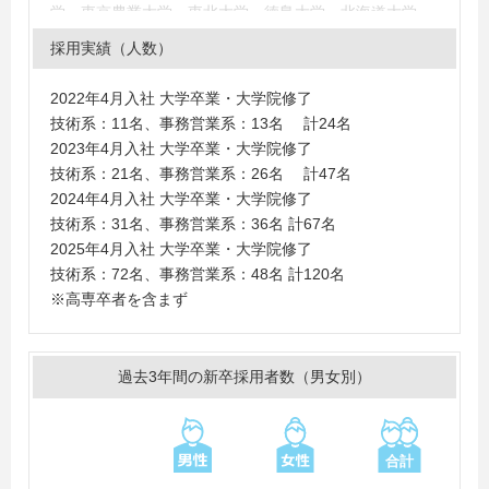
学、東京農業大学、東北大学、徳島大学、北海道大学、
北里大学
採用実績（人数）
＜大学＞
お茶の水女子大学、亜細亜大学、愛知大学、横浜国立大
2022年4月入社 大学卒業・大学院修了
学、岡山理科大学、学習院大学、関西学院大学、関西大
技術系：11名、事務営業系：13名 計24名
学、京都産業大学、京都薬科大学、玉川大学、近畿大
2023年4月入社 大学卒業・大学院修了
学、慶應義塾大学、県立広島大学、三重大学、鹿児島大
技術系：21名、事務営業系：26名 計47名
学、室蘭工業大学、女子栄養大学、小樽商科大学、昭和
2024年4月入社 大学卒業・大学院修了
女子大学、上智大学、神戸市外国語大学、成蹊大学、青
技術系：31名、事務営業系：36名 計67名
山学院大学、千葉大学、早稲田大学、帯広畜産大学、中
2025年4月入社 大学卒業・大学院修了
京大学、長崎国際大学、鳥取大学、津田塾大学、東京農
技術系：72名、事務営業系：48名 計120名
業大学、東京薬科大学、東北大学、同志社大学、日本女
※高専卒者を含まず
子大学、日本大学、富山大学、武庫川女子大学、福岡工
業大学、法政大学、北海道大学、北里大学、麻布大学、
明治学院大学、明治大学、酪農学園大学、立教大学、立
過去3年間の新卒採用者数（男女別）
命館大学、龍谷大学
＜短大・高専・専門学校＞
旭川工業高等専門学校、有明工業高等専門学校、茨城工
業高等専門学校、宇部工業高等専門学校、沖縄工業高等