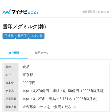
最終更新日：2026/2/25
雪印メグミルク(株)
正社員
既卒可
上場企業
会社概要
採用データ
食品
業種
東京都
本社
200億円
資本金
単体：3,274億円 連結：6,158億円（2025年3月期）
売上高
単体：3,127名 連結：5,751名（2025年3月末）
従業員数
※各募集コースをご参照ください。
募集人数