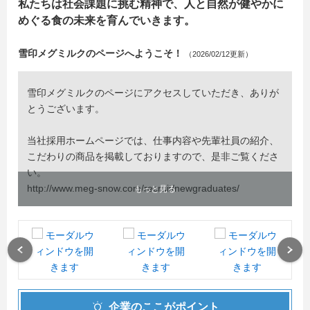
私たちは社会課題に挑む精神で、人と自然が健やかに
めぐる食の未来を育んでいきます。
雪印メグミルクのページへようこそ！
（2026/02/12更新）
雪印メグミルクのページにアクセスしていただき、ありが
とうございます。
当社採用ホームページでは、仕事内容や先輩社員の紹介、
こだわりの商品を掲載しておりますので、是非ご覧くださ
い。
http://www.meg-snow.com/recruit/newgraduates/
もっと見る
雪印メグミルク(株) 採用担当
Previous
Next
企業のここがポイント