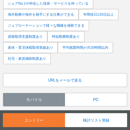
シェアNo.1や特化した技術・サービスを持っている
海外勤務や海外を相手にする仕事ができる
年間休日120日以上
ジョブローテーションで様々な職種を体験できる
資格取得支援制度あり
時短勤務制度あり
産休・育児休暇取得実績あり
平均残業時間が月20時間以内
社宅・家賃補助制度あり
URLをメールで送る
モバイル
PC
エントリー
検討リスト登録
トップ
雪印メグミルク(株)の会社概要