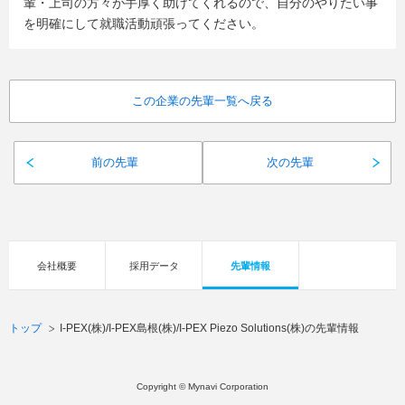
輩・上司の方々が手厚く助けてくれるので、自分のやりたい事
を明確にして就職活動頑張ってください。
この企業の先輩一覧へ戻る
前の先輩
次の先輩
会社概要
採用データ
先輩情報
トップ
I-PEX(株)/I-PEX島根(株)/I-PEX Piezo Solutions(株)の先輩情報
Copyright © Mynavi Corporation