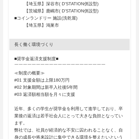
【埼玉県】深谷市( D'STATION併設型)
【茨城県】鹿嶋市( D'STATION併設型)
■コインランドリー 施設(洗乾屋)
【埼玉県】鴻巣市
長く働く環境づくり
■奨学金返済支援制度■
￣￣￣￣￣￣￣￣￣￣￣￣￣￣￣￣￣￣￣￣￣
≪制度の概要≫
#01 支援金額は上限180万円
#02 対象期間は新卒入社後5年間
#03 返済額相当額を月々に支援
近年、多くの学生が奨学金を利用して進学しており、卒
業後の返済は若手社会人にとって大きな負担となってい
ます。
弊社では、社員が経済的な不安に囚われることなく、自
身の成長や将来設計に集中できる環境を整えたいという