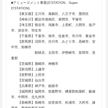
■アミューズメント事業(D’STATION、Super
D’STATION)
【東京都】立川市、葛飾区、八王子市、墨田区
【神奈川】横浜市港南区、座間市、平塚市
【埼玉県】熊谷市、鴻巣市、上里町、入間市、坂戸
市、深谷市、羽生市
【千葉県】千葉市、旭市、佐倉市、市川市、東金市
【群馬県】沼田市、渋川市、みどり市、高崎市、安
中市、前橋市
館林店、太田市、伊勢崎市、富岡市、吾
妻郡
【茨城県】鹿嶋市、神栖市
【新潟県】上越市
【長野県】上田市
【宮城県】仙台市
【兵庫県】神戸市、姫路市
【福岡県】福岡市、筑紫野市、糟屋郡粕屋町、飯塚
市、中間市、北九州市
【長崎県】長崎市、佐世保市、松浦市、大村市、諫