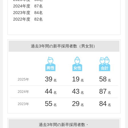
学園前橋国際大学、共栄大学、杏林大学、桐生大学、近
2024年度 87名
畿大学、熊本学園大学、久留米大学、群馬大学、群馬医
2023年度 84名
療福祉大学、群馬県立女子大学、慶應義塾大学、恵泉女
2022年度 82名
学園大学、工学院大学、國學院大學、国際武道大学、国
士舘大学、埼玉大学、埼玉学園大学、埼玉工業大学、相
模女子大学、産業能率大学、静岡大学、実践女子大学、
四天王寺大学、芝浦工業大学、十文字学園女子大学、淑
過去3年間の新卒採用者数（男女別）
徳大学、順天堂大学、尚絅学院大学、城西大学、湘南工
科大学、尚美学園大学、上武大学、昭和女子大学、駿河
台大学、聖学院大学、星槎道都大学、清泉女子大学、聖
徳大学、西南学院大学、西武文理大学、専修大学、仙台
大学、大正大学、大東文化大学、高崎経済大学、高崎健
39
19
58
2025年
名
名
名
康福祉大学、高崎商科大学、高千穂大学、拓殖大学、玉
川大学、千葉大学、千葉工業大学、千葉商科大学、中央
44
43
87
2024年
名
名
名
大学、中央学院大学、中京大学、都留文科大学、鶴見大
学、帝京大学、帝京科学大学（山梨）、帝京平成大学、
55
29
84
2023年
名
名
名
帝塚山大学、天理大学、東亜大学、桐蔭横浜大学、東海
大学、東京経済大学、東京工科大学、東京工芸大学、東
京国際大学、東京情報大学、東京成徳大学、東京電機大
過去3年間の新卒採用者数・