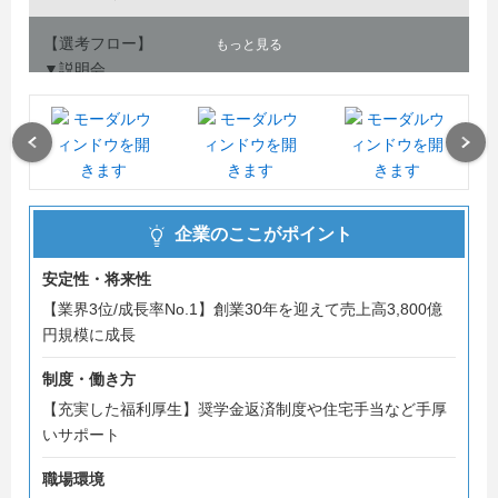
【選考フロー】
もっと見る
▼説明会
▼1次面接
▼適性検査(合否なし)
▼最終面接
Previous
Next
▼内々定
企業のここがポイント
Instagramでは社員インタビューや社内イベントを紹介し
ています♪
安定性・将来性
アカウント：「@nexus_saiyo」
【業界3位/成長率No.1】創業30年を迎えて売上高3,800億
円規模に成長
制度・働き方
【充実した福利厚生】奨学金返済制度や住宅手当など手厚
いサポート
職場環境