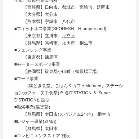
早市、西彼杵郡長与町
【宮崎県】日向市、都城市、宮崎市、延岡市
【大分県】大分市
【熊本県】宇城市、八代市
■フィットネス事業(SPORESH、H ampersand)
【東京都】立川市、足立区
【群馬県】高崎市、太田市、桐生市
■フェンシング事業
【東京都】練馬区
■モータースポーツ事業
【静岡県】駿東郡小山町（御殿場工場）
■フード事業
(勝どき食堂、ごはん＆カフェMoment、ステーシ
ョンカフェ、矢中食堂)※ 各D'STATION ＆ Super
D'STATION併設型
■温浴事業(湯楽部)
【群馬県】太田市(スパジアム24 内)、桐生市
■レジャー事業(ZIMA)
【群馬県】太田市
■コンビニエンスストア 施設