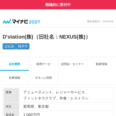
積極的に受付中
最終更新日：2026/8/9
D'station(株)（旧社名：NEXUS(株)）
正社員
既卒可
会社概要
採用データ
説明会・セミナー
取材情報
先輩情報
ギモンに回答
アミューズメント
レジャーサービス
業種
フィットネスクラブ
外食・レストラン
群馬県、東京都
本社
1,000万円
資本金