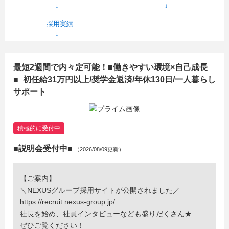
採用実績
最短2週間で内々定可能！■働きやすい環境×自己成長
■_初任給31万円以上/奨学金返済/年休130日/一人暮らし
サポート
積極的に受付中
■説明会受付中■
（2026/08/09更新）
【ご案内】
＼NEXUSグループ採用サイトが公開されました／
https://recruit.nexus-group.jp/
社長を始め、社員インタビューなども盛りだくさん★
ぜひご覧ください！