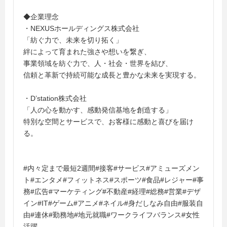
◆企業理念
・NEXUSホールディングス株式会社
「紡ぐ力で、未来を切り拓く」
絆によって育まれた強さや想いを繋ぎ、
事業領域を紡ぐ力で、人・社会・世界を結び、
信頼と革新で持続可能な成長と豊かな未来を実現する。
・D’station株式会社
「人の心を動かす、感動発信基地を創造する」
特別な空間とサービスで、お客様に感動と喜びを届け
る。
#内々定まで最短2週間#接客#サービス#アミューズメン
ト#エンタメ#フィットネス#スポーツ#食品#レジャー#事
務#広告#マーケティング#不動産#経理#総務#営業#デザ
イン#IT#ゲーム#アニメ#ネイル#身だしなみ自由#服装自
由#連休#勤務地#地元就職#ワークライフバランス#女性
活躍