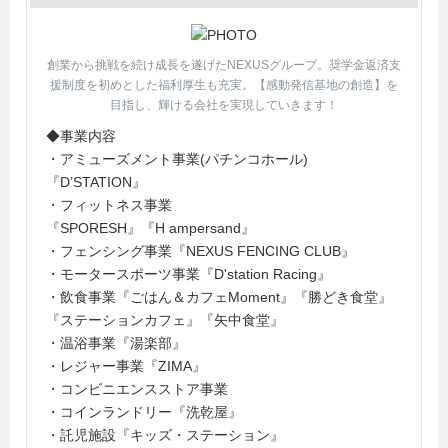
創業から挑戦を続け成長を遂げたNEXUSグループ。奨学金返済支
援制度を初めとした福利厚生も充実。【感動発信基地の創造】を
目指し、輝ける会社を実現していきます！
◆事業内容
・アミューズメント事業(パチンコホール)
『D’STATION』
・フィットネス事業
『SPORESH』『H ampersand』
・フェンシング事業『NEXUS FENCING CLUB』
・モータースポーツ事業『D'station Racing』
・飲食事業『ごはん＆カフェMoment』『勝どき食堂』
『ステーションカフェ』『矢中食堂』
・温浴事業『湯楽部』
・レジャー事業『ZIMA』
・コンビニエンスストア事業
・コインランドリー『洗乾屋』
・託児施設『キッズ・ステーション』