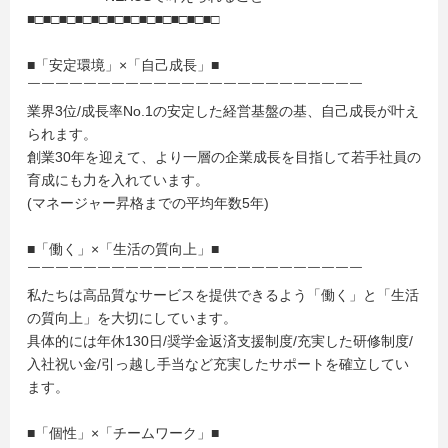
■□■□■□■□■□■□■□■□■□■□■□■□
■「安定環境」×「自己成長」■
￣￣￣￣￣￣￣￣￣￣￣￣￣￣￣￣￣￣￣￣￣￣￣￣
業界3位/成長率No.1の安定した経営基盤の基、自己成長が叶え
られます。
創業30年を迎えて、より一層の企業成長を目指して若手社員の
育成にも力を入れています。
(マネージャー昇格までの平均年数5年)
■「働く」×「生活の質向上」■
￣￣￣￣￣￣￣￣￣￣￣￣￣￣￣￣￣￣￣￣￣￣￣￣
私たちは高品質なサービスを提供できるよう「働く」と「生活
の質向上」を大切にしています。
具体的には年休130日/奨学金返済支援制度/充実した研修制度/
入社祝い金/引っ越し手当など充実したサポートを確立してい
ます。
■「個性」×「チームワーク」■