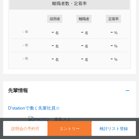
学、東京農業大学、東京福祉大学、東京富士大学、東京
離職者数・定着率
未来大学、東邦大学、東北学院大学、東北芸術工科大
学、東北工業大学、東北福祉大学、東洋大学、東洋学園
採用者
離職者
定着率
大学、獨協大学、長崎外国語大学、長崎純心大学、新潟
大学、新潟医療福祉大学、新潟国際情報大学、二松学舎
-
-
-
-
年
名
名
%
大学、日本大学、日本工業大学、日本体育大学、日本文
化大学、日本文理大学、日本薬科大学、白鴎大学、一橋
-
-
-
-
年
名
名
%
大学、フェリス女学院大学、福岡大学、福山大学、福山
-
-
-
平成大学、文教大学、文星芸術大学、平成国際大学、法
-
年
名
名
%
政大学、保健医療経営大学、前橋工科大学、武蔵野大
学、武蔵野音楽大学、明治大学、明治学院大学、明星大
学、目白大学、山口大学、山梨学院大学、横浜商科大
学、横浜創英大学、立正大学、立命館大学、流通経済大
先輩情報
学（茨城）、流通経済大学（千葉）、和光大学、早稲田
大学
＜短大・高専・専門学校＞
D'stationで働く先輩社員☆
秋草学園短期大学、足利デザイン・ビューティ専門学
岸良さん
校、アルスコンピュータ専門学校、ウェディング・ホテ
2017年入社
ル＆ツーリズム専門学校、専門学校大阪ビジュアルアー
説明会の予約可
エントリー
検討リスト登録
専修大学
ツ・アカデミー、太田情報商科専門学校、大妻女子大学