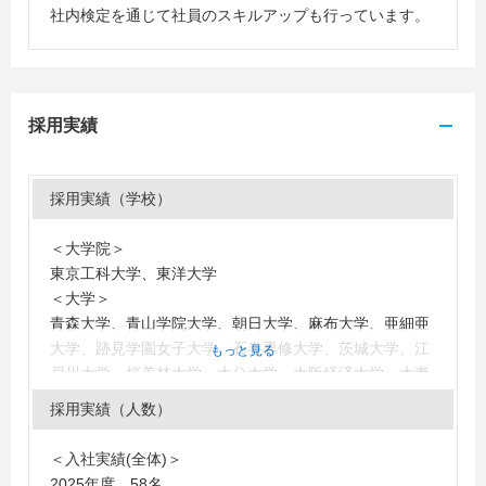
社内検定を通じて社員のスキルアップも行っています。
採用実績
採用実績（学校）
＜大学院＞
東京工科大学、東洋大学
＜大学＞
青森大学、青山学院大学、朝日大学、麻布大学、亜細亜
大学、跡見学園女子大学、石巻専修大学、茨城大学、江
もっと見る
戸川大学、桜美林大学、大分大学、大阪経済大学、大妻
女子大学、沖縄国際大学、学習院大学、活水女子大学、
採用実績（人数）
神奈川大学、金沢学院大学、川村学園女子大学、神田外
語大学、関東学院大学、関東学園大学、北九州市立大
＜入社実績(全体)＞
学、岐阜協立大学、九州国際大学、九州産業大学、共愛
2025年度 58名