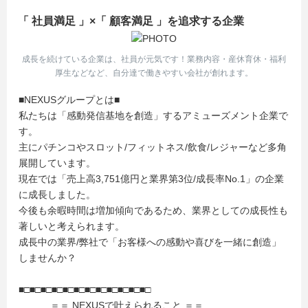
「 社員満足 」×「 顧客満足 」を追求する企業
成長を続けている企業は、社員が元気です！業務内容・産休育休・福利
厚生などなど、自分達で働きやすい会社が創れます。
■NEXUSグループとは■
私たちは「感動発信基地を創造」するアミューズメント企業で
す。
主にパチンコやスロット/フィットネス/飲食/レジャーなど多角
展開しています。
現在では「売上高3,751億円と業界第3位/成長率No.1」の企業
に成長しました。
今後も余暇時間は増加傾向であるため、業界としての成長性も
著しいと考えられます。
成長中の業界/弊社で「お客様への感動や喜びを一緒に創造」
しませんか？
■□■□■□■□■□■□■□■□■□■□■□■□
＝＝ NEXUSで叶えられること ＝＝