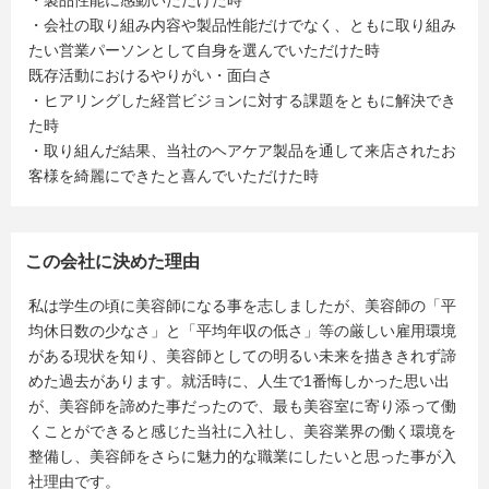
・製品性能に感動いただけた時
・会社の取り組み内容や製品性能だけでなく、ともに取り組み
たい営業パーソンとして自身を選んでいただけた時
既存活動におけるやりがい・面白さ
・ヒアリングした経営ビジョンに対する課題をともに解決でき
た時
・取り組んだ結果、当社のヘアケア製品を通して来店されたお
客様を綺麗にできたと喜んでいただけた時
この会社に決めた理由
私は学生の頃に美容師になる事を志しましたが、美容師の「平
均休日数の少なさ」と「平均年収の低さ」等の厳しい雇用環境
がある現状を知り、美容師としての明るい未来を描ききれず諦
めた過去があります。就活時に、人生で1番悔しかった思い出
が、美容師を諦めた事だったので、最も美容室に寄り添って働
くことができると感じた当社に入社し、美容業界の働く環境を
整備し、美容師をさらに魅力的な職業にしたいと思った事が入
社理由です。