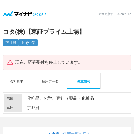
最終更新日：2026/6/12
コタ(株)【東証プライム上場】
正社員
上場企業
現在、応募受付を停止しています。
会社概要
採用データ
先輩情報
化粧品
化学
商社（薬品・化粧品）
業種
京都府
本社
この企業の先輩一覧へ戻る