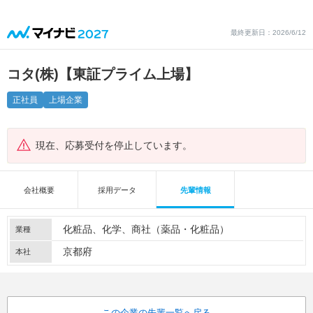
最終更新日：2026/6/12
コタ(株)【東証プライム上場】
正社員
上場企業
現在、応募受付を停止しています。
会社概要
採用データ
先輩情報
化粧品
化学
商社（薬品・化粧品）
業種
京都府
本社
この企業の先輩一覧へ戻る