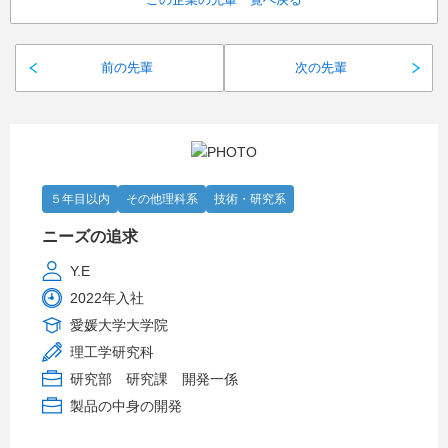
前の先輩
次の先輩
５年目以内
その他理科系
技術・研究系
ニーズの追求
Y.E
2022年入社
愛媛大学大学院
理工学研究科
研究部 研究課 開発一係
製品の中身の開発