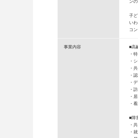
ンの
子ど
いわ
コン
事業内容
■高
・特
・シ
・共
・認
・デ
・訪
・居
・看
■障
・共
・就