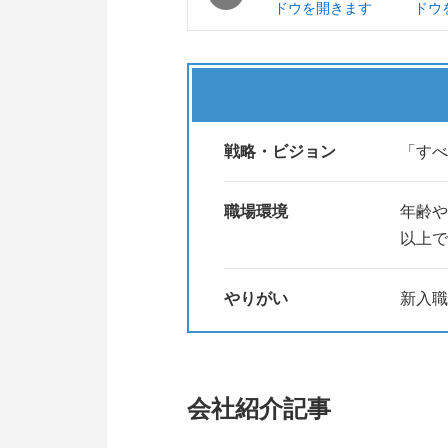
そのような想いがあれば、
"福祉" の資格がなくても、
"福祉" をまったく勉強していな
働くことのできる育成環境をご用
ご応募お待ちしています！
戦略・ビジョン
「すべ
職場環境
年齢や
以上で
やりがい
新入職
会社紹介記事