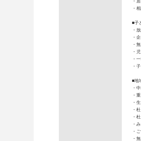
・居
・相
■子
・放
・企
・無
・児
・一
・子
■地
・中
・重
・生
・杜
・杜
・み
・ご
・無