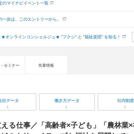
定のマイナビイベント一覧
の一歩は、このエントリーから。
O］★オンラインコンシェルジュ★ "フクシ" と "福祉楽団" を知る！
・セミナー
先輩情報
会社データ
働き方データ
社内制度
える仕事／「高齢者×子ども」「農林業