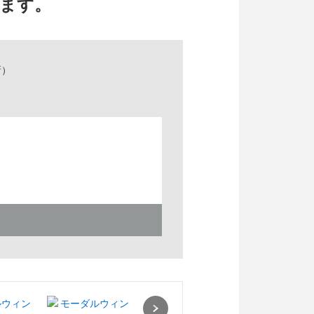
ます。
新）
Next