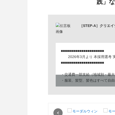
践」
［STEP-A］クリ
■■■■■■■■■■■■■■■■■■■■■
2026年3月より 本採用選考 
■■■■■■■■■■■■■■■■■■■■■
・交通費一部支給（地域別・最大
・服装、髪型、髪色はすべて自由
─ 人の役に立ちたい
─ 社会課題を解決したい
─ これからの未来に必要とされ
Previous