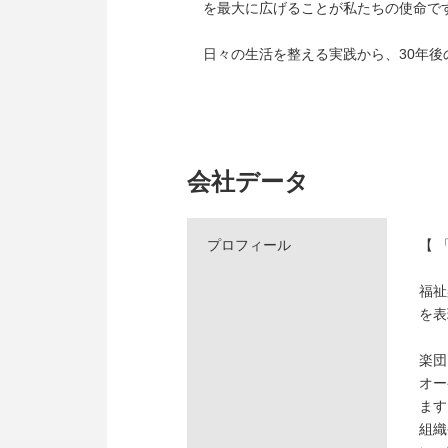
を最大に広げることが私たちの使命で
日々の生活を整える実践から、30年
会社データ
プロフィール
【 
福祉
を表
楽団
オー
ます
組織